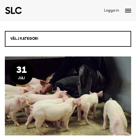
Logga in
31
JULI