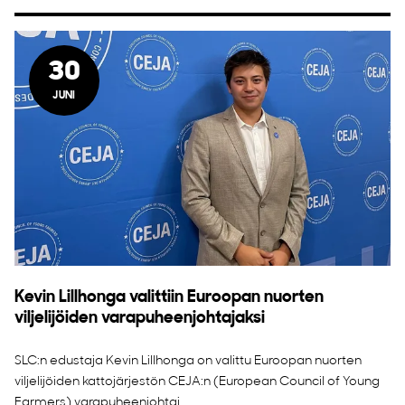
30
JUNI
Kevin Lillhonga valittiin Euroopan nuorten
viljelijöiden varapuheenjohtajaksi
SLC:n edustaja Kevin Lillhonga on valittu Euroopan nuorten
viljelijöiden kattojärjestön CEJA:n (European Council of Young
Farmers) varapuheenjohtaj...