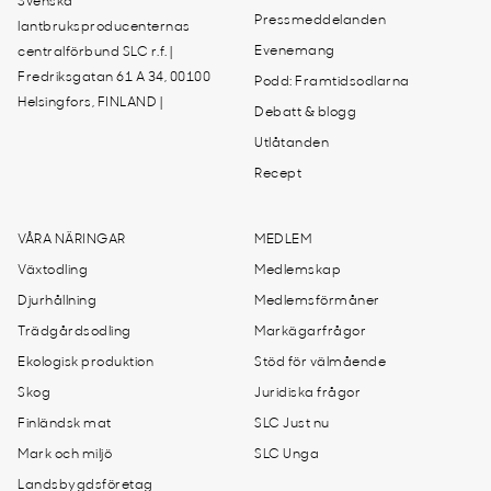
Svenska
Pressmeddelanden
lantbruksproducenternas
Evenemang
centralförbund SLC r.f. |
Fredriksgatan 61 A 34, 00100
Podd: Framtidsodlarna
Helsingfors, FINLAND |
Debatt & blogg
Utlåtanden
Recept
VÅRA NÄRINGAR
MEDLEM
Växtodling
Medlemskap
Djurhållning
Medlemsförmåner
Trädgårdsodling
Markägarfrågor
Ekologisk produktion
Stöd för välmående
Skog
Juridiska frågor
Finländsk mat
SLC Just nu
Mark och miljö
SLC Unga
Landsbygdsföretag