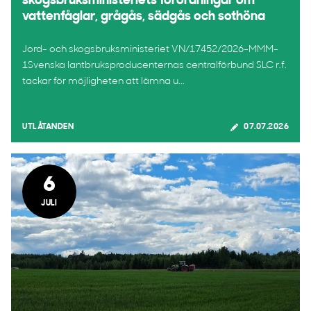
skogsbruksministeriets förordningar om
vattenfåglar, grågås, sädgås och sothöna
Jord- och skogsbruksministeriet VN/17452/2026-MMM-
1Svenska lantbruksproducenternas centralförbund SLC r.f.
tackar för möjligheten att lämna u...
UTLÅTANDEN
07.07.2026
6
JULI