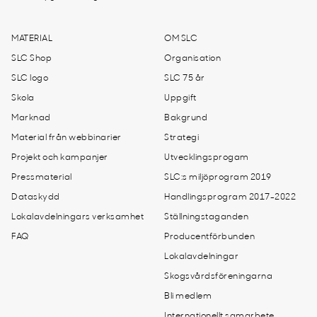
MATERIAL
OM SLC
SLC Shop
Organisation
SLC logo
SLC 75 år
Skola
Uppgift
Marknad
Bakgrund
Material från webbinarier
Strategi
Projekt och kampanjer
Utvecklingsprogam
Pressmaterial
SLC:s miljöprogram 2019
Dataskydd
Handlingsprogram 2017-2022
Lokalavdelningars verksamhet
Ställningstaganden
FAQ
Producentförbunden
Lokalavdelningar
Skogsvårdsföreningarna
Bli medlem
Internationellt samarbete