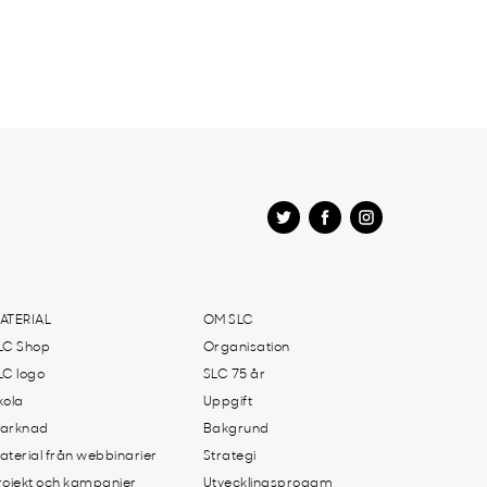
ATERIAL
OM SLC
LC Shop
Organisation
LC logo
SLC 75 år
kola
Uppgift
arknad
Bakgrund
aterial från webbinarier
Strategi
rojekt och kampanjer
Utvecklingsprogam