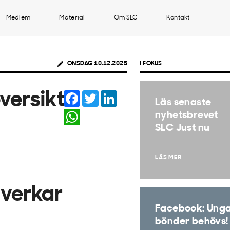
Medlem
Material
Om SLC
Kontakt
ONSDAG 10.12.2025
I FOKUS
Facebook
Twitter
LinkedIn
versikt
Läs senaste
WhatsApp
nyhetsbrevet
SLC Just nu
LÄS MER
verkar
Facebook: Ung
bönder behövs!