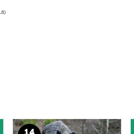
fi)
14