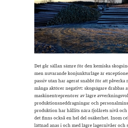
Det går sällan sämre för den kemiska skogsin
men nuvarande konjunkturläge är exceptionell
passiv utan har agerat snabbt för att påverka
många aktörer negativt: skogsägare drabbas a
maskinentreprenörer av lägre avverkningsvol
produktionsneddragningar och personalminsk
produktion har hållits nära fjolårets nivå och
det finns också en hel del osäkerhet. Inom c
lättnad anas i och med lägre lagernivåer och s