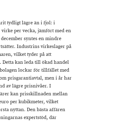
tydligt lägre än i fjol: i
virke per vecka, jämfört med en
av december syntes en mindre
ätter. Industrins virkeslager på
ren, vilket tyder på att
Detta kan leda till ökad handel
olagen lockar för tillfället med
m prisgarantiavtal, men i år har
nd av lägre prisnivåer. I
ärer kan prisskillnaden mellan
 euro per kubikmeter, vilket
örsta nyttan. Den bästa affären
ningarnas expertstöd, där