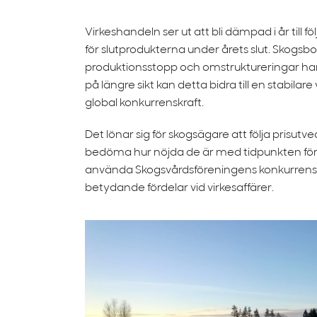
Virkeshandeln ser ut att bli dämpad i år til
för slutprodukterna under årets slut. Skogs
produktionsstopp och omstruktureringar har
på längre sikt kan detta bidra till en stabilar
global konkurrenskraft.
Det lönar sig för skogsägare att följa prisu
bedöma hur nöjda de är med tidpunkten för 
använda Skogsvårdsföreningens konkurrensu
betydande fördelar vid virkesaffärer.