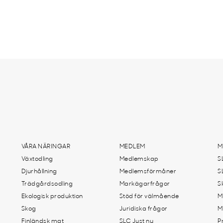
VÅRA NÄRINGAR
MEDLEM
M
Växtodling
Medlemskap
S
Djurhållning
Medlemsförmåner
S
Trädgårdsodling
Markägarfrågor
S
Ekologisk produktion
Stöd för välmående
M
Skog
Juridiska frågor
M
Finländsk mat
SLC Just nu
P