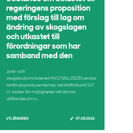
regeringens proposition
med förslag till lag om
ändring av skogslagen
och utkastet till
förordningar som har
samband med den
Jord- och
skogsbruksministerietVN/17651/2025Svenska
lantbruksproducenternas centralförbund SLC
r.f. tackar för möjligheten att lämna
utlåtande om u...
UTLÅTANDEN
07.08.2026