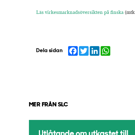
Läs virkesmarknadsöversikten på finska
(mtk.
Facebook
Twitter
LinkedIn
WhatsApp
Dela sidan
MER FRÅN SLC
Utlåtande om utkastet till