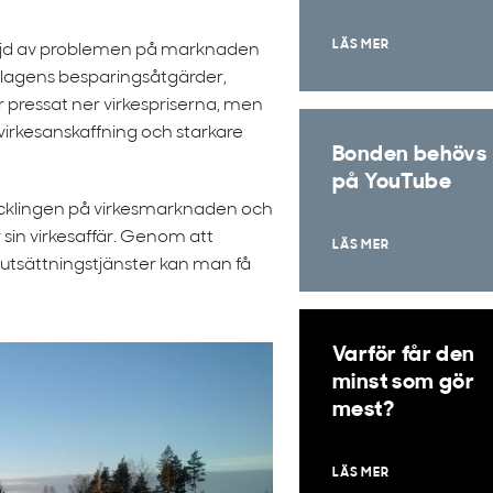
LÄS MER
l följd av problemen på marknaden
bolagens besparingsåtgärder,
 pressat ner virkespriserna, men
e virkesanskaffning och starkare
Bonden behövs
på YouTube
tvecklingen på virkesmarknaden och
sin virkesaffär. Genom att
LÄS MER
tsättningstjänster kan man få
Varför får den
minst som gör
mest?
LÄS MER