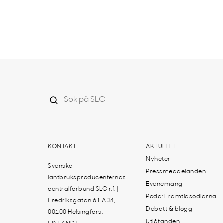
KONTAKT
AKTUELLT
Nyheter
Svenska
Pressmeddelanden
lantbruksproducenternas
Evenemang
centralförbund SLC r.f. |
Podd: Framtidsodlarna
Fredriksgatan 61 A 34,
Debatt & blogg
00100 Helsingfors,
Utlåtanden