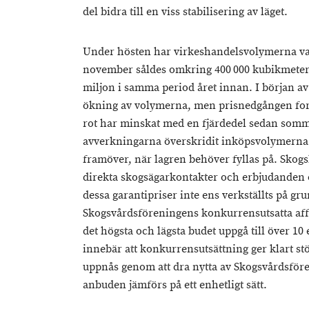
del bidra till en viss stabilisering av läget.
Under hösten har virkeshandelsvolymerna varit 
november såldes omkring 400 000 kubikmeter 
miljon i samma period året innan. I början 
ökning av volymerna, men prisnedgången forts
rot har minskat med en fjärdedel sedan somma
avverkningarna överskridit inköpsvolymerna. 
framöver, när lagren behöver fyllas på. Skogsb
direkta skogsägarkontakter och erbjudanden o
dessa garantipriser inte ens verkställts på gru
Skogsvårdsföreningens konkurrensutsatta aff
det högsta och lägsta budet uppgå till över 10
innebär att konkurrensutsättning ger klart st
uppnås genom att dra nytta av Skogsvårdsföre
anbuden jämförs på ett enhetligt sätt.