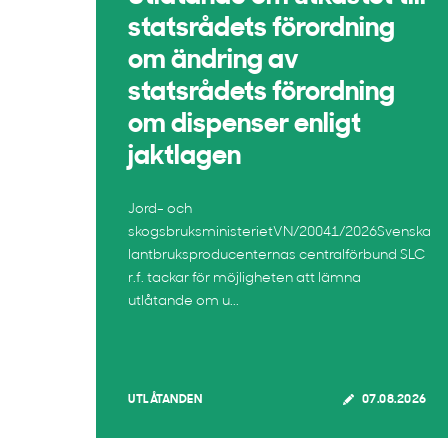
statsrådets förordning
om ändring av
statsrådets förordning
om dispenser enligt
jaktlagen
Jord- och
skogsbruksministerietVN/20041/2026Svenska
lantbruksproducenternas centralförbund SLC
r.f. tackar för möjligheten att lämna
utlåtande om u...
UTLÅTANDEN
07.08.2026