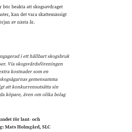
r bör beakta att skogsavdraget
ster, kan det vara skattemässigt
örjan av nästa år.
ngagerad i ett hållbart skogsbruk
rser. Via skogsvårdsföreningen
n extra kostnader som en
 skogsägarnas gemensamma
gt att konkurrensutsätta sin
enda köpare, även om olika bolag
ndet för lant- och
g: Mats Holmgård, SLC