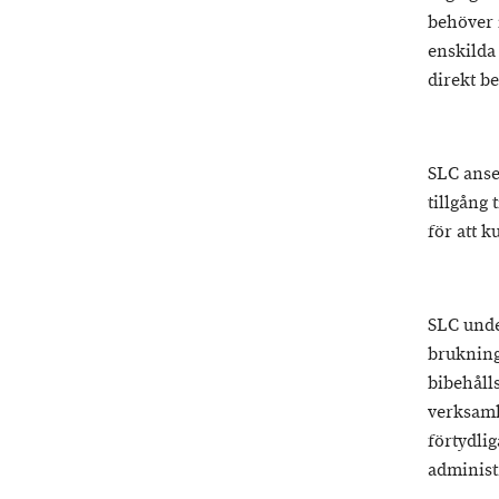
behöver 
enskilda 
direkt be
SLC anser
tillgång 
för att 
SLC unde
bruknings
bibehåll
verksamh
förtydlig
administ