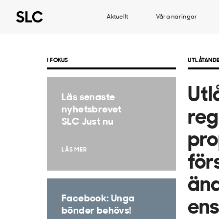
Aktuellt
Våra näringar
I FOKUS
UTLÅTAND
Utl
Läs senaste
nyhetsbrevet
reg
SLC Just nu
pro
LÄS MER
för
änd
Facebook: Unga
ens
bönder behövs!