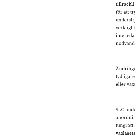
tillräckl
för att 
understry
verkligt 
inte led
nödvändi
Ändringen
tydligar
eller väx
SLC unde
anordnin
tungrott 
väglagets