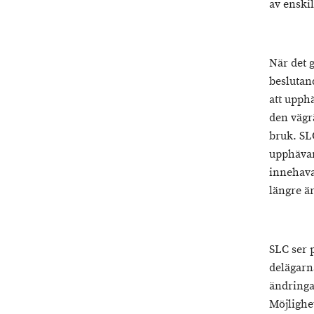
av enskil
När det g
beslutan
att upph
den vägr
bruk. SLC
upphävan
innehava
längre ä
SLC ser 
delägarna
ändringa
Möjlighet