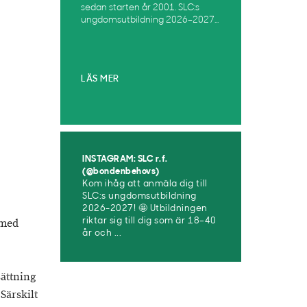
sedan starten år 2001. SLC:s
ungdomsutbildning 2026–2027...
LÄS MER
R
INSTAGRAM: SLC r.f.
(@bondenbehovs)
Kom ihåg att anmäla dig till
SLC:s ungdomsutbildning
2026-2027! 🤩 Utbildningen
 med
riktar sig till dig som är 18–40
år och ...
sättning
Särskilt