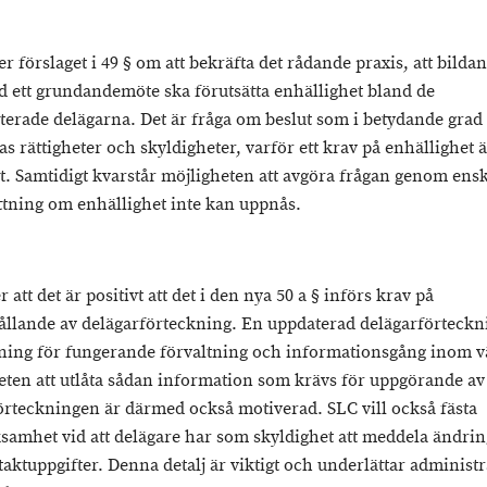
r förslaget i 49 § om att bekräfta det rådande praxis, att bildan
id ett grundandemöte ska förutsätta enhällighet bland de
terade delägarna. Det är fråga om beslut som i betydande grad
s rättigheter och skyldigheter, varför ett krav på enhällighet ä
t. Samtidigt kvarstår möjligheten att avgöra frågan genom ensk
ttning om enhällighet inte kan uppnås.
 att det är positivt att det i den nya 50 a § införs krav på
ållande av delägarförteckning. En uppdaterad delägarförteckn
tning för fungerande förvaltning och informationsgång inom v
eten att utlåta sådan information som krävs för uppgörande av
örteckningen är därmed också motiverad. SLC vill också fästa
amhet vid att delägare har som skyldighet att meddela ändrin
taktuppgifter. Denna detalj är viktigt och underlättar administ