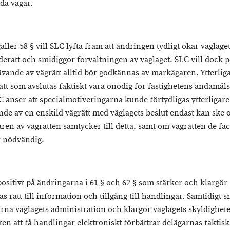
da vägar.
äller 58 § vill SLC lyfta fram att ändringen tydligt ökar väglage
derätt och smidiggör förvaltningen av väglaget. SLC vill dock 
ävande av vägrätt alltid bör godkännas av markägaren. Ytterlig
ätt som avslutas faktiskt vara onödig för fastighetens ändamål
 anser att specialmotiveringarna kunde förtydligas ytterligare 
de av en enskild vägrätt med väglagets beslut endast kan ske
ren av vägrätten samtycker till detta, samt om vägrätten de fac
r nödvändig.
positivt på ändringarna i 61 § och 62 § som stärker och klargör
s rätt till information och tillgång till handlingar. Samtidigt 
rna väglagets administration och klargör väglagets skyldighete
en att få handlingar elektroniskt förbättrar delägarnas faktisk