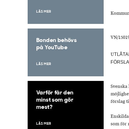
LÄS MER
Kommuni
VN/15019
Bonden behövs
på YouTube
U
TLÅTA
FÖRSLA
LÄS MER
Svenska 
Varför får den
möjlighe
minst som gör
förslag t
mest?
Enskilda
som för 
LÄS MER