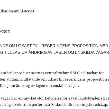
kationsministeriet
/2025
NDE OM UTKAST TILL REGERINGENS PROPOSITION MED
G TILL LAG OM ÄNDRING AV LAGEN OM ENSKILDA VÄGA
lantbruksproducenternas centralförbund SLC r.f. tackar för
ten att lämna utlåtande om utkast till regeringens proposition
ill lag om ändring av lagen om enskilda vägar.
 vägar har en mycket stor betydelse för såväl landsbygdens bo
näringslivets transporter och Finlands försörjningsberedskap. 