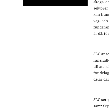
skogs- o
sektorer
kan trans
väg- och
fungeran
är därför
SLC anser
innehåll
till att 
för delä
delar där
SLC ser 
samt sky