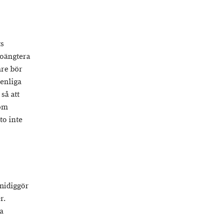
ts
poängtera
are bör
senliga
så att
 om
to inte
smidiggör
r.
a