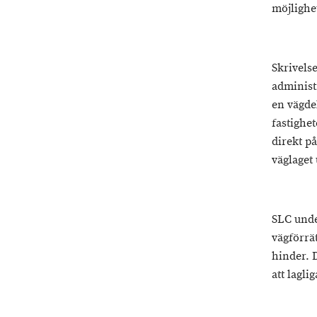
möjlighet
Skrivelse
administ
en vägde
fastighe
direkt på
väglaget
SLC unde
vägförrä
hinder. D
att lagl