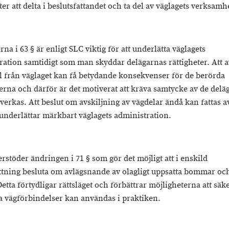
er att delta i beslutsfattandet och ta del av väglagets verksamh
rna i 63 § är enligt SLC viktig för att underlätta väglagets
ration samtidigt som man skyddar delägarnas rättigheter. Att a
l från väglaget kan få betydande konsekvenser för de berörda
terna och därför är det motiverat att kräva samtycke av de del
verkas. Att beslut om avskiljning av vägdelar ändå kan fattas a
 underlättar märkbart väglagets administration.
rstöder ändringen i 71 § som gör det möjligt att i enskild
ttning besluta om avlägsnande av olagligt uppsatta bommar oc
etta förtydligar rättsläget och förbättrar möjligheterna att säke
iga vägförbindelser kan användas i praktiken.