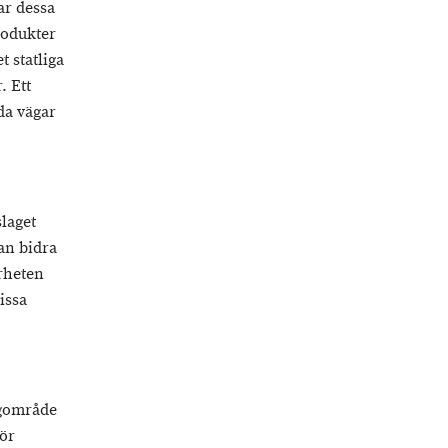
ar dessa
rodukter
t statliga
. Ett
da vägar
slaget
an bidra
erheten
issa
ägområde
gör