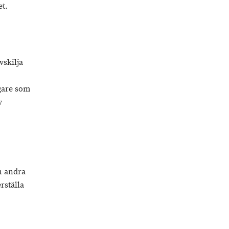
et.
vskilja
ägare som
v
h andra
rställa