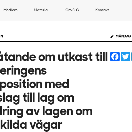
Medlem
Material
Om SLC
Kontakt
EN
MÅNDAG 
Face
åtande om utkast till
eringens
position med
slag till lag om
ring av lagen om
kilda vägar