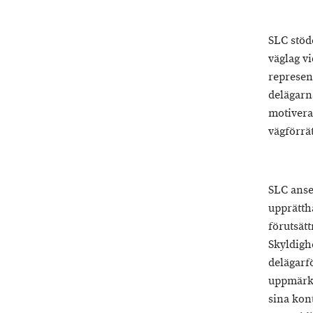
SLC stöde
väglag v
represen
delägarna
motivera
vägförrä
SLC anser
upprätth
förutsät
Skyldigh
delägarf
uppmärks
sina kon