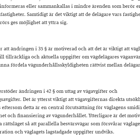
informeras eller sammankallas i mindre ärenden som berör e
fastigheter. Samtidigt är det viktigt att de delägare vars fastigh
rörs ges möjlighet att yttra sig.
 att ändringen i 35 § är motiverad och att det är viktigt att väg
till tillräckliga och aktuella uppgifter om vägdelägares väganv
kunna fördela vägunderhållsskyldigheten rättvist mellan deläga
rstöder ändringen i 42 § om uttag av vägavgifter och
avgifter. Det är ytterst viktigt att vägavgifternas direkta utsök
s eftersom detta är en central förutsättning för väglagens smid
et och finansiering av vägunderhållet. Ytterligare är det motiv
a rättsläget så att parallella besvärsvägar som försvårar väglag
ration och väglagets lagstadgade uppgifter undviks.