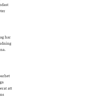
ndast
eter
lag har
ändning
rna.
barhet
iga
erat att
ens