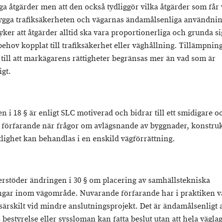
iga åtgärder men att den också tydliggör vilka åtgärder som får 
trygga trafiksäkerheten och vägarnas ändamålsenliga användni
ker att åtgärder alltid ska vara proportionerliga och grunda sig
behov kopplat till trafiksäkerhet eller väghållning. Tillämpnin
a till att markägarens rättigheter begränsas mer än vad som är
gt.
 i 18 § är enligt SLC motiverad och bidrar till ett smidigare o
e förfarande när frågor om avlägsnande av byggnader, konstru
tlighet kan behandlas i en enskild vägförrättning.
rstöder ändringen i 30 § om placering av samhällstekniska
gar inom vägområde. Nuvarande förfarande har i praktiken v
särskilt vid mindre anslutningsprojekt. Det är ändamålsenligt a
 bestyrelse eller syssloman kan fatta beslut utan att hela vägla