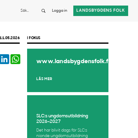
Sök
LANDSBYGDENS FOLK
Logga in
11.05.2026
I FOKUS
book
Twitter
LinkedIn
WhatsApp
www.landsbygdensfolk.fi
LÄS MER
SLC:s ungdomsutbildning
2026–2027
Det har blivit dags för SLC:s
nionde ungdomsutbildning