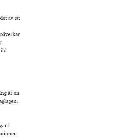
det av ett
 påverkar
r
ild
ing är en
äglagen.
gar i
rationen