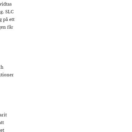
vidtas
ng. SLC
 på ett
gen får
ch
ktioner
arit
tt
get