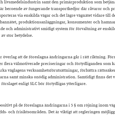
ch livsmedelsindustrin samt den primärproduktion som betjän
 är beroende av fungerande transportkedjor där råvaror och p
porteras via enskilda vägar och det lägre vägnätet vidare till de
 bannätet, produktionsanläggningar, konsumenter och hamnar
de och administrativt smidigt system för förvaltning av enskil
 av stor betydelse.
 överlag att de föreslagna ändringarna går i rätt riktning. För
er flera välmotiverade preciseringar och förtydliganden som k
stärka väglagens verksamhetsförutsättningar, förbättra rättssäk
garna samt minska onödig administration. Samtidigt finns det v
 förslaget enligt SLC bör förtydligas ytterligare.
positivt på de föreslagna ändringarna i 5 § om röjning inom v
dds- och frisiktsområden. Det är viktigt att regleringen möjlig