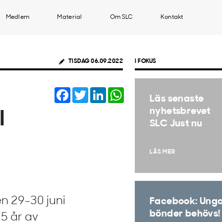
Medlem
Material
Om SLC
Kontakt
TISDAG 06.09.2022
I FOKUS
Facebook
Twitter
LinkedIn
WhatsApp
Läs senaste
nyhetsbrevet
l
SLC Just nu
LÄS MER
n 29-30 juni
Facebook: Ung
bönder behövs!
75 år av