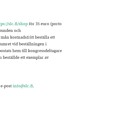
s://slc.fi/shop
för 35 euro (porto
rbunden och
n kostnadsfritt beställa ett
mret vid beställningen i
postats hem till kongressdeltagare
 beställde ett exemplar av
 e-post
info@slc.fi
.