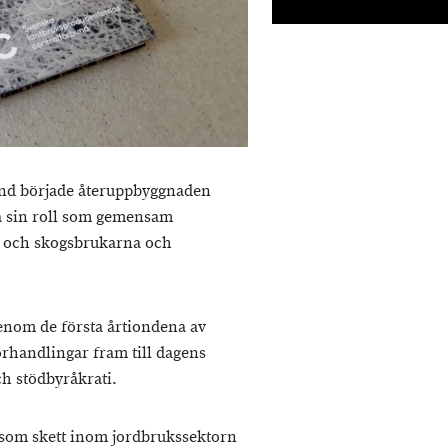
and började återuppbyggnaden
la sin roll som gemensam
d- och skogsbrukarna och
enom de första årtiondena av
rhandlingar fram till dagens
 stödbyråkrati.
r som skett inom jordbrukssektorn