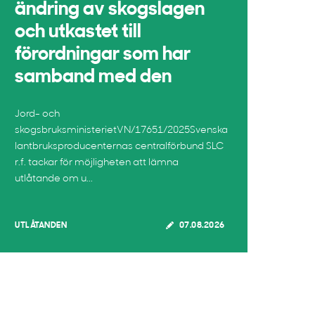
ändring av skogslagen
och utkastet till
förordningar som har
samband med den
Jord- och
skogsbruksministerietVN/17651/2025Svenska
lantbruksproducenternas centralförbund SLC
r.f. tackar för möjligheten att lämna
utlåtande om u...
UTLÅTANDEN
07.08.2026