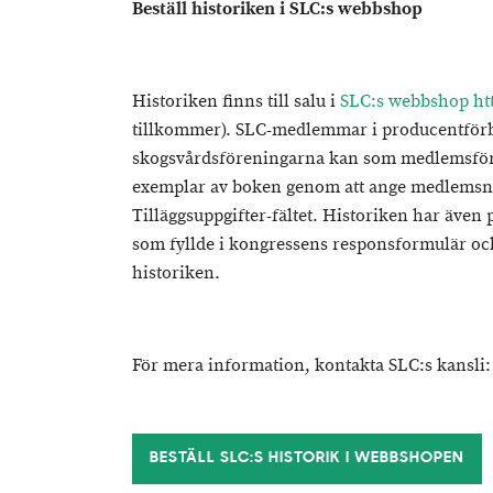
Beställ historiken i SLC:s webbshop
Historiken finns till salu i
SLC:s webbshop http
tillkommer). SLC-medlemmar i producentfö
skogsvårdsföreningarna kan som medlemsförmå
exemplar av boken genom att ange medlemsnu
Tilläggsuppgifter-fältet. Historiken har även 
som fyllde i kongressens responsformulär och
historiken.
För mera information, kontakta SLC:s kansli:
BESTÄLL SLC:S HISTORIK I WEBBSHOPEN