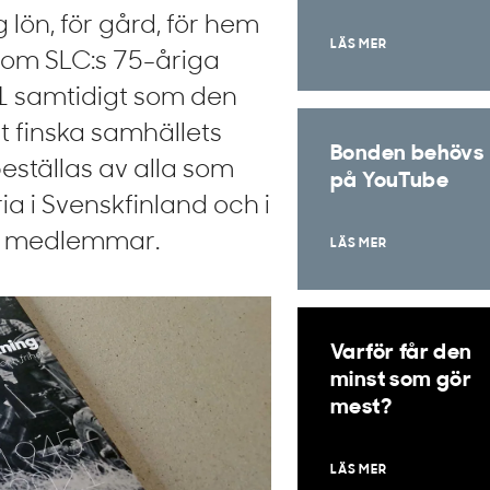
 lön, för gård, för hem
LÄS MER
r om SLC:s 75-åriga
1 samtidigt som den
et finska samhällets
Bonden behövs
beställas av alla som
på YouTube
ria i Svenskfinland och i
för medlemmar.
LÄS MER
Varför får den
minst som gör
mest?
LÄS MER