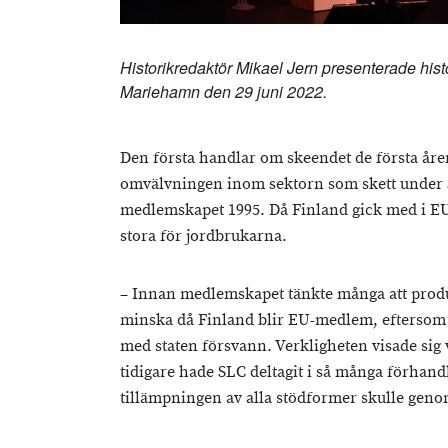
Historikredaktör Mikael Jern presenterade his
Mariehamn den 29 juni 2022.
Den första handlar om skeendet de första åren
omvälvningen inom sektorn som skett under S
medlemskapet 1995. Då Finland gick med i E
stora för jordbrukarna.
– Innan medlemskapet tänkte många att produ
minska då Finland blir EU-medlem, eftersom 
med staten försvann. Verkligheten visade sig v
tidigare hade SLC deltagit i så många förhan
tillämpningen av alla stödformer skulle geno