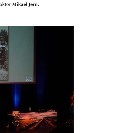
daktör
Mikael Jern
.