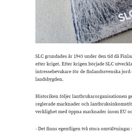
SLC grundades år 1945 under den tid då Finl
efter kriget. Efter krigen började SLC utveck
intressebevakare för de finlandssvenska jor
landsbygden.
Historiken följer lantbrukarorganisationen g
reglerade marknader och lantbruksinkomstfö
verklighet med öppna marknader inom EU och
- Det finns egentligen två stora omvälvninga