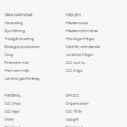
VÅRA NÄRINGAR
MEDLEM
Växtodling
Medlemskap
Djurhållning
Medlemsförmåner
Trädgårdsodling
Markägarfrågor
Ekologisk produktion
Stöd för välmående
Skog
Juridiska frågor
Finländsk mat
SLC Just nu
Mark och miljö
SLC Unga
Landsbygdsföretag
MATERIAL
OM SLC
SLC Shop
Organisation
SLC logo
SLC 75 år
Skola
Uppgift