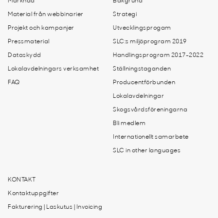
Marknad
Bakgrund
Material från webbinarier
Strategi
Projekt och kampanjer
Utvecklingsprogam
Pressmaterial
SLC:s miljöprogram 2019
Dataskydd
Handlingsprogram 2017-2022
Lokalavdelningars verksamhet
Ställningstaganden
FAQ
Producentförbunden
Lokalavdelningar
Skogsvårdsföreningarna
Bli medlem
Internationellt samarbete
SLC in other languages
KONTAKT
Kontaktuppgifter
Fakturering | Laskutus | Invoicing