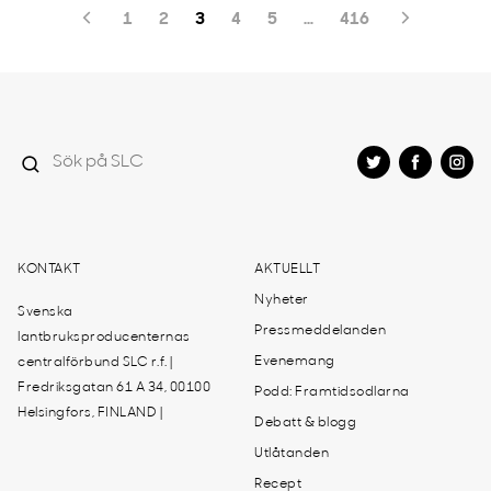
1
2
3
4
5
…
416
KONTAKT
AKTUELLT
Nyheter
Svenska
Pressmeddelanden
lantbruksproducenternas
Evenemang
centralförbund SLC r.f. |
Fredriksgatan 61 A 34, 00100
Podd: Framtidsodlarna
Helsingfors, FINLAND |
Debatt & blogg
Utlåtanden
Recept