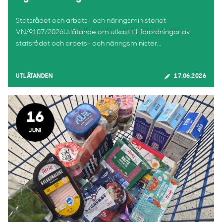
Statsrådet och arbets- och näringsministeriet
VN/9107/2026Utlåtande om utkast till förordningar av
statsrådet och arbets- och näringsminister...
UTLÅTANDEN
17.06.2026
16
JUNI