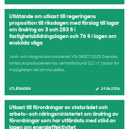
Utlåtande om utkast till regeringens
proposition till riksdagen med förslag till lagar
om ändring av 3 och 283 § i
fastighetsbildningslagen och 76 § i lagen om
enskilda väga
Jord- och skogsbruksministeriet VN/34527/2025 Svenska
lantbruksproducenternas centralförbund SLC r.f. tackar för
möjligheten att lämna utlåta...
UTLÅTANDEN
19.06.2026
Utkast till förordningar av statsrådet och
arbets- och näringsministeriet om ändring av
förordningar som har utfärdats med stöd av
lagen om energieffektivitet