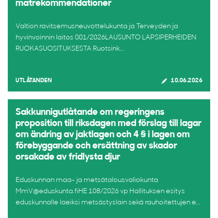
matrekommendationer
Valtion ravitsemusneuvottelukunta ja Terveyden ja
hyvinvoinnin laitos 001/2026LAUSUNTO LAPSIPERHEIDEN
RUOKASUOSITUKSESTA Ruotsink...
UTLÅTANDEN
10.06.2026
Sakkunnigutlåtande om regeringens
proposition till riksdagen med förslag till lagar
om ändring av jaktlagen och 4 § i lagen om
förebyggande och ersättning av skador
orsakade av fridlysta djur
Eduskunnan maa- ja metsätalousvaliokunta
MmV@eduskunta.fiHE 108/2026 vp Hallituksen esitys
eduskunnalle laeiksi metsästyslain sekä rauhoitettujen e...