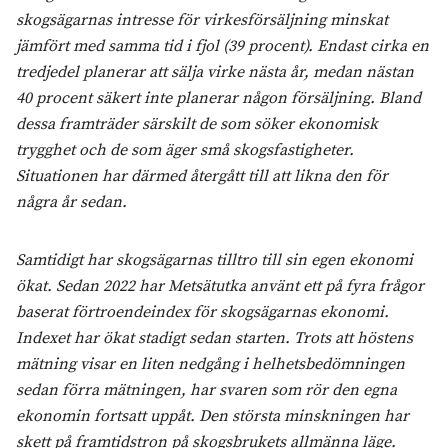
skogsägarnas intresse för virkesförsäljning minskat
jämfört med samma tid i fjol (39 procent). Endast cirka en
tredjedel planerar att sälja virke nästa år, medan nästan
40 procent säkert inte planerar någon försäljning. Bland
dessa framträder särskilt de som söker ekonomisk
trygghet och de som äger små skogsfastigheter.
Situationen har därmed återgått till att likna den för
några år sedan.
Samtidigt har skogsägarnas tilltro till sin egen ekonomi
ökat. Sedan 2022 har Metsätutka använt ett på fyra frågor
baserat förtroendeindex för skogsägarnas ekonomi.
Indexet har ökat stadigt sedan starten. Trots att höstens
mätning visar en liten nedgång i helhetsbedömningen
sedan förra mätningen, har svaren som rör den egna
ekonomin fortsatt uppåt. Den största minskningen har
skett på framtidstron på skogsbrukets allmänna läge.