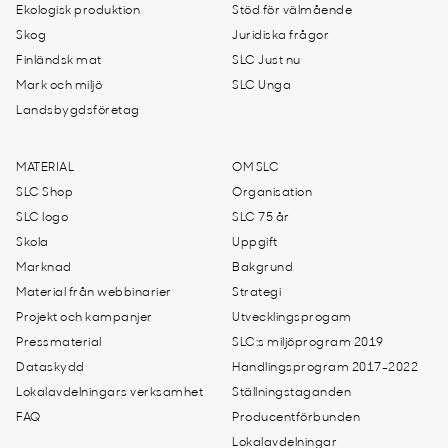
Ekologisk produktion
Stöd för välmående
Skog
Juridiska frågor
Finländsk mat
SLC Just nu
Mark och miljö
SLC Unga
Landsbygdsföretag
MATERIAL
OM SLC
SLC Shop
Organisation
SLC logo
SLC 75 år
Skola
Uppgift
Marknad
Bakgrund
Material från webbinarier
Strategi
Projekt och kampanjer
Utvecklingsprogam
Pressmaterial
SLC:s miljöprogram 2019
Dataskydd
Handlingsprogram 2017-2022
Lokalavdelningars verksamhet
Ställningstaganden
FAQ
Producentförbunden
Lokalavdelningar