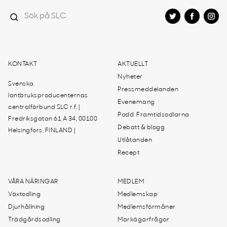
KONTAKT
AKTUELLT
Nyheter
Svenska
Pressmeddelanden
lantbruksproducenternas
Evenemang
centralförbund SLC r.f. |
Podd: Framtidsodlarna
Fredriksgatan 61 A 34, 00100
Debatt & blogg
Helsingfors, FINLAND |
Utlåtanden
Recept
VÅRA NÄRINGAR
MEDLEM
Växtodling
Medlemskap
Djurhållning
Medlemsförmåner
Trädgårdsodling
Markägarfrågor