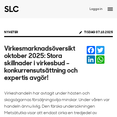
Logga in
NYHETER
TISDAG 07.10.2025
Facebook
Twitter
Virkesmarknadsöversikt
oktober 2025: Stora
LinkedIn
Whats
skillnader i virkesbud –
konkurrensutsättning och
expertis avgör!
Virkeshandeln har avtagit under hösten och
skogsägarnas försäljningsvilja minskar. Under våren var
handeln ännu livlig. Den färska undersökningen
Metsätutka visar att endast cirka en tredjedel av