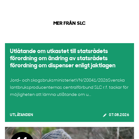
MER FRÅN SLC
Utlåtande om utkastet till statsrådets
förordning om ändring av statsrådets
förordning om dispenser enligt jaktlagen
Jord- och skogsbruksministerietVN/20041/2026Svenska
lantbruksproducenternas centralförbund SLC r.f. tackar för
möjligheten att lämna utlåtande om u...
UTLÅTANDEN
07.08.2026