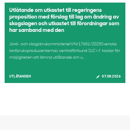
Utlåtande om utkastet till regeringens
proposition med förslag till lag om ändring av
skogslagen och utkastet till förordningar som
har samband med den
Jord- och skogsbruksministerietVN/17651/2025Svenska
lantbruksproducenternas centralförbund SLC r.f. tackar för
möjligheten att lämna utlåtande om u...
UTLÅTANDEN
07.08.2026