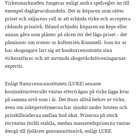
Virkesmarknaden fungerar enligt andra spelregler än till
exempel dagligvaruhandeln. Det är köparen som sätter
priset och säljarens roll är att erbjuda virke och acceptera
rådande prisnivå. Ibland erbjuder köparen en keps eller
annan gåva som plåster på såren för det låga priset – det
påminner om scener ur kultserien Kummeli. Som tur är
har skogsägare lärt sig att konkurrensutsätta sina
virkesaffärer och att använda skogsvårdsföreningarnas
expertis.
Enligt Naturresursinstitutets (LUKE) senaste
konjunkturöversikt väntas efterfrågan på virke ligga kvar
på samma nivå som i år. Det finns alltså behov av virke,
även om inköpsvolymerna har sjunkit under hösten och
prisskillnaderna mellan bud ökat. Priserna på stock
förväntas förbli stabila, medan massavedspriserna väntas
återgå till fjolårets genomsnittsnivå, enligt LUKE.