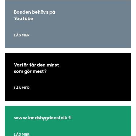
Bonden behövs på
YouTube
LÄS MER
Varför får den minst
som gör mest?
LÄS MER
www.landsbygdensfolk.fi
LÄS MER