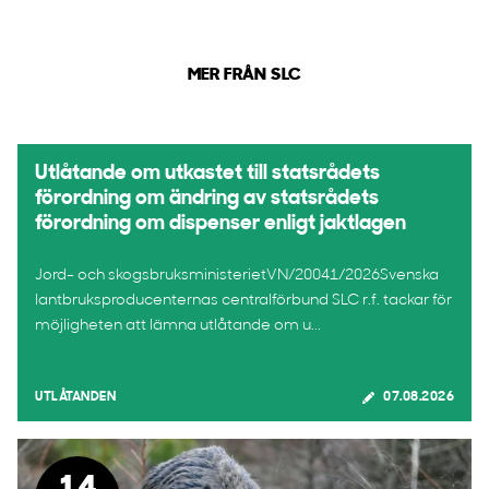
MER FRÅN SLC
Utlåtande om utkastet till statsrådets
förordning om ändring av statsrådets
förordning om dispenser enligt jaktlagen
Jord- och skogsbruksministerietVN/20041/2026Svenska
lantbruksproducenternas centralförbund SLC r.f. tackar för
möjligheten att lämna utlåtande om u...
UTLÅTANDEN
07.08.2026