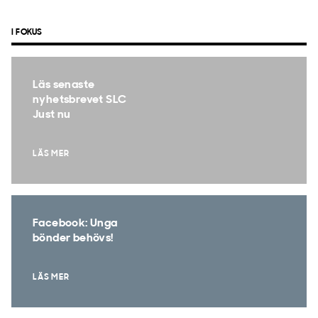
I FOKUS
Läs senaste
nyhetsbrevet SLC
Just nu
LÄS MER
Facebook: Unga
bönder behövs!
LÄS MER