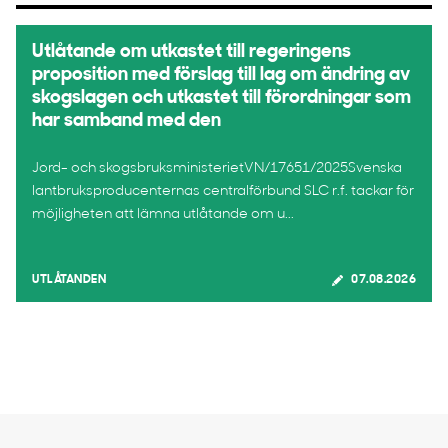
Utlåtande om utkastet till regeringens
proposition med förslag till lag om ändring av
skogslagen och utkastet till förordningar som
har samband med den
Jord- och skogsbruksministerietVN/17651/2025Svenska
lantbruksproducenternas centralförbund SLC r.f. tackar för
möjligheten att lämna utlåtande om u...
UTLÅTANDEN
07.08.2026