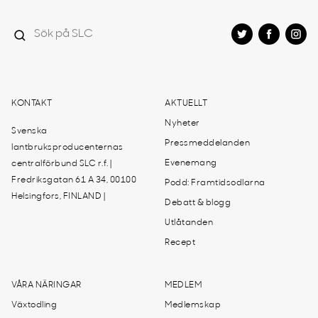
KONTAKT
AKTUELLT
Nyheter
Svenska
Pressmeddelanden
lantbruksproducenternas
Evenemang
centralförbund SLC r.f. |
Fredriksgatan 61 A 34, 00100
Podd: Framtidsodlarna
Helsingfors, FINLAND |
Debatt & blogg
Utlåtanden
Recept
VÅRA NÄRINGAR
MEDLEM
Växtodling
Medlemskap