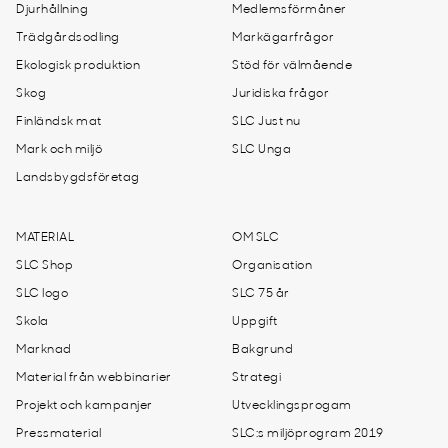
Djurhållning
Medlemsförmåner
Trädgårdsodling
Markägarfrågor
Ekologisk produktion
Stöd för välmående
Skog
Juridiska frågor
Finländsk mat
SLC Just nu
Mark och miljö
SLC Unga
Landsbygdsföretag
MATERIAL
OM SLC
SLC Shop
Organisation
SLC logo
SLC 75 år
Skola
Uppgift
Marknad
Bakgrund
Material från webbinarier
Strategi
Projekt och kampanjer
Utvecklingsprogam
Pressmaterial
SLC:s miljöprogram 2019