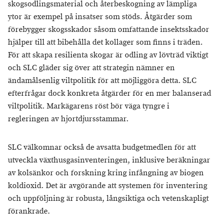
skogsodlingsmaterial och återbeskogning av lämpliga
ytor är exempel på insatser som stöds. Åtgärder som
förebygger skogsskador såsom omfattande insektsskador
hjälper till att bibehålla det kollager som finns i träden.
För att skapa resilienta skogar är odling av lövträd viktigt
och SLC gläder sig över att strategin nämner en
ändamålsenlig viltpolitik för att möjliggöra detta. SLC
efterfrågar dock konkreta åtgärder för en mer balanserad
viltpolitik. Markägarens röst bör väga tyngre i
regleringen av hjortdjursstammar.
SLC välkomnar också de avsatta budgetmedlen för att
utveckla växthusgasinventeringen, inklusive beräkningar
av kolsänkor och forskning kring infångning av biogen
koldioxid. Det är avgörande att systemen för inventering
och uppföljning är robusta, långsiktiga och vetenskapligt
förankrade.