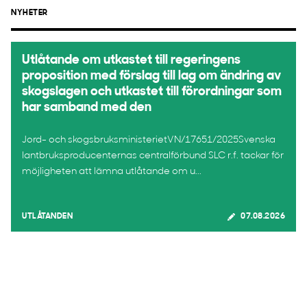
NYHETER
Utlåtande om utkastet till regeringens
proposition med förslag till lag om ändring av
skogslagen och utkastet till förordningar som
har samband med den
Jord- och skogsbruksministerietVN/17651/2025Svenska
lantbruksproducenternas centralförbund SLC r.f. tackar för
möjligheten att lämna utlåtande om u...
UTLÅTANDEN
07.08.2026