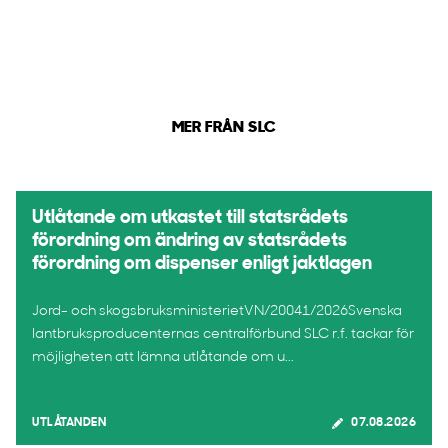
MER FRÅN SLC
Utlåtande om utkastet till statsrådets
förordning om ändring av statsrådets
förordning om dispenser enligt jaktlagen
Jord- och skogsbruksministerietVN/20041/2026Svenska
lantbruksproducenternas centralförbund SLC r.f. tackar för
möjligheten att lämna utlåtande om u...
UTLÅTANDEN
07.08.2026