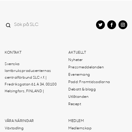
KONTAKT
AKTUELLT
Nyheter
Svenska
Pressmeddelanden
lantbruksproducenternas
Evenemang
centralförbund SLC r.f. |
Podd: Framtidsodlarna
Fredriksgatan 61 A 34, 00100
Debatt & blogg
Helsingfors, FINLAND |
Utlåtanden
Recept
VÅRA NÄRINGAR
MEDLEM
Växtodling
Medlemskap