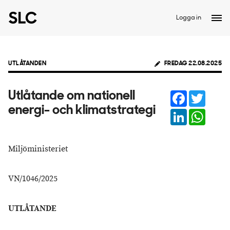
Logga in
UTLÅTANDEN
FREDAG 22.08.2025
Facebook
Twitter
Utlåtande om nationell
energi- och klimatstrategi
LinkedIn
Whats
Miljöministeriet
VN/1046/2025
UTLÅTANDE