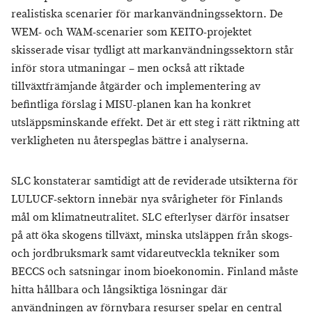
realistiska scenarier för markanvändningssektorn. De
WEM- och WAM-scenarier som KEITO-projektet
skisserade visar tydligt att markanvändningssektorn står
inför stora utmaningar – men också att riktade
tillväxtfrämjande åtgärder och implementering av
befintliga förslag i MISU-planen kan ha konkret
utsläppsminskande effekt. Det är ett steg i rätt riktning att
verkligheten nu återspeglas bättre i analyserna.
SLC konstaterar samtidigt att de reviderade utsikterna för
LULUCF-sektorn innebär nya svårigheter för Finlands
mål om klimatneutralitet. SLC efterlyser därför insatser
på att öka skogens tillväxt, minska utsläppen från skogs-
och jordbruksmark samt vidareutveckla tekniker som
BECCS och satsningar inom bioekonomin. Finland måste
hitta hållbara och långsiktiga lösningar där
användningen av förnybara resurser spelar en central