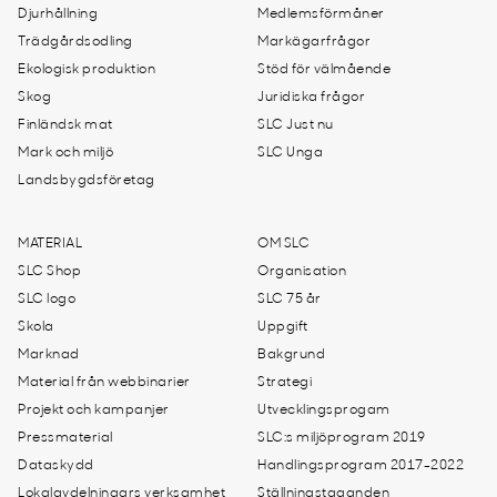
Djurhållning
Medlemsförmåner
Trädgårdsodling
Markägarfrågor
Ekologisk produktion
Stöd för välmående
Skog
Juridiska frågor
Finländsk mat
SLC Just nu
Mark och miljö
SLC Unga
Landsbygdsföretag
MATERIAL
OM SLC
SLC Shop
Organisation
SLC logo
SLC 75 år
Skola
Uppgift
Marknad
Bakgrund
Material från webbinarier
Strategi
Projekt och kampanjer
Utvecklingsprogam
Pressmaterial
SLC:s miljöprogram 2019
Dataskydd
Handlingsprogram 2017-2022
Lokalavdelningars verksamhet
Ställningstaganden