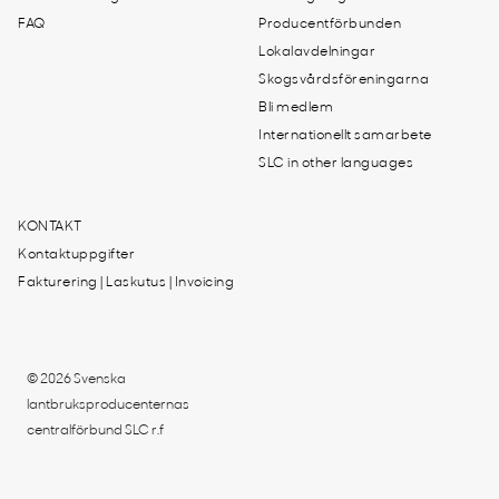
FAQ
Producentförbunden
Lokalavdelningar
Skogsvårdsföreningarna
Bli medlem
Internationellt samarbete
SLC in other languages
KONTAKT
Kontaktuppgifter
Fakturering | Laskutus | Invoicing
© 2026 Svenska
lantbruksproducenternas
centralförbund SLC r.f