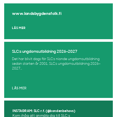
www.landsbygdensfolk.fi
LÄS MER
SLC:s ungdomsutbildning 2026–2027
Det har blivit dags för SLC:s nionde ungdomsutbildning
sedan starten år 2001. SLC:s ungdomsutbildning 2026–
2027...
LÄS MER
INSTAGRAM: SLC r.f. (@bondenbehovs)
Kom ihåg att anmäla dig till SLC:s