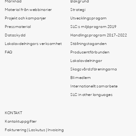
Marknad
Bakgrund
Material från webbinarier
Strategi
Projekt och kampanjer
Utvecklingsprogam
Pressmaterial
SLC:s miljöprogram 2019
Dataskydd
Handlingsprogram 2017-2022
Lokalavdelningars verksamhet
Ställningstaganden
FAQ
Producentförbunden
Lokalavdelningar
Skogsvårdsföreningarna
Bli medlem
Internationellt samarbete
SLC in other languages
KONTAKT
Kontaktuppgifter
Fakturering | Laskutus | Invoicing