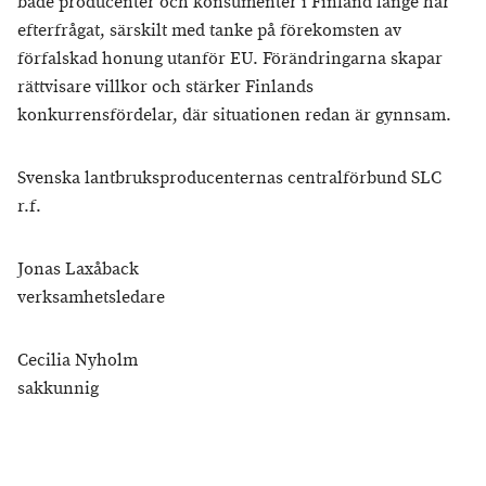
både producenter och konsumenter i Finland länge har
efterfrågat, särskilt med tanke på förekomsten av
förfalskad honung utanför EU. Förändringarna skapar
rättvisare villkor och stärker Finlands
konkurrensfördelar, där situationen redan är gynnsam.
Svenska lantbruksproducenternas centralförbund SLC
r.f.
Jonas Laxåback
verksamhetsledare
Cecilia Nyholm
sakkunnig