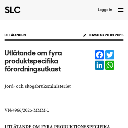
Logga in
UTLÅTANDEN
TORSDAG 20.03.2025
Facebook
Twitter
Utlåtande om fyra
produktspecifika
LinkedIn
Whats
förordningsutkast
Jord- och skogsbruksministeriet
VN/4966/2025-MMM-1
UTLÅTANDE OM FYRA PRODUKTIONSSPECIFIKA