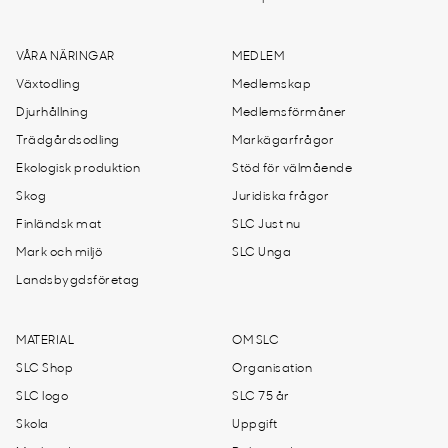
VÅRA NÄRINGAR
MEDLEM
Växtodling
Medlemskap
Djurhållning
Medlemsförmåner
Trädgårdsodling
Markägarfrågor
Ekologisk produktion
Stöd för välmående
Skog
Juridiska frågor
Finländsk mat
SLC Just nu
Mark och miljö
SLC Unga
Landsbygdsföretag
MATERIAL
OM SLC
SLC Shop
Organisation
SLC logo
SLC 75 år
Skola
Uppgift