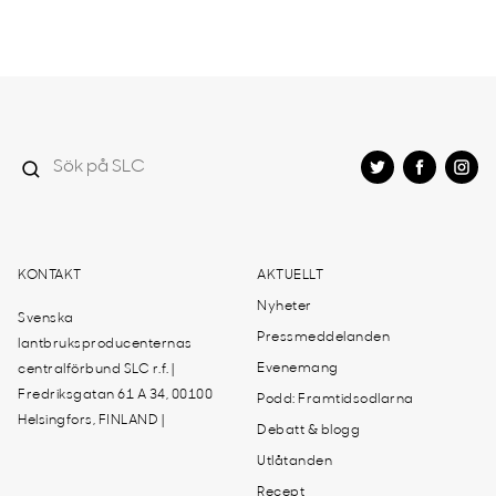
KONTAKT
AKTUELLT
Nyheter
Svenska
Pressmeddelanden
lantbruksproducenternas
Evenemang
centralförbund SLC r.f. |
Fredriksgatan 61 A 34, 00100
Podd: Framtidsodlarna
Helsingfors, FINLAND |
Debatt & blogg
Utlåtanden
Recept