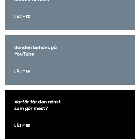
bönder behövs!
LÄS MER
Bonden behövs på
YouTube
LÄS MER
Varför får den minst
som gör mest?
LÄS MER