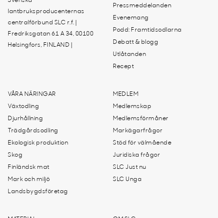
Svenska
Pressmeddelanden
lantbruksproducenternas
Evenemang
centralförbund SLC r.f. |
Podd: Framtidsodlarna
Fredriksgatan 61 A 34, 00100
Debatt & blogg
Helsingfors, FINLAND |
Utlåtanden
Recept
VÅRA NÄRINGAR
MEDLEM
Växtodling
Medlemskap
Djurhållning
Medlemsförmåner
Trädgårdsodling
Markägarfrågor
Ekologisk produktion
Stöd för välmående
Skog
Juridiska frågor
Finländsk mat
SLC Just nu
Mark och miljö
SLC Unga
Landsbygdsföretag