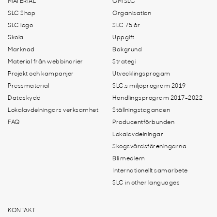
MATERIAL
OM SLC
SLC Shop
Organisation
SLC logo
SLC 75 år
Skola
Uppgift
Marknad
Bakgrund
Material från webbinarier
Strategi
Projekt och kampanjer
Utvecklingsprogam
Pressmaterial
SLC:s miljöprogram 2019
Dataskydd
Handlingsprogram 2017-2022
Lokalavdelningars verksamhet
Ställningstaganden
FAQ
Producentförbunden
Lokalavdelningar
Skogsvårdsföreningarna
Bli medlem
Internationellt samarbete
SLC in other languages
KONTAKT