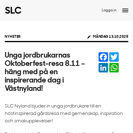
Logga in
NYHETER
MÅNDAG 13.10.2025
Facebook
Twitter
Unga jordbrukarnas
Oktoberfest-resa 8.11 –
LinkedIn
Whats
häng med på en
inspirerande dag i
Västnyland!
SLC Nyland bjuder in unga jordbrukare till en
höstinspirerad gårdsresa med gemenskap, inspiration
och smakupplevelser!