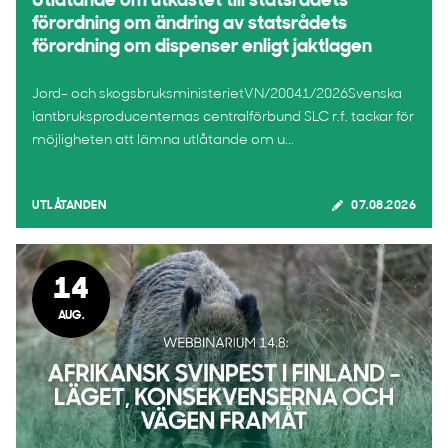
Utlåtande om utkastet till statsrådets
förordning om ändring av statsrådets
förordning om dispenser enligt jaktlagen
Jord- och skogsbruksministerietVN/20041/2026Svenska
lantbruksproducenternas centralförbund SLC r.f. tackar för
möjligheten att lämna utlåtande om u...
UTLÅTANDEN
07.08.2026
14
AUG.