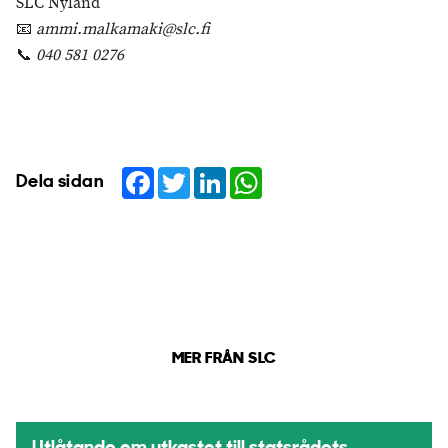
SLC Nyland
📧
ammi.malkamaki@slc.fi
📞
040 581 0276
Facebook
Twitter
LinkedIn
WhatsApp
Dela sidan
MER FRÅN SLC