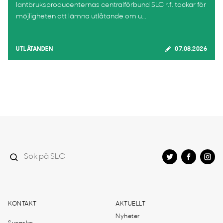
lantbruksproducenternas centralförbund SLC r.f. tackar för
möjligheten att lämna utlåtande om u...
UTLÅTANDEN
07.08.2026
KONTAKT
AKTUELLT
Nyheter