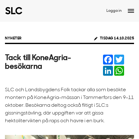
Logga in
NYHETER
TISDAG 14.10.2025
Facebook
Twitter
Tack till KoneAgria-
besökarna
LinkedIn
Whats
SLC och Landsbygdens Folk tackar alla som besökte
montern på KoneAgria-mässan i Tammerfors den 9–11
oktober. Besökarna deltog också flitigt i SLC:s
gissningstävling, där uppgiften var att gissa
hektolitervikten på raps och havre i en burk.