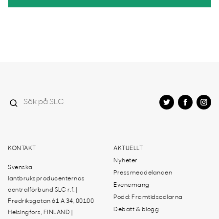
KONTAKT
AKTUELLT
Nyheter
Svenska
Pressmeddelanden
lantbruksproducenternas
Evenemang
centralförbund SLC r.f. |
Podd: Framtidsodlarna
Fredriksgatan 61 A 34, 00100
Debatt & blogg
Helsingfors, FINLAND |