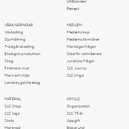
Utlåtanden
Recept
VÅRA NÄRINGAR
MEDLEM
Växtodling
Medlemskap
Djurhållning
Medlemsförmåner
Trädgårdsodling
Markägarfrågor
Ekologisk produktion
Stöd för välmående
Skog
Juridiska frågor
Finländsk mat
SLC Just nu
Mark och miljö
SLC Unga
Landsbygdsföretag
MATERIAL
OM SLC
SLC Shop
Organisation
SLC logo
SLC 75 år
Skola
Uppgift
Marknad
Bakgrund