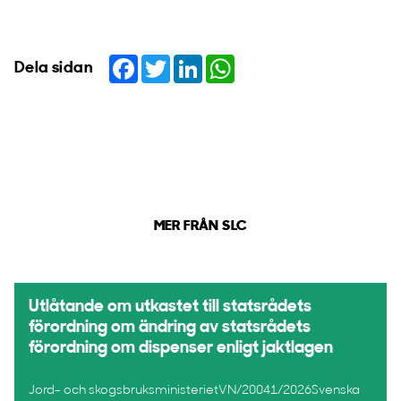
Facebook
Twitter
LinkedIn
WhatsApp
Dela sidan
MER FRÅN SLC
Utlåtande om utkastet till statsrådets
förordning om ändring av statsrådets
förordning om dispenser enligt jaktlagen
Jord- och skogsbruksministerietVN/20041/2026Svenska