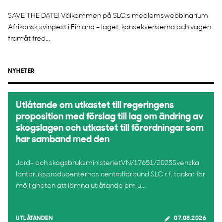
SAVE THE DATE! Välkommen på SLC:s medlemswebbinarium
Afrikansk svinpest i Finland – läget, konsekvenserna och vägen
framåt fred...
NYHETER
Utlåtande om utkastet till regeringens
proposition med förslag till lag om ändring av
skogslagen och utkastet till förordningar som
har samband med den
Jord- och skogsbruksministerietVN/17651/2025Svenska
lantbruksproducenternas centralförbund SLC r.f. tackar för
möjligheten att lämna utlåtande om u...
UTLÅTANDEN
07.08.2026