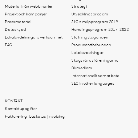
Material från webbinarier
Strategi
Projekt och kampanjer
Utvecklingsprogam
Pressmaterial
SLC:s miljöprogram 2019
Dataskydd
Handlingsprogram 2017-2022
Lokalavdelningars verksamhet
Ställningstaganden
FAQ
Producentförbunden
Lokalavdelningar
Skogsvårdsföreningarna
Bli medlem
Internationellt samarbete
SLC in other languages
KONTAKT
Kontaktuppgifter
Fakturering | Laskutus | Invoicing