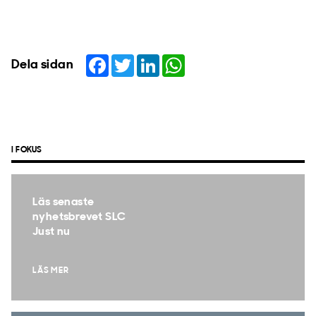
Facebook
Twitter
LinkedIn
WhatsApp
Dela sidan
I FOKUS
Läs senaste
nyhetsbrevet SLC
Just nu
LÄS MER