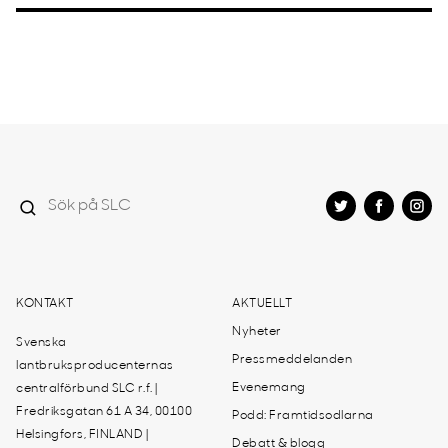
KONTAKT
AKTUELLT
Nyheter
Svenska
Pressmeddelanden
lantbruksproducenternas
Evenemang
centralförbund SLC r.f. |
Fredriksgatan 61 A 34, 00100
Podd: Framtidsodlarna
Helsingfors, FINLAND |
Debatt & blogg