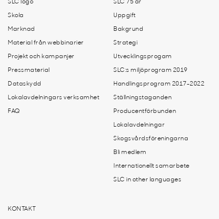
SLC logo
SLC 75 år
Skola
Uppgift
Marknad
Bakgrund
Material från webbinarier
Strategi
Projekt och kampanjer
Utvecklingsprogam
Pressmaterial
SLC:s miljöprogram 2019
Dataskydd
Handlingsprogram 2017-2022
Lokalavdelningars verksamhet
Ställningstaganden
FAQ
Producentförbunden
Lokalavdelningar
Skogsvårdsföreningarna
Bli medlem
Internationellt samarbete
SLC in other languages
KONTAKT