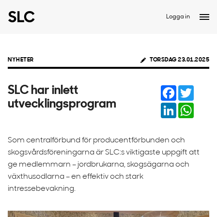
Logga in
NYHETER
TORSDAG 23.01.2025
Facebook
Twitter
SLC har inlett
utvecklingsprogram
LinkedIn
Whats
Som centralförbund för producentförbunden och
skogsvårdsföreningarna är SLC:s viktigaste uppgift att
ge medlemmarn – jordbrukarna, skogsägarna och
växthusodlarna – en effektiv och stark
intressebevakning.