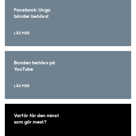
Facebook: Unga
bönder behövs!
LÄS MER
Bonden behövs på
YouTube
LÄS MER
Varför får den minst
som gör mest?