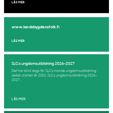
LÄS MER
www.landsbygdensfolk.fi
LÄS MER
SLC:s ungdomsutbildning 2026–2027
Det har blivit dags för SLC:s nionde ungdomsutbildning
sedan starten år 2001. SLC:s ungdomsutbildning 2026–
2027...
LÄS MER