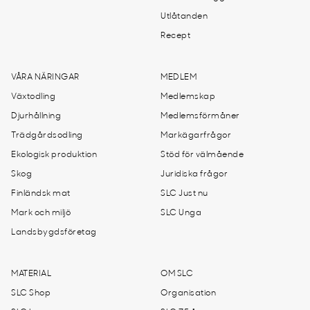
Utlåtanden
Recept
VÅRA NÄRINGAR
MEDLEM
Växtodling
Medlemskap
Djurhållning
Medlemsförmåner
Trädgårdsodling
Markägarfrågor
Ekologisk produktion
Stöd för välmående
Skog
Juridiska frågor
Finländsk mat
SLC Just nu
Mark och miljö
SLC Unga
Landsbygdsföretag
MATERIAL
OM SLC
SLC Shop
Organisation