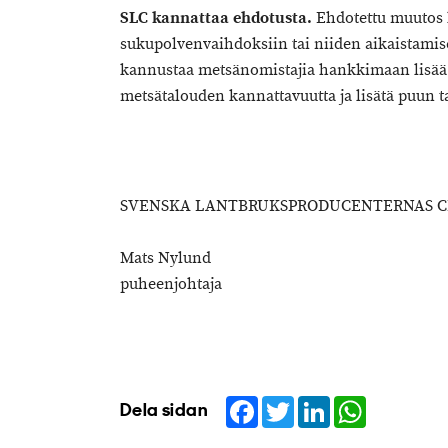
SLC kannattaa ehdotusta.
Ehdotettu muutos l
sukupolvenvaihdoksiin tai niiden aikaistam
kannustaa metsänomistajia hankkimaan lisää
metsätalouden kannattavuutta ja lisätä puun t
SVENSKA LANTBRUKSPRODUCENTERNAS CE
Mats Nylund
puheenjohtaja
Facebook
Twitter
LinkedIn
WhatsApp
Dela sidan