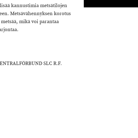
isää kannustimia metsätilojen
iseen. Metsävähennyksen korotus
 metsää, mikä voi parantaa
arjontaa.
NTRALFÖRBUND SLC R.F.