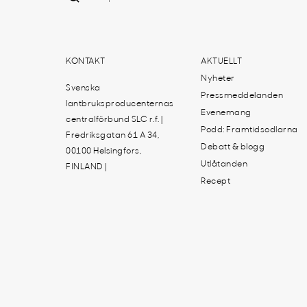
KONTAKT
AKTUELLT
Nyheter
Svenska
Pressmeddelanden
lantbruksproducenternas
Evenemang
centralförbund SLC r.f. |
Podd: Framtidsodlarna
Fredriksgatan 61 A 34,
Debatt & blogg
00100 Helsingfors,
Utlåtanden
FINLAND |
Recept