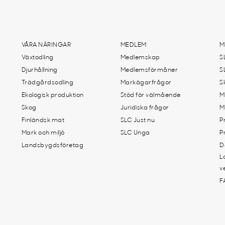
VÅRA NÄRINGAR
MEDLEM
M
Växtodling
Medlemskap
S
Djurhållning
Medlemsförmåner
S
Trädgårdsodling
Markägarfrågor
S
Ekologisk produktion
Stöd för välmående
M
Skog
Juridiska frågor
M
Finländsk mat
SLC Just nu
P
Mark och miljö
SLC Unga
P
Landsbygdsföretag
D
L
v
F