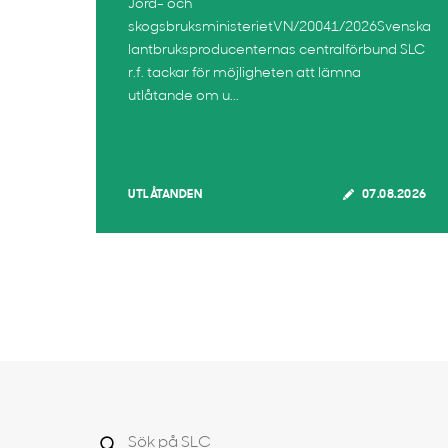
Jord- och
skogsbruksministerietVN/20041/2026Svenska
lantbruksproducenternas centralförbund SLC
r.f. tackar för möjligheten att lämna
utlåtande om u...
UTLÅTANDEN
07.08.2026