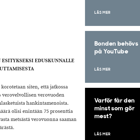
LÄS MER
Bonden behövs
på YouTube
 ESITYKSEKSI EDUSKUNNALLE
MUUTTAMISESTA
LÄS MER
korotetaan siten, että jatkossa
 verovelvollisen verovuoden
Varför får den
nlasketuista hankintamenoista.
minst som gör
ärä olisi enintään 75 prosenttia
mest?
vasta metsästä verovuonna saaman
rästä.
LÄS MER