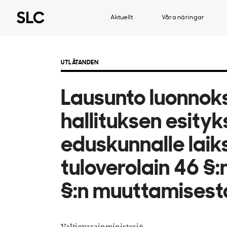
Aktuellt
Våra näringar
UTLÅTANDEN
Lausunto luonnok
hallituksen esityk
eduskunnalle laiks
tuloverolain 46 §:
§:n muuttamisest