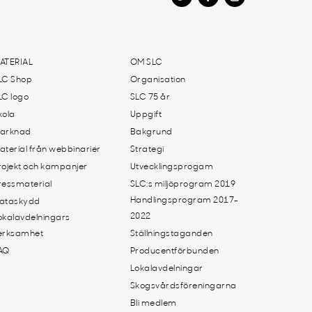
ATERIAL
OM SLC
LC Shop
Organisation
LC logo
SLC 75 år
kola
Uppgift
arknad
Bakgrund
aterial från webbinarier
Strategi
rojekt och kampanjer
Utvecklingsprogam
ressmaterial
SLC:s miljöprogram 2019
Handlingsprogram 2017-
ataskydd
2022
okalavdelningars
erksamhet
Ställningstaganden
AQ
Producentförbunden
Lokalavdelningar
Skogsvårdsföreningarna
Bli medlem