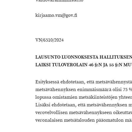
Valtiovarainministeriö
kirjaamo.vm@gov.fi
VN/6510/2024
LAUSUNTO LUONNOKSESTA HALLITUKSEN
LAIKSI TULOVEROLAIN 46 §:N JA 55 §:N 
Esityksessä ehdotetaan, että metsävähennystä 
metsävähennyksen enimmäismäärä olisi 75 %
lopussa omistamien metsäkiinteistöjen yhtee
Lisäksi ehdotetaan, että metsävähennyksen mä
verovelvollisen metsävähennykseen oikeutta
veronalaisen metsätalouden pääomatulon mää