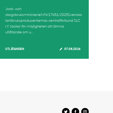
Jord- och
skogsbruksministerietVN/17651/2025Svenska
lantbruksproducenternas centralförbund SLC
r.f. tackar för möjligheten att lämna
utlåtande om u...
UTLÅTANDEN
07.08.2026