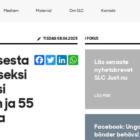
Medlem
Material
Om SLC
Kontakt
TISDAG 08.04.2025
I FOKUS
Facebook
Twitter
LinkedIn
WhatsApp
sesta
Läs senaste
nyhetsbrevet
seksi
SLC Just nu
i
LÄS MER
n ja 55
a
Facebook: Ung
bönder behövs!