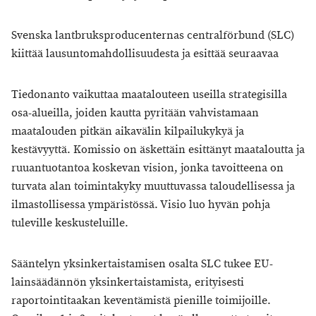
Svenska lantbruksproducenternas centralförbund (SLC)
kiittää lausuntomahdollisuudesta ja esittää seuraavaa
Tiedonanto vaikuttaa maatalouteen useilla strategisilla
osa-alueilla, joiden kautta pyritään vahvistamaan
maatalouden pitkän aikavälin kilpailukykyä ja
kestävyyttä. Komissio on äskettäin esittänyt maataloutta ja
ruuantuotantoa koskevan vision, jonka tavoitteena on
turvata alan toimintakyky muuttuvassa taloudellisessa ja
ilmastollisessa ympäristössä. Visio luo hyvän pohja
tuleville keskusteluille.
Sääntelyn yksinkertaistamisen osalta SLC tukee EU-
lainsäädännön yksinkertaistamista, erityisesti
raportointitaakan keventämistä pienille toimijoille.