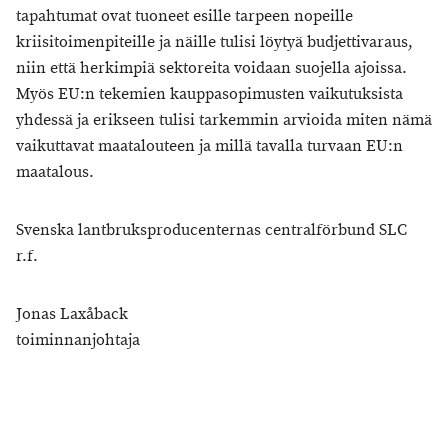
tapahtumat ovat tuoneet esille tarpeen nopeille
kriisitoimenpiteille ja näille tulisi löytyä budjettivaraus,
niin että herkimpiä sektoreita voidaan suojella ajoissa.
Myös EU:n tekemien kauppasopimusten vaikutuksista
yhdessä ja erikseen tulisi tarkemmin arvioida miten nämä
vaikuttavat maatalouteen ja millä tavalla turvaan EU:n
maatalous.
Svenska lantbruksproducenternas centralförbund SLC
r.f.
Jonas Laxåback
toiminnanjohtaja