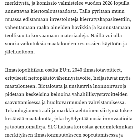
merkitystä, ja komissio valmistelee vuoden 2026 lopulla
annettavaa kiertotaloussäädöstä. Tällä pyritään muun
muassa edistämään investointeja kierrätyskapasiteettiin,
vähentämään raaka-aineiden hävikkiä ja kannustamaan
teollisuutta korvaamaan materiaaleja. Näillä voi olla
suoria vaikutuksia maatalouden resurssien käyttöön ja
jätehuoltoon.
Ilmastopolitiikan osalta EU:n 2040 ilmastotavoitteet,
erityisesti nettopäästövähennystavoite, heijastuvat myös
maatalouteen. Biotaloutta ja uusiutuvia luonnonvaroja
pidetään keskeisinä keinoina vähähiilisyystavoitteiden
saavuttamisessa ja huoltovarmuuden vahvistamisessa.
Teknologianeutraali ja markkinaehtoinen siirtymä tukee
kestävää maataloutta, joka hyödyntää uusia innovaatioita
ja tuotantomalleja. SLC haluaa korostaa genomitekniikan
merkityksen ilmastonmuutokseen sopeutumisessa ja