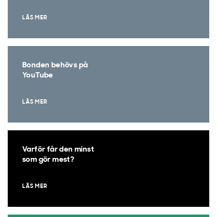
LÄS MER
Bonden behövs på
YouTube
LÄS MER
Varför får den minst
som gör mest?
LÄS MER