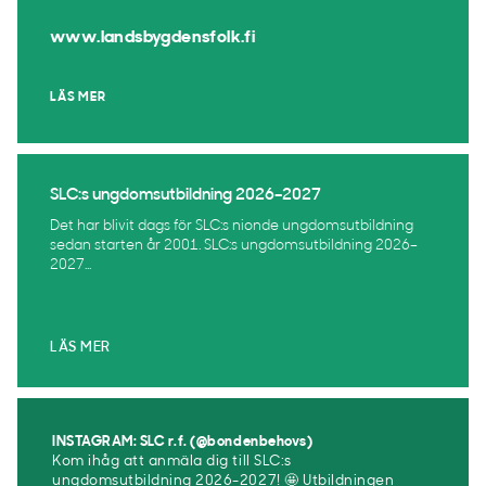
www.landsbygdensfolk.fi
LÄS MER
SLC:s ungdomsutbildning 2026–2027
Det har blivit dags för SLC:s nionde ungdomsutbildning
sedan starten år 2001. SLC:s ungdomsutbildning 2026–
2027...
LÄS MER
INSTAGRAM: SLC r.f. (@bondenbehovs)
Kom ihåg att anmäla dig till SLC:s
ungdomsutbildning 2026-2027! 🤩 Utbildningen