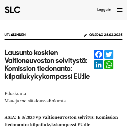
Logga in
UTLÅTANDEN
ONSDAG 26.03.2025
Facebook
Twitter
Lausunto koskien
Valtioneuvoston selvitystä:
LinkedIn
Whats
Komission tiedonanto:
kilpailukykykompassi EU:lle
Eduskunta
Maa- ja metsätalousvaliokunta
ASIA: E 8/2025 vp Valtioneuvoston selvitys: Komission
tiedonanto: kilpailukykykompassi EU:lle