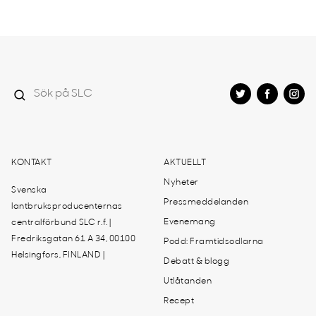
KONTAKT
AKTUELLT
Nyheter
Svenska
Pressmeddelanden
lantbruksproducenternas
Evenemang
centralförbund SLC r.f. |
Fredriksgatan 61 A 34, 00100
Podd: Framtidsodlarna
Helsingfors, FINLAND |
Debatt & blogg
Utlåtanden
Recept