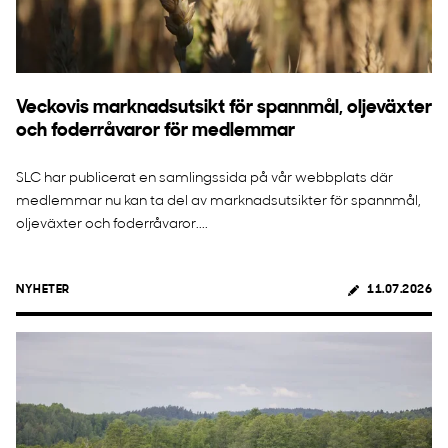
Veckovis marknadsutsikt för spannmål, oljeväxter
och foderråvaror för medlemmar
SLC har publicerat en samlingssida på vår webbplats där
medlemmar nu kan ta del av marknadsutsikter för spannmål,
oljeväxter och foderråvaror....
NYHETER
11.07.2026