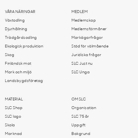
VÅRA NÄRINGAR
MEDLEM
Växtodling
Medlemskap
Djurhållning
Medlemsförmåner
Trädgårdsodling
Markägarfrågor
Ekologisk produktion
Stöd för välmående
Skog
Juridiska frågor
Finländsk mat
SLC Just nu
Mark och miljö
SLC Unga
Landsbygdsföretag
MATERIAL
OM SLC
SLC Shop
Organisation
SLC logo
SLC 75 år
Skola
Uppgift
Marknad
Bakgrund