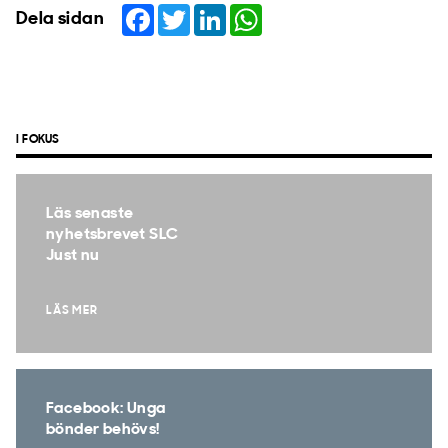
Facebook
Twitter
LinkedIn
WhatsApp
Dela sidan
I FOKUS
Läs senaste
nyhetsbrevet SLC
Just nu
LÄS MER
Facebook: Unga
bönder behövs!