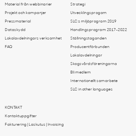
Material från webbinarier
Strategi
Projekt och kampanjer
Utvecklingsprogam
Pressmaterial
SLC:s miljöprogram 2019
Dataskydd
Handlingsprogram 2017-2022
Lokalavdelningars verksamhet
Ställningstaganden
FAQ
Producentförbunden
Lokalavdelningar
Skogsvårdsföreningarna
Bli medlem
Internationellt samarbete
SLC in other languages
KONTAKT
Kontaktuppgifter
Fakturering | Laskutus | Invoicing