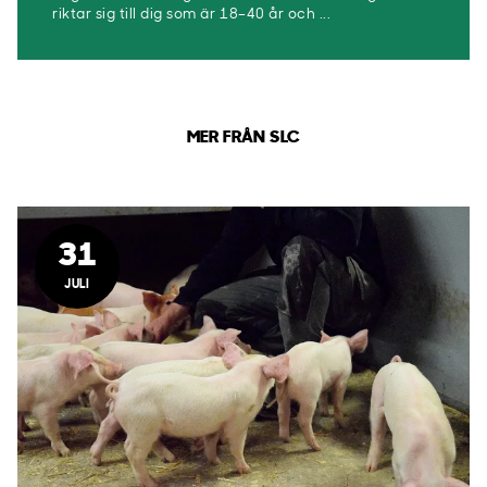
riktar sig till dig som är 18–40 år och ...
MER FRÅN SLC
31
JULI