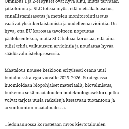
Omnibus 1 ja 2-esitykset ovat hyvä alku, mutta tarvitaan
jatkotoimia ja SLC toteaa myös, että metsäkatoasetus,
ennallistamisasetus ja metsien monitorointiasetus
vaativat yksinkertaistamista ja uudelleenarviointia. On
hyvä, että EU korostaa tavoitteen nopeuttaa
päätöksentekoa, mutta SLC haluaa korostaa, että aina
tulisi tehdä vaikutusten arviointia ja noudattaa hyvää
säädösvalmisteluprosessia.
Maatalous nousee keskiöön erityisesti osana uusi
biotalousstrategia vuosille 2025–2026. Strategiassa
huomioidaan biopohjaiset materiaalit, biovalmistus,
biokemia sekä maatalouden bioteknologiasektori, jotka
voivat tarjota uusia ratkaisuja kestävään tuotantoon ja
arvonluontiin maataloudessa.
Tiedonannossa korostetaan myös kiertotalouden