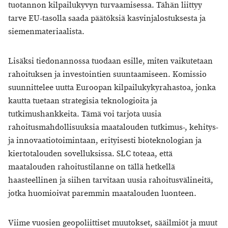
tuotannon kilpailukyvyn turvaamisessa. Tähän liittyy
tarve EU-tasolla saada päätöksiä kasvinjalostuksesta ja
siemenmateriaalista.
Lisäksi tiedonannossa tuodaan esille, miten vaikutetaan
rahoituksen ja investointien suuntaamiseen. Komissio
suunnittelee uutta Euroopan kilpailukykyrahastoa, jonka
kautta tuetaan strategisia teknologioita ja
tutkimushankkeita. Tämä voi tarjota uusia
rahoitusmahdollisuuksia maatalouden tutkimus-, kehitys-
ja innovaatiotoimintaan, erityisesti bioteknologian ja
kiertotalouden sovelluksissa. SLC toteaa, että
maatalouden rahoitustilanne on tällä hetkellä
haasteellinen ja siihen tarvitaan uusia rahoitusvälineitä,
jotka huomioivat paremmin maatalouden luonteen.
Viime vuosien geopoliittiset muutokset, sääilmiöt ja muut