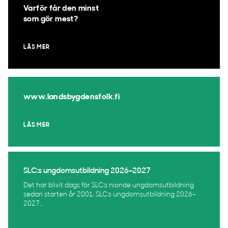
Varför får den minst
som gör mest?
LÄS MER
www.landsbygdensfolk.fi
LÄS MER
SLC:s ungdomsutbildning 2026–2027
Det har blivit dags för SLC:s nionde ungdomsutbildning
sedan starten år 2001. SLC:s ungdomsutbildning 2026–
2027...