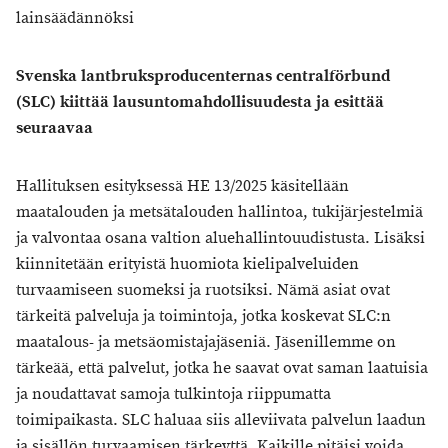
lainsäädännöksi
Svenska lantbruksproducenternas centralförbund
(SLC) kiittää lausuntomahdollisuudesta ja esittää
seuraavaa
Hallituksen esityksessä HE 13/2025 käsitellään
maatalouden ja metsätalouden hallintoa, tukijärjestelmiä
ja valvontaa osana valtion aluehallintouudistusta. Lisäksi
kiinnitetään erityistä huomiota kielipalveluiden
turvaamiseen suomeksi ja ruotsiksi. Nämä asiat ovat
tärkeitä palveluja ja toimintoja, jotka koskevat SLC:n
maatalous- ja metsäomistajajäseniä. Jäsenillemme on
tärkeää, että palvelut, jotka he saavat ovat saman laatuisia
ja noudattavat samoja tulkintoja riippumatta
toimipaikasta. SLC haluaa siis alleviivata palvelun laadun
ja sisällön turvaamisen tärkeyttä. Kaikille pitäisi voida