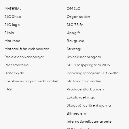
MATERIAL
OM SLC
SLC Shop
Organisation
SLC logo
SLC 75 år
Skola
Uppgift
Marknad
Bakgrund
Material från webbinarier
Strategi
Projekt och kampanjer
Utvecklingsprogam
Pressmaterial
SLC:s miljöprogram 2019
Dataskydd
Handlingsprogram 2017-2022
Lokalavdelningars verksamhet
Ställningstaganden
FAQ
Producentförbunden
Lokalavdelningar
Skogsvårdsföreningarna
Bli medlem
Internationellt samarbete