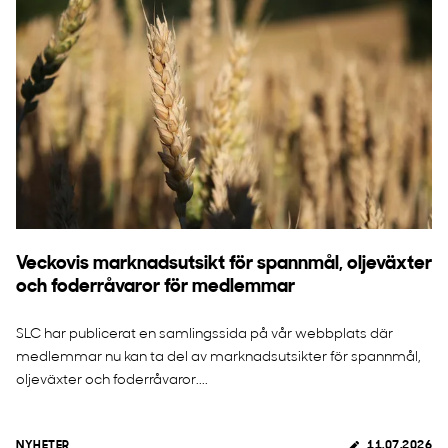
Veckovis marknadsutsikt för spannmål, oljeväxter
och foderråvaror för medlemmar
SLC har publicerat en samlingssida på vår webbplats där
medlemmar nu kan ta del av marknadsutsikter för spannmål,
oljeväxter och foderråvaror....
NYHETER
11.07.2026