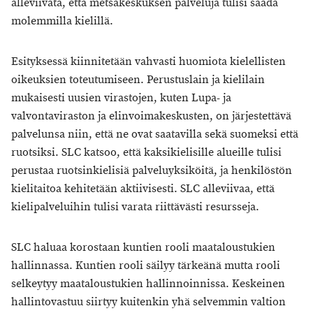
alleviivata, että metsäkeskuksen palveluja tulisi saada
molemmilla kielillä.
Esityksessä kiinnitetään vahvasti huomiota kielellisten
oikeuksien toteutumiseen. Perustuslain ja kielilain
mukaisesti uusien virastojen, kuten Lupa- ja
valvontaviraston ja elinvoimakeskusten, on järjestettävä
palvelunsa niin, että ne ovat saatavilla sekä suomeksi että
ruotsiksi. SLC katsoo, että kaksikielisille alueille tulisi
perustaa ruotsinkielisiä palveluyksiköitä, ja henkilöstön
kielitaitoa kehitetään aktiivisesti. SLC alleviivaa, että
kielipalveluihin tulisi varata riittävästi resursseja.
SLC haluaa korostaan kuntien rooli maataloustukien
hallinnassa. Kuntien rooli säilyy tärkeänä mutta rooli
selkeytyy maataloustukien hallinnoinnissa. Keskeinen
hallintovastuu siirtyy kuitenkin yhä selvemmin valtion