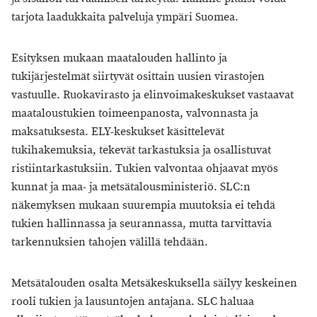
tarjota laadukkaita palveluja ympäri Suomea.
Esityksen mukaan maatalouden hallinto ja
tukijärjestelmät siirtyvät osittain uusien virastojen
vastuulle. Ruokavirasto ja elinvoimakeskukset vastaavat
maataloustukien toimeenpanosta, valvonnasta ja
maksatuksesta. ELY-keskukset käsittelevät
tukihakemuksia, tekevät tarkastuksia ja osallistuvat
ristiintarkastuksiin. Tukien valvontaa ohjaavat myös
kunnat ja maa- ja metsätalousministeriö. SLC:n
näkemyksen mukaan suurempia muutoksia ei tehdä
tukien hallinnassa ja seurannassa, mutta tarvittavia
tarkennuksien tahojen välillä tehdään.
Metsätalouden osalta Metsäkeskuksella säilyy keskeinen
rooli tukien ja lausuntojen antajana. SLC haluaa