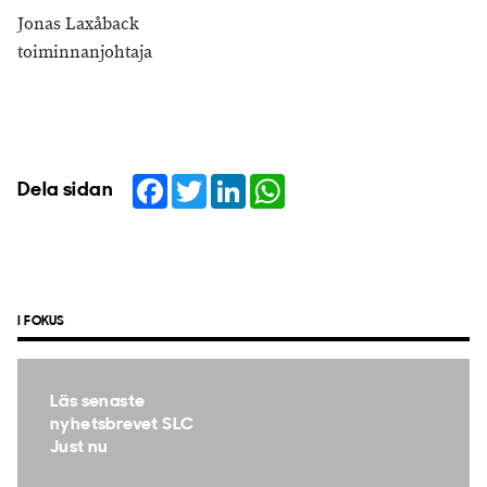
Jonas Laxåback
toiminnanjohtaja
Facebook
Twitter
LinkedIn
WhatsApp
Dela sidan
I FOKUS
Läs senaste
nyhetsbrevet SLC
Just nu