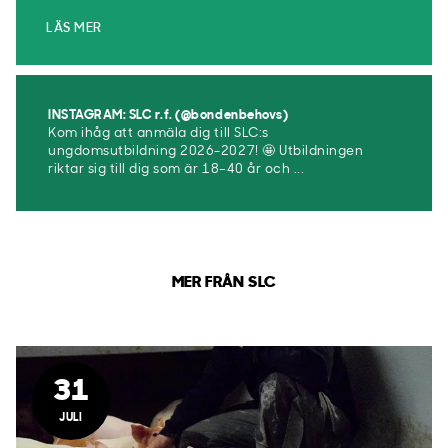
LÄS MER
INSTAGRAM: SLC r.f. (@bondenbehovs)
Kom ihåg att anmäla dig till SLC:s
ungdomsutbildning 2026-2027! 🤩 Utbildningen
riktar sig till dig som är 18–40 år och ...
MER FRÅN SLC
31
JULI