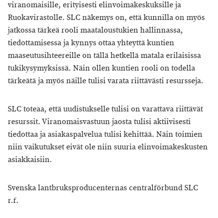
viranomaisille, erityisesti elinvoimakeskuksille ja
Ruokavirastolle. SLC näkemys on, että kunnilla on myös
jatkossa tärkeä rooli maataloustukien hallinnassa,
tiedottamisessa ja kynnys ottaa yhteyttä kuntien
maaseutusihteereille on tällä hetkellä matala erilaisissa
tukikysymyksissä. Näin ollen kuntien rooli on todella
tärkeätä ja myös näille tulisi varata riittävästi resursseja.
SLC toteaa, että uudistukselle tulisi on varattava riittävät
resurssit. Viranomaisvastuun jaosta tulisi aktiivisesti
tiedottaa ja asiakaspalvelua tulisi kehittää. Näin toimien
niin vaikutukset eivät ole niin suuria elinvoimakeskusten
asiakkaisiin.
Svenska lantbruksproducenternas centralförbund SLC
r.f.