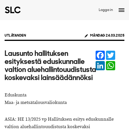
Logga in
UTLÅTANDEN
MÅNDAG 24.03.2025
Facebook
Twitter
Lausunto hallituksen
esityksestä eduskunnalle
LinkedIn
Whats
valtion aluehallintouudistusta
koskevaksi lainsäädännöksi
Eduskunta
Maa- ja metsätalousvaliokunta
ASIA: HE 13/2025 vp Hallituksen esitys eduskunnalle
valtion aluehallintouudistusta koskevaksi