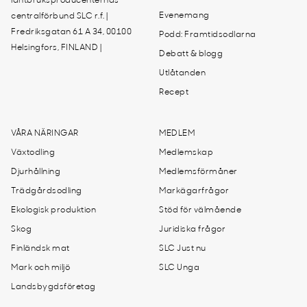
lantbruksproducenternas
Evenemang
centralförbund SLC r.f. |
Fredriksgatan 61 A 34, 00100
Podd: Framtidsodlarna
Helsingfors, FINLAND |
Debatt & blogg
Utlåtanden
Recept
VÅRA NÄRINGAR
MEDLEM
Växtodling
Medlemskap
Djurhållning
Medlemsförmåner
Trädgårdsodling
Markägarfrågor
Ekologisk produktion
Stöd för välmående
Skog
Juridiska frågor
Finländsk mat
SLC Just nu
Mark och miljö
SLC Unga
Landsbygdsföretag