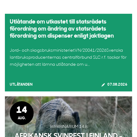
Utlåtande om utkastet till statsrådets
förordning om ändring av statsrådets
förordning om dispenser enligt jaktlagen
Jord- och skogsbruksministerietVN/20041/2026Svenska
lantbruksproducenternas centralförbund SLC r.f. tackar för
möjligheten att lämna utlåtande om u...
UTLÅTANDEN
07.08.2026
14
AUG.