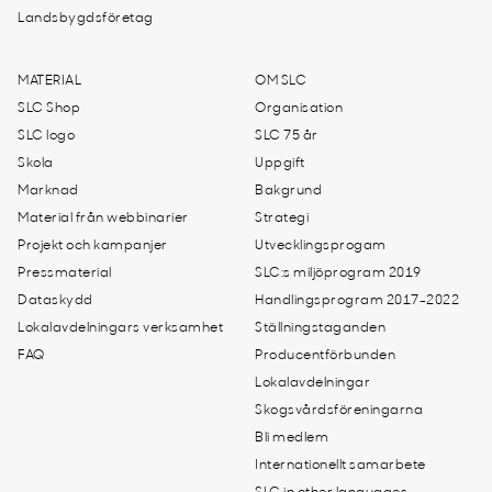
Landsbygdsföretag
MATERIAL
OM SLC
SLC Shop
Organisation
SLC logo
SLC 75 år
Skola
Uppgift
Marknad
Bakgrund
Material från webbinarier
Strategi
Projekt och kampanjer
Utvecklingsprogam
Pressmaterial
SLC:s miljöprogram 2019
Dataskydd
Handlingsprogram 2017-2022
Lokalavdelningars verksamhet
Ställningstaganden
FAQ
Producentförbunden
Lokalavdelningar
Skogsvårdsföreningarna
Bli medlem
Internationellt samarbete