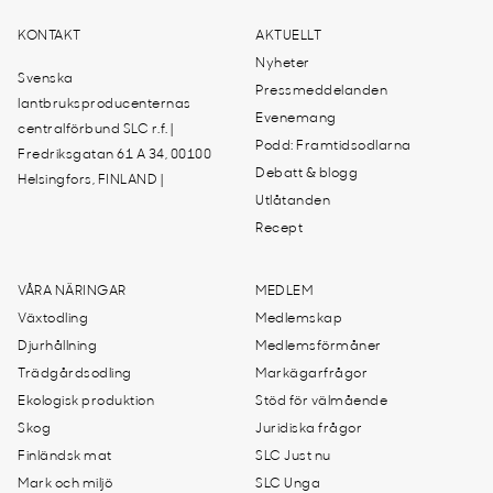
KONTAKT
AKTUELLT
Nyheter
Svenska
Pressmeddelanden
lantbruksproducenternas
Evenemang
centralförbund SLC r.f. |
Podd: Framtidsodlarna
Fredriksgatan 61 A 34, 00100
Debatt & blogg
Helsingfors, FINLAND |
Utlåtanden
Recept
VÅRA NÄRINGAR
MEDLEM
Växtodling
Medlemskap
Djurhållning
Medlemsförmåner
Trädgårdsodling
Markägarfrågor
Ekologisk produktion
Stöd för välmående
Skog
Juridiska frågor
Finländsk mat
SLC Just nu
Mark och miljö
SLC Unga