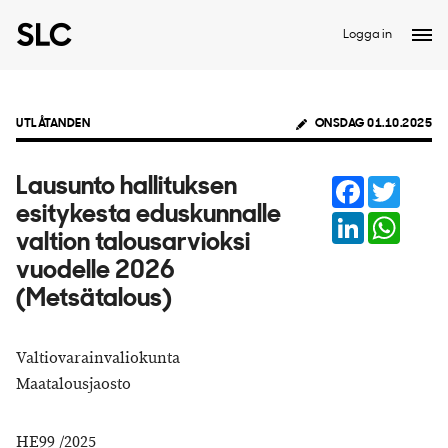
Logga in
UTLÅTANDEN
ONSDAG 01.10.2025
Facebook
Twitter
Lausunto hallituksen
esitykesta eduskunnalle
LinkedIn
Whats
valtion talousarvioksi
vuodelle 2026
(Metsätalous)
Valtiovarainvaliokunta
Maatalousjaosto
HE99 /2025