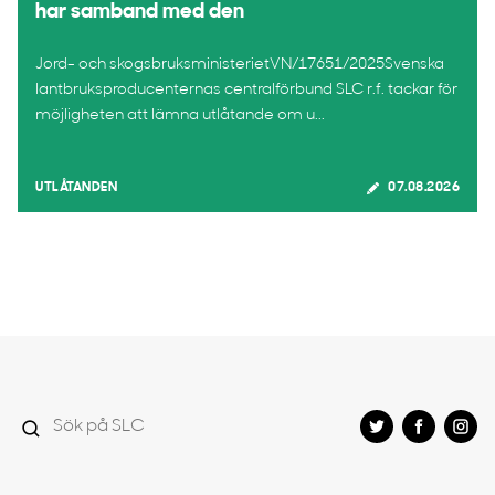
har samband med den
Jord- och skogsbruksministerietVN/17651/2025Svenska
lantbruksproducenternas centralförbund SLC r.f. tackar för
möjligheten att lämna utlåtande om u...
UTLÅTANDEN
07.08.2026