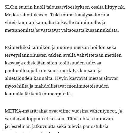
SLC:n suurin huoli talousarvioesityksen osalta liittyy nk.
Metka-rahoitukseen. Tuki toimii katalysaattorina
yhteiskunnan kannalta tärkeälle toiminnalle,ja
metsänomistajat vastaavat valtaosasta kustannuksista.
Esimerkiksi taimikon ja nuoren metsän hoidon sekä
terveyslannoitusten tukien avulla vahvistetaan metsien
kasvuaja edistetään siten teollisuuden tulevaa
puuhuoltoa,jolla on suuri merkitys kansan- ja
aluetalouden kannalta. Hyvin kasvavat metsät sitovat
myös hiiltä ja mahdollistavat monimuotoisuuden
kannalta tärkeitä toimenpiteitä.
METKA-määrärahat ovat viime vuosina vähentyneet, ja
varat ovat loppuneet kesken. Tämä uhkaa toimivan
järjestelmän jatkuvuutta sekä tulevia panostuksia