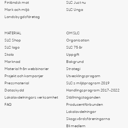
Finländsk mat
SLC Just nu
Mark och miljö
SLC Unga
Landsbygdsföretag
MATERIAL
OM SLC
SLC Shop
Organisation
SLC logo
SLC 75 år
Skola
Uppgift
Marknad
Bakgrund
Material från webbinarier
Strategi
Projekt och kampanjer
Utvecklingsprogam
Pressmaterial
SLC:s miljöprogram 2019
Dataskydd
Handlingsprogram 2017-2022
Lokalavdelningars verksamhet
Ställningstaganden
FAQ
Producentförbunden
Lokalavdelningar
Skogsvårdsföreningarna
Bli medlem