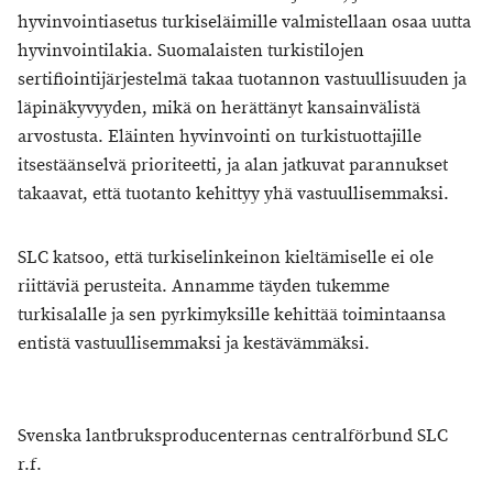
hyvinvointiasetus turkiseläimille valmistellaan osaa uutta
hyvinvointilakia. Suomalaisten turkistilojen
sertifiointijärjestelmä takaa tuotannon vastuullisuuden ja
läpinäkyvyyden, mikä on herättänyt kansainvälistä
arvostusta. Eläinten hyvinvointi on turkistuottajille
itsestäänselvä prioriteetti, ja alan jatkuvat parannukset
takaavat, että tuotanto kehittyy yhä vastuullisemmaksi.
SLC katsoo, että turkiselinkeinon kieltämiselle ei ole
riittäviä perusteita. Annamme täyden tukemme
turkisalalle ja sen pyrkimyksille kehittää toimintaansa
entistä vastuullisemmaksi ja kestävämmäksi.
Svenska lantbruksproducenternas centralförbund SLC
r.f.