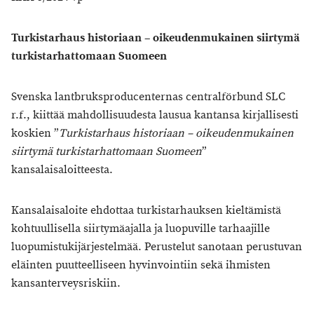
Turkistarhaus historiaan – oikeudenmukainen siirtymä
turkistarhattomaan Suomeen
Svenska lantbruksproducenternas centralförbund SLC
r.f., kiittää mahdollisuudesta lausua kantansa kirjallisesti
koskien ”
T
urkistarhaus historiaan – oikeudenmukainen
siirtymä turkistarhattomaan Suomeen
”
kansalaisaloitteesta.
Kansalaisaloite ehdottaa turkistarhauksen kieltämistä
kohtuullisella siirtymäajalla ja luopuville tarhaajille
luopumistukijärjestelmää. Perustelut sanotaan perustuvan
eläinten puutteelliseen hyvinvointiin sekä ihmisten
kansanterveysriskiin.