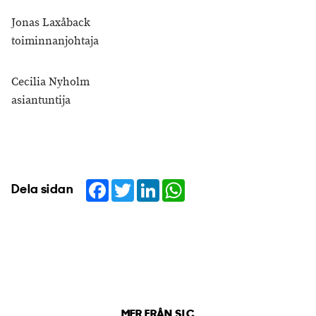
Jonas Laxåback
toiminnanjohtaja
Cecilia Nyholm
asiantuntija
Facebook
Twitter
LinkedIn
WhatsApp
Dela sidan
MER FRÅN SLC