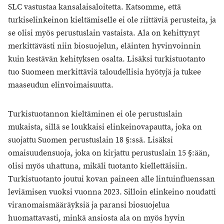
SLC vastustaa kansalaisaloitetta. Katsomme, että
turkiselinkeinon kieltämiselle ei ole riittäviä perusteita, ja
se olisi myös perustuslain vastaista. Ala on kehittynyt
merkittävästi niin biosuojelun, eläinten hyvinvoinnin
kuin kestävän kehityksen osalta. Lisäksi turkistuotanto
tuo Suomeen merkittäviä taloudellisia hyötyjä ja tukee
maaseudun elinvoimaisuutta.
Turkistuotannon kieltäminen ei ole perustuslain
mukaista, sillä se loukkaisi elinkeinovapautta, joka on
suojattu Suomen perustuslain 18 §:ssä. Lisäksi
omaisuudensuoja, joka on kirjattu perustuslain 15 §:ään,
olisi myös uhattuna, mikäli tuotanto kiellettäisiin.
Turkistuotanto joutui kovan paineen alle lintuinfluenssan
leviämisen vuoksi vuonna 2023. Silloin elinkeino noudatti
viranomaismääräyksiä ja paransi biosuojelua
huomattavasti, minkä ansiosta ala on myös hyvin