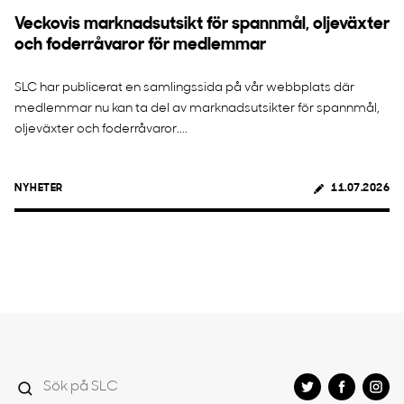
Veckovis marknadsutsikt för spannmål, oljeväxter
och foderråvaror för medlemmar
SLC har publicerat en samlingssida på vår webbplats där
medlemmar nu kan ta del av marknadsutsikter för spannmål,
oljeväxter och foderråvaror....
NYHETER
11.07.2026