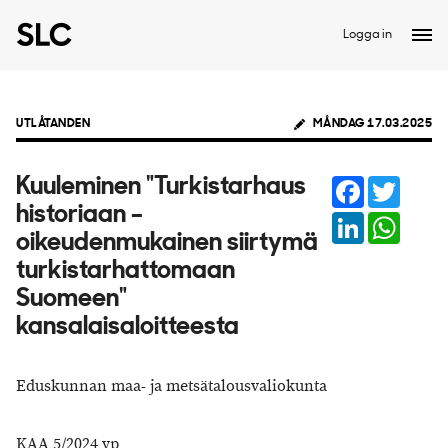
Logga in
UTLÅTANDEN
MÅNDAG 17.03.2025
Facebook
Twitter
Kuuleminen "Turkistarhaus
historiaan –
LinkedIn
Whats
oikeudenmukainen siirtymä
turkistarhattomaan
Suomeen"
kansalaisaloitteesta
Eduskunnan maa- ja metsätalousvaliokunta
KAA 5/2024 vp