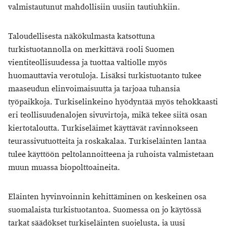
valmistautunut mahdollisiin uusiin tautiuhkiin.
Taloudellisesta näkökulmasta katsottuna
turkistuotannolla on merkittävä rooli Suomen
vientiteollisuudessa ja tuottaa valtiolle myös
huomauttavia verotuloja. Lisäksi turkistuotanto tukee
maaseudun elinvoimaisuutta ja tarjoaa tuhansia
työpaikkoja. Turkiselinkeino hyödyntää myös tehokkaasti
eri teollisuudenalojen sivuvirtoja, mikä tekee siitä osan
kiertotaloutta. Turkiseläimet käyttävät ravinnokseen
teurassivutuotteita ja roskakalaa. Turkiseläinten lantaa
tulee käyttöön peltolannoitteena ja ruhoista valmistetaan
muun muassa biopolttoaineita.
Eläinten hyvinvoinnin kehittäminen on keskeinen osa
suomalaista turkistuotantoa. Suomessa on jo käytössä
tarkat säädökset turkiseläinten suojelusta, ja uusi