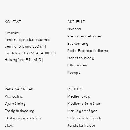
KONTAKT
AKTUELLT
Nyheter
Svenska
Pressmeddelanden
lantbruksproducenternas
Evenemang
centralförbund SLC r.f. |
Podd: Framtidsodlarna
Fredriksgatan 61 A 34, 00100
Debatt & blogg
Helsingfors, FINLAND |
Utlåtanden
Recept
VÅRA NÄRINGAR
MEDLEM
Växtodling
Medlemskap
Djurhållning
Medlemsförmåner
Trädgårdsodling
Markägarfrågor
Ekologisk produktion
Stöd för välmående
Skog
Juridiska frågor