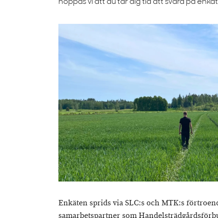
hoppas vi att du tar dig tid att svara på enkä
Enkäten sprids via SLC:s och MTK:s förtroen
samarbetspartner som Handelsträdgårdsförbu