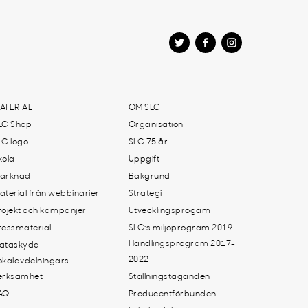
ATERIAL
OM SLC
LC Shop
Organisation
LC logo
SLC 75 år
kola
Uppgift
arknad
Bakgrund
aterial från webbinarier
Strategi
rojekt och kampanjer
Utvecklingsprogam
ressmaterial
SLC:s miljöprogram 2019
Handlingsprogram 2017-
ataskydd
2022
okalavdelningars
erksamhet
Ställningstaganden
AQ
Producentförbunden