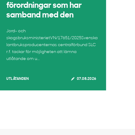
förordningar som har
samband med den
Jord- och
skogsbruksministerietVN/17651/2025Svenska
lantbruksproducenternas centralförbund SLC
r.f. tackar för möjligheten att lämna
utlåtande om u...
UTLÅTANDEN
07.08.2026