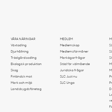
VÅRA NÄRINGAR
MEDLEM
M
Växtodling
Medlemskap
S
Djurhållning
Medlemsförmåner
S
Trädgårdsodling
Markägarfrågor
S
Ekologisk produktion
Stöd för välmående
M
Skog
Juridiska frågor
M
Finländsk mat
SLC Just nu
P
Mark och miljö
SLC Unga
P
Landsbygdsföretag
D
L
v
F