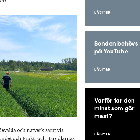
ten.
LÄS MER
Bonden behövs
på YouTube
LÄS MER
Varför får den
minst som gör
mest?
devalda och nätverk samt via
LÄS MER
ndet och Frukt- och Bärodlarnas