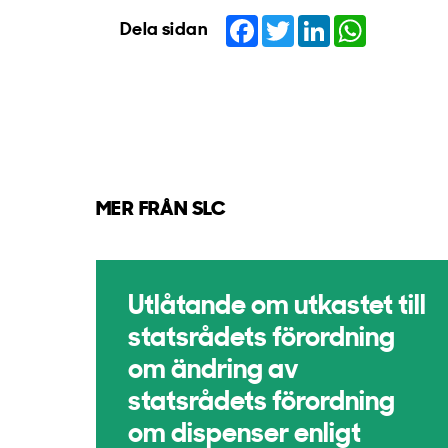
Facebook
Twitter
LinkedIn
WhatsApp
Dela sidan
MER FRÅN SLC
Utlåtande om utkastet till
statsrådets förordning
om ändring av
statsrådets förordning
om dispenser enligt