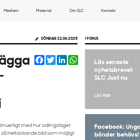
Medlem
Material
Om SLC
Kontakt
SÖNDAG 22.06.2025
I FOKUS
Facebook
Twitter
LinkedIn
WhatsApp
tlägga
Läs senaste
nyhetsbrevet
–
SLC Just nu
LÄS MER
i
inuerligt med hur odlingsläget
Facebook: Ung
 en så heltäckande bild som möjligt
bönder behövs!