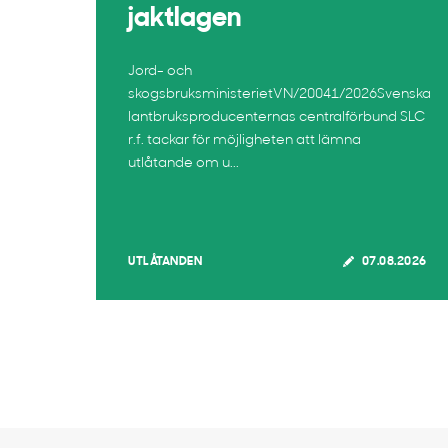
jaktlagen
Jord- och
skogsbruksministerietVN/20041/2026Svenska
lantbruksproducenternas centralförbund SLC
r.f. tackar för möjligheten att lämna
utlåtande om u...
UTLÅTANDEN
07.08.2026