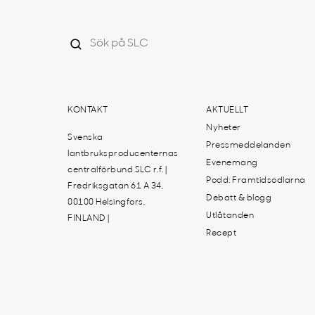
KONTAKT
AKTUELLT
Nyheter
Svenska
Pressmeddelanden
lantbruksproducenternas
Evenemang
centralförbund SLC r.f. |
Podd: Framtidsodlarna
Fredriksgatan 61 A 34,
Debatt & blogg
00100 Helsingfors,
Utlåtanden
FINLAND |
Recept