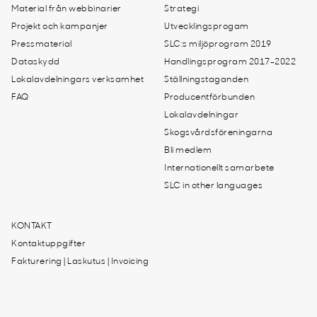
Material från webbinarier
Strategi
Projekt och kampanjer
Utvecklingsprogam
Pressmaterial
SLC:s miljöprogram 2019
Dataskydd
Handlingsprogram 2017-2022
Lokalavdelningars verksamhet
Ställningstaganden
FAQ
Producentförbunden
Lokalavdelningar
Skogsvårdsföreningarna
Bli medlem
Internationellt samarbete
SLC in other languages
KONTAKT
Kontaktuppgifter
Fakturering | Laskutus | Invoicing