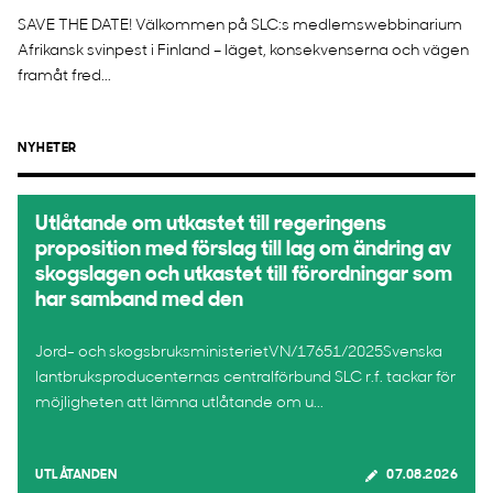
SAVE THE DATE! Välkommen på SLC:s medlemswebbinarium
Afrikansk svinpest i Finland – läget, konsekvenserna och vägen
framåt fred...
NYHETER
Utlåtande om utkastet till regeringens
proposition med förslag till lag om ändring av
skogslagen och utkastet till förordningar som
har samband med den
Jord- och skogsbruksministerietVN/17651/2025Svenska
lantbruksproducenternas centralförbund SLC r.f. tackar för
möjligheten att lämna utlåtande om u...
UTLÅTANDEN
07.08.2026