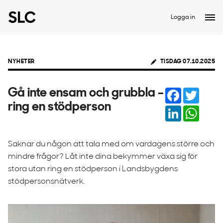
Logga in
NYHETER
TISDAG 07.10.2025
Facebook
Twitter
Gå inte ensam och grubbla –
ring en stödperson
LinkedIn
Whats
Saknar du någon att tala med om vardagens större och
mindre frågor? Låt inte dina bekymmer växa sig för
stora utan ring en stödperson i Landsbygdens
stödpersonsnätverk.