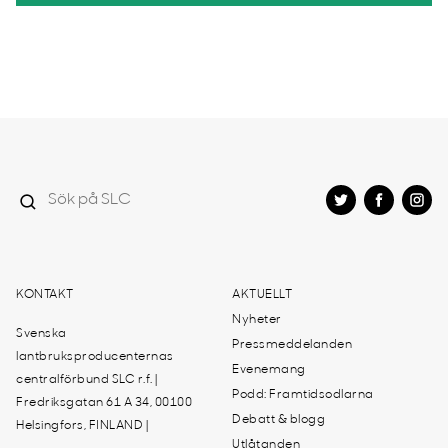
KONTAKT
AKTUELLT
Nyheter
Svenska
Pressmeddelanden
lantbruksproducenternas
Evenemang
centralförbund SLC r.f. |
Podd: Framtidsodlarna
Fredriksgatan 61 A 34, 00100
Debatt & blogg
Helsingfors, FINLAND |
Utlåtanden