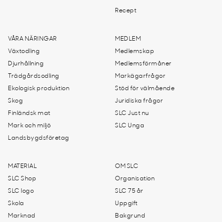
Recept
VÅRA NÄRINGAR
MEDLEM
Växtodling
Medlemskap
Djurhållning
Medlemsförmåner
Trädgårdsodling
Markägarfrågor
Ekologisk produktion
Stöd för välmående
Skog
Juridiska frågor
Finländsk mat
SLC Just nu
Mark och miljö
SLC Unga
Landsbygdsföretag
MATERIAL
OM SLC
SLC Shop
Organisation
SLC logo
SLC 75 år
Skola
Uppgift
Marknad
Bakgrund