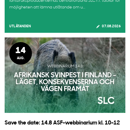
lantbruksproducenternas centralförbund SLC r.f. tackar för
möjligheten att lämna utlåtande om u...
UTLÅTANDEN
07.08.2026
14
AUG.
Save the date: 14.8 ASF-webbinarium kl. 10-12