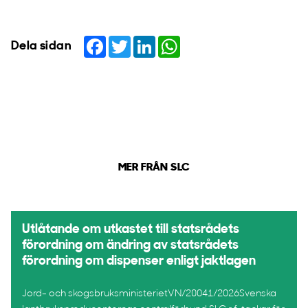
Facebook
Twitter
LinkedIn
WhatsApp
Dela sidan
MER FRÅN SLC
Utlåtande om utkastet till statsrådets
förordning om ändring av statsrådets
förordning om dispenser enligt jaktlagen
Jord- och skogsbruksministerietVN/20041/2026Svenska