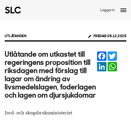
Logga in
UTLÅTANDEN
FREDAG 05.12.2025
Facebook
Twitter
Utlåtande om utkastet till
regeringens proposition till
LinkedIn
Whats
riksdagen med förslag till
lagar om ändring av
livsmedelslagen, foderlagen
och lagen om djursjukdomar
Jord- och skogsbruksministeriet