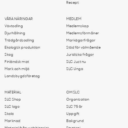
Recept
VÅRA NÄRINGAR
MEDLEM
Växtodling
Medlemskap
Djurhållning
Medlemsförmåner
Trädgårdsodling
Markägarfrågor
Ekologisk produktion
Stöd för välmående
Skog
Juridiska frågor
Finländsk mat
SLC Just nu
Mark och miljö
SLC Unga
Landsbygdsföretag
MATERIAL
OM SLC
SLC Shop
Organisation
SLC logo
SLC 75 år
Skola
Uppgift
Marknad
Bakgrund