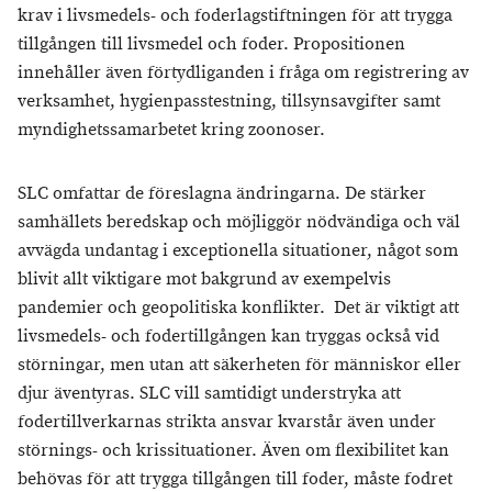
krav i livsmedels- och foderlagstiftningen för att trygga
tillgången till livsmedel och foder. Propositionen
innehåller även förtydliganden i fråga om registrering av
verksamhet, hygienpasstestning, tillsynsavgifter samt
myndighetssamarbetet kring zoonoser.
SLC omfattar de föreslagna ändringarna. De stärker
samhällets beredskap och möjliggör nödvändiga och väl
avvägda undantag i exceptionella situationer, något som
blivit allt viktigare mot bakgrund av exempelvis
pandemier och geopolitiska konflikter.
Det är viktigt att
livsmedels- och fodertillgången kan tryggas också vid
störningar, men utan att säkerheten för människor eller
djur äventyras. SLC vill samtidigt understryka att
fodertillverkarnas strikta ansvar kvarstår även under
störnings- och krissituationer. Även om flexibilitet kan
behövas för att trygga tillgången till foder, måste fodret