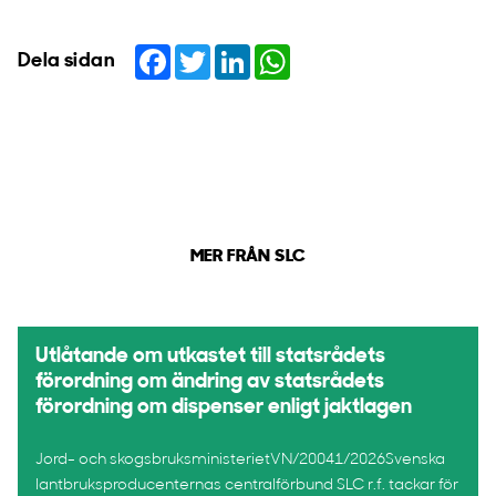
Facebook
Twitter
LinkedIn
WhatsApp
Dela sidan
MER FRÅN SLC
Utlåtande om utkastet till statsrådets
förordning om ändring av statsrådets
förordning om dispenser enligt jaktlagen
Jord- och skogsbruksministerietVN/20041/2026Svenska
lantbruksproducenternas centralförbund SLC r.f. tackar för