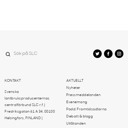
KONTAKT
AKTUELLT
Nyheter
Svenska
Pressmeddelanden
lantbruksproducenternas
Evenemang
centralförbund SLC r.f. |
Podd: Framtidsodlarna
Fredriksgatan 61 A 34, 00100
Debatt & blogg
Helsingfors, FINLAND |
Utlåtanden