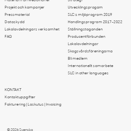
Material från webbinarier
Strategi
Projekt och kampanjer
Utvecklingsprogam
Pressmaterial
SLC:s miljöprogram 2019
Dataskydd
Handlingsprogram 2017-2022
Lokalavdelningars verksamhet
Ställningstaganden
FAQ
Producentförbunden
Lokalavdelningar
Skogsvårdsföreningarna
Bli medlem
Internationellt samarbete
SLC in other languages
KONTAKT
Kontaktuppgifter
Fakturering | Laskutus | Invoicing
© 2026 Svenska