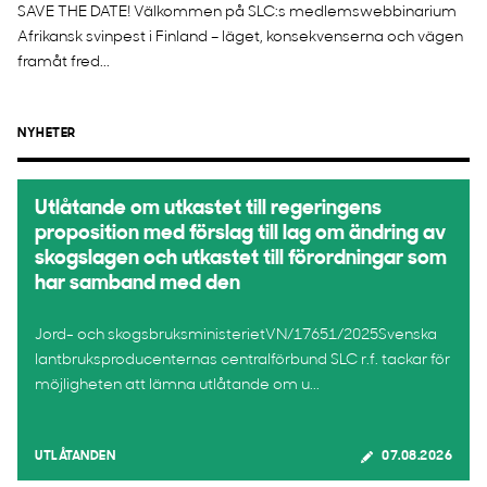
SAVE THE DATE! Välkommen på SLC:s medlemswebbinarium
Afrikansk svinpest i Finland – läget, konsekvenserna och vägen
framåt fred...
NYHETER
Utlåtande om utkastet till regeringens
proposition med förslag till lag om ändring av
skogslagen och utkastet till förordningar som
har samband med den
Jord- och skogsbruksministerietVN/17651/2025Svenska
lantbruksproducenternas centralförbund SLC r.f. tackar för
möjligheten att lämna utlåtande om u...
UTLÅTANDEN
07.08.2026