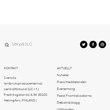
KONTAKT
AKTUELLT
Nyheter
Svenska
Pressmeddelanden
lantbruksproducenternas
Evenemang
centralförbund SLC r.f. |
Fredriksgatan 61 A 34, 00100
Podd: Framtidsodlarna
Helsingfors, FINLAND |
Debatt & blogg
Utlåtanden