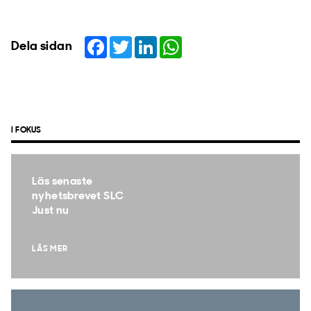
Facebook
Twitter
LinkedIn
WhatsApp
Dela sidan
I FOKUS
Läs senaste
nyhetsbrevet SLC
Just nu
LÄS MER