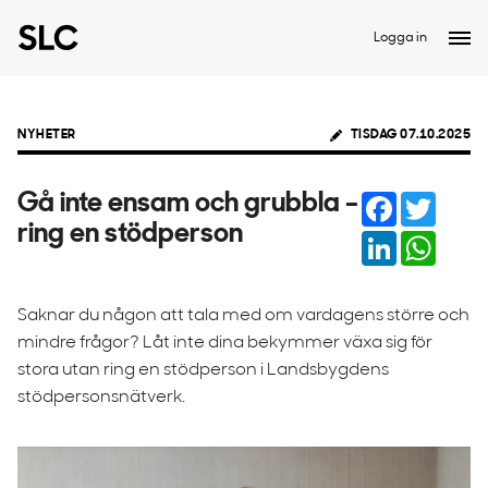
Logga in
NYHETER
TISDAG 07.10.2025
Facebook
Twitter
Gå inte ensam och grubbla –
ring en stödperson
LinkedIn
Whats
Saknar du någon att tala med om vardagens större och
mindre frågor? Låt inte dina bekymmer växa sig för
stora utan ring en stödperson i Landsbygdens
stödpersonsnätverk.