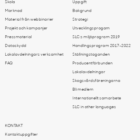
Skola
Uppgift
Marknad
Bakgrund
Material från webbinarier
Strategi
Projekt och kampanjer
Utvecklingsprogam
Pressmaterial
SLC:s miljöprogram 2019
Dataskydd
Handlingsprogram 2017-2022
Lokalavdelningars verksamhet
Ställningstaganden
FAQ
Producentförbunden
Lokalavdelningar
Skogsvårdsföreningarna
Bli medlem
Internationellt samarbete
SLC in other languages
KONTAKT
Kontaktuppgifter