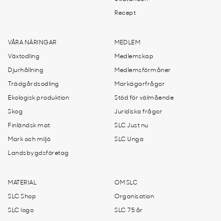
Recept
VÅRA NÄRINGAR
MEDLEM
Växtodling
Medlemskap
Djurhållning
Medlemsförmåner
Trädgårdsodling
Markägarfrågor
Ekologisk produktion
Stöd för välmående
Skog
Juridiska frågor
Finländsk mat
SLC Just nu
Mark och miljö
SLC Unga
Landsbygdsföretag
MATERIAL
OM SLC
SLC Shop
Organisation
SLC logo
SLC 75 år