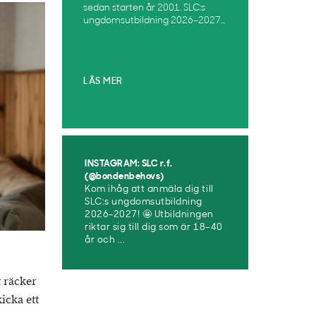
sedan starten år 2001. SLC:s
ungdomsutbildning 2026–2027...
LÄS MER
INSTAGRAM: SLC r.f.
(@bondenbehovs)
Kom ihåg att anmäla dig till
SLC:s ungdomsutbildning
2026-2027! 🤩 Utbildningen
riktar sig till dig som är 18–40
år och ...
t räcker
kicka ett