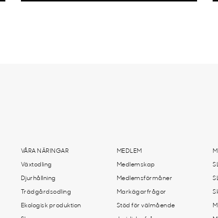
VÅRA NÄRINGAR
MEDLEM
M
Växtodling
Medlemskap
S
Djurhållning
Medlemsförmåner
S
Trädgårdsodling
Markägarfrågor
S
Ekologisk produktion
Stöd för välmående
M