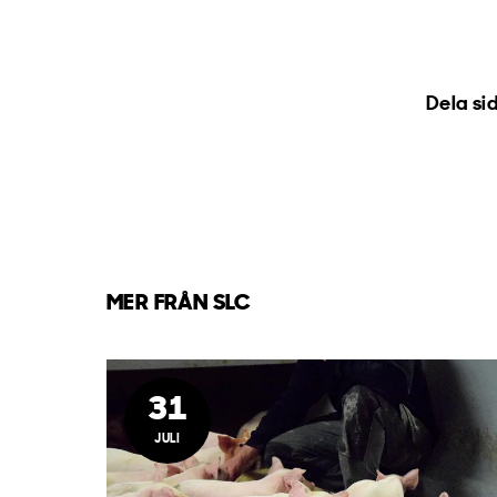
Dela si
MER FRÅN SLC
31
JULI