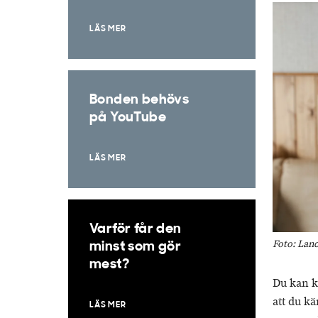
LÄS MER
Bonden behövs
på YouTube
LÄS MER
Varför får den
Foto: Lan
minst som gör
mest?
Du kan k
att du kä
LÄS MER