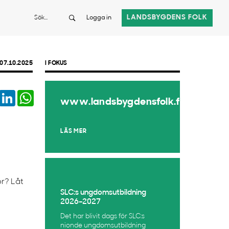
Sök
LANDSBYGDENS FOLK
Logga in
07.10.2025
I FOKUS
book
Twitter
LinkedIn
WhatsApp
www.landsbygdensfolk.fi
LÄS MER
r? Låt
SLC:s ungdomsutbildning
2026–2027
Det har blivit dags för SLC:s
nionde ungdomsutbildning