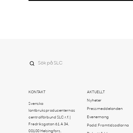
KONTAKT
AKTUELLT
Nyheter
Svenska
Pressmeddelanden
lantbruksproducenternas
Evenemang
centralförbund SLC r.f. |
Fredriksgatan 61 A 34,
Podd: Framtidsodlarna
00100 Helsingfors,