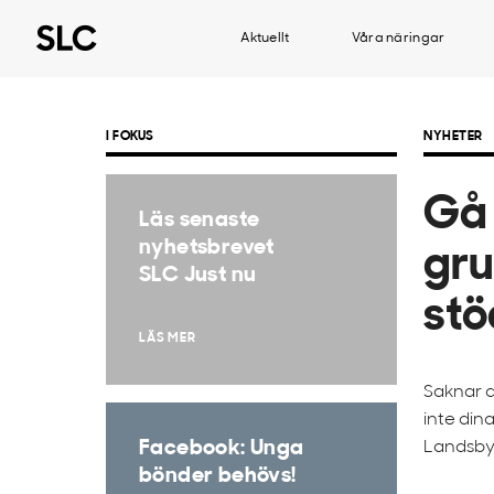
Aktuellt
Våra näringar
I FOKUS
NYHETER
Gå 
Läs senaste
nyhetsbrevet
gru
SLC Just nu
stö
LÄS MER
Saknar d
inte din
Facebook: Unga
Landsby
bönder behövs!