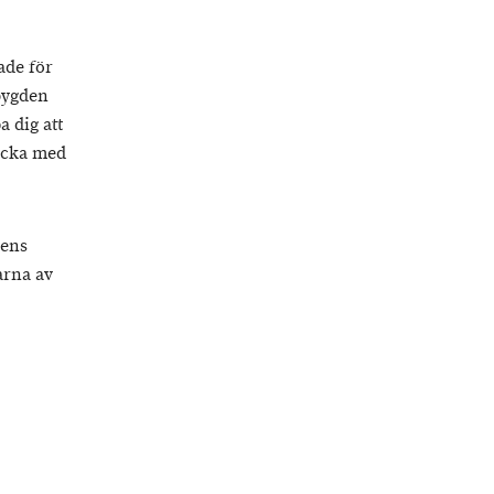
ade för
sbygden
a dig att
räcka med
dens
arna av