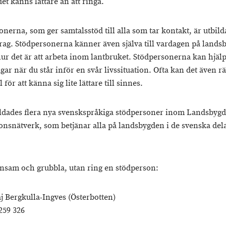
t känns lättare än att ringa.
nerna, som ger samtalsstöd till alla som tar kontakt, är utbild
drag. Stödpersonerna känner även själva till vardagen på land
hur det är att arbeta inom lantbruket. Stödpersonerna kan hjälp
gar när du står inför en svår livssituation. Ofta kan det även 
l för att känna sig lite lättare till sinnes.
bildades flera nya svenskspråkiga stödpersoner inom Landsbyg
onsnätverk, som betjänar alla på landsbygden i de svenska del
ensam och grubbla, utan ring en stödperson:
 Bergkulla-Ingves (Österbotten)
259 326