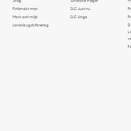
Skog
Juridiska frågor
M
Finländsk mat
SLC Just nu
P
Mark och miljö
SLC Unga
P
Landsbygdsföretag
D
L
v
F