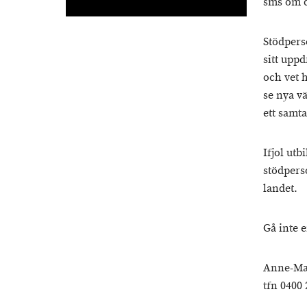
sms om de
Stödperso
sitt upp
och vet 
se nya vä
ett samta
Ifjol ut
stödpers
landet.
Gå inte 
Anne-Maj
tfn 0400 