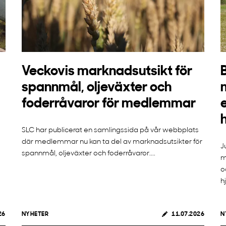
Veckovis marknadsutsikt för
spannmål, oljeväxter och
foderråvaror för medlemmar
SLC har publicerat en samlingssida på vår webbplats
där medlemmar nu kan ta del av marknadsutsikter för
J
spannmål, oljeväxter och foderråvaror....
m
o
h
26
NYHETER
11.07.2026
N