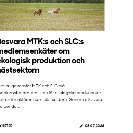
Besvara MTK:s och SLC:s
medlemsenkäter om
ekologisk produktion och
hästsektorn
ust nu genomför MTK och SLC två
edlemsbarometrar – en för ekologiska producenter
ch en för aktörer inom hästsektorn. Genom att svara
jälper du ...
YHETER
08.07.2026