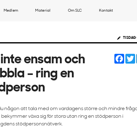
Medlem
Material
Om SLC
Kontakt
TISDAG 
Face
inte ensam och
bbla – ring en
dperson
u någon att tala med om vardagens större och mindre frågo
a bekymmer växa sig för stora utan ring en stödperson i
gdens stödpersonsnätverk.