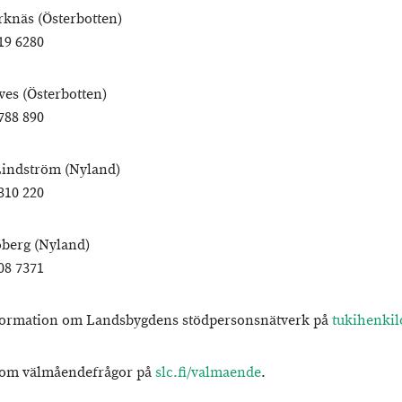
rknäs (Österbotten)
19 6280
ves (Österbotten)
788 890
indström (Nyland)
310 220
oberg (Nyland)
08 7371
formation om Landsbygdens stödpersonsnätverk på
tukihenkilo
 om välmåendefrågor på
slc.fi/valmaende
.