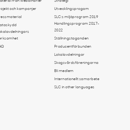
aterial från webbinarier
Strategi
rojekt och kampanjer
Utvecklingsprogam
ressmaterial
SLC:s miljöprogram 2019
Handlingsprogram 2017-
ataskydd
2022
okalavdelningars
erksamhet
Ställningstaganden
AQ
Producentförbunden
Lokalavdelningar
Skogsvårdsföreningarna
Bli medlem
Internationellt samarbete
SLC in other languages