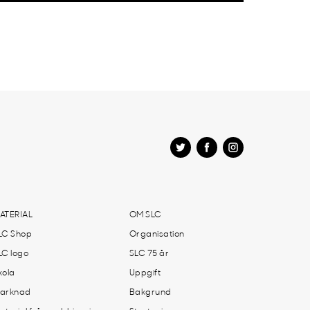
ATERIAL
OM SLC
LC Shop
Organisation
LC logo
SLC 75 år
kola
Uppgift
arknad
Bakgrund