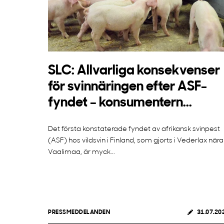
SLC: Allvarliga konsekvenser
för svinnäringen efter ASF-
fyndet – konsumentern...
Det första konstaterade fyndet av afrikansk svinpest
(ASF) hos vildsvin i Finland, som gjorts i Vederlax nära
Vaalimaa, är myck...
PRESSMEDDELANDEN
31.07.20