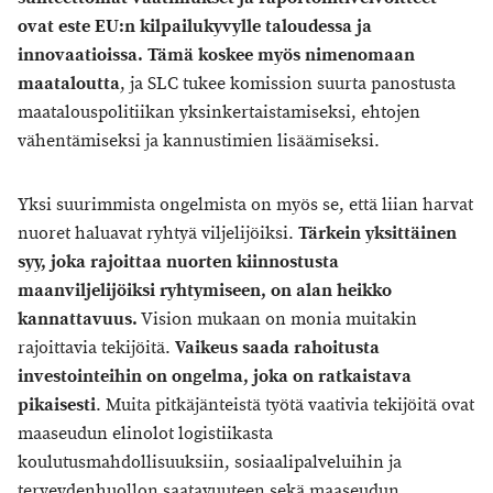
ovat este EU:n kilpailukyvylle taloudessa ja
innovaatioissa. Tämä koskee myös nimenomaan
maataloutta
, ja SLC tukee komission suurta panostusta
maatalouspolitiikan yksinkertaistamiseksi, ehtojen
vähentämiseksi ja kannustimien lisäämiseksi.
Yksi suurimmista ongelmista on myös se, että liian harvat
nuoret haluavat ryhtyä viljelijöiksi.
Tärkein yksittäinen
syy, joka rajoittaa nuorten kiinnostusta
maanviljelijöiksi ryhtymiseen, on alan heikko
kannattavuus.
Vision mukaan on monia muitakin
rajoittavia tekijöitä.
Vaikeus saada rahoitusta
investointeihin on ongelma, joka on ratkaistava
pikaisesti
. Muita pitkäjänteistä työtä vaativia tekijöitä ovat
maaseudun elinolot logistiikasta
koulutusmahdollisuuksiin, sosiaalipalveluihin ja
terveydenhuollon saatavuuteen sekä maaseudun