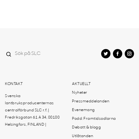
KONTAKT
AKTUELLT
Nyheter
Svenska
Pressmeddelanden
lantbruksproducenternas
Evenemang
centralförbund SLC r.f. |
Fredriksgatan 61 A 34, 00100
Podd: Framtidsodlarna
Helsingfors, FINLAND |
Debatt & blogg
Utlåtanden