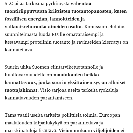
SLC pitää tärkeänä pyrkimystä
vähentää
tuontiriippuvuutta kriittisten tuotantopanosten, kuten
fossiilisen energian, lannoitteiden ja
valkuaisrehuraaka-aineiden osalta
. Komission ehdotus
suunnitelmasta luoda EU:lle omavaraisempi ja
kestävämpi proteiinin tuotanto ja ravinteiden kierrätys on
kannatettava.
Suurin uhka Suomen elintarviketuotannolle ja
huoltovarmuudelle on
maatalouden heikko
kannattavuus, jonka suurin yksittäinen syy on alhaiset
tuottajahinnat
. Visio tarjoaa useita tärkeitä työkaluja
kannattavuuden parantamiseen.
Tämä vaatii useita tärkeitä poliittisia toimia. Euroopan
maatalouden kilpailukykyä on parannettava ja
markkinatuloja lisättävä.
Vision mukaan viljelijöiden ei