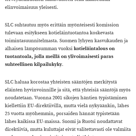
elinvoimaisuus yleisesti.
SLC suhtautuu myös erittäin myönteisesti komission
tulevaan esitykseen kotieläintuotantoa koskevasta
toimintasuunnitelmasta. Suomen lyhyen kasvukauden ja
alhaisen lämpösumman vuoksi
kotieläintalous on
tuotantoala, jolla meillä on ylivoimaisesti paras
suhteellinen kilpailukyky
.
SLC haluaa korostaa yhteisten sääntöjen merkitystä
eläinten hyvinvoinnille ja sitä, että yhteisiä sääntöjä myös
noudatetaan. Vuonna 2001 sikojen häntien typistäminen
kiellettiin EU-direktiivillä, mutta vielä nykyäänkin, lähes
25 vuotta myöhemmin, porsaiden hännät typistetään
lähes kaikissa EU-maissa. Suomi ja Ruotsi noudattavat
direktiiviä, mutta kuluttajat eivät valitettavasti ole valmiita