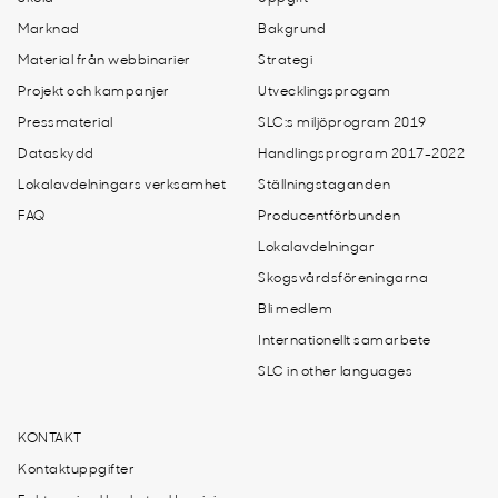
Marknad
Bakgrund
Material från webbinarier
Strategi
Projekt och kampanjer
Utvecklingsprogam
Pressmaterial
SLC:s miljöprogram 2019
Dataskydd
Handlingsprogram 2017-2022
Lokalavdelningars verksamhet
Ställningstaganden
FAQ
Producentförbunden
Lokalavdelningar
Skogsvårdsföreningarna
Bli medlem
Internationellt samarbete
SLC in other languages
KONTAKT
Kontaktuppgifter