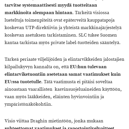
tarvitse systemaattisesti myydä tuotteitaan
markkinoita alempaan hintaan
. Tärkeitä visiossa
lueteltuja toimenpiteitä ovat epäterveitä kauppatapoja
koskevan UTP-direktiivin ja yhteistä markkinajärjestelyä
koskevan asetuksen tarkistaminen. SLC tukee Suomen
kantaa tarkistaa myös private label-tuotteiden sääntelyä.
Tärkeä periaate viljelijöiden ja elintarvikkeiden jalostajien
kilpailukyvyn kannalta on, että
EU:hun tulevaan
elintarviketuontiin asetetaan samat vaatimukset kuin
EU:ssa tuotetulle
. Tätä vaatimusta ei pitäisi soveltaa
ainoastaan vaarallisten ​ kasvinsuojeluaineiden käyttöön,
vaan myös lääkkeiden, eläinten hyvinvointiin ja
ympäristönäkökohtiin.
Visio viittaa Draghin mietintöön, jonka mukaan
suhteettomat vaatimukset ja raportointivelvoitteet