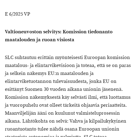
E 6/2025 VP
Valtioneuvoston selvitys: Komission tiedonanto
maatalouden ja ruoan visiosta
SLC suhtautuu erittäin myönteisesti Euroopan komission
maatalous- ja elintarvikevisioon ja toteaa, että se on paras
ja selkein näkemys EU:n maatalouden ja
elintarviketuotannon tulevaisuudesta, jonka EU on
esittänyt Suomen 30 vuoden aikana unionin jäsenenä.
Komission näkemyksestä käy selvästi ilmi, että luottamus
ja vuoropuhelu ovat olleet tärkeitä ohjaavia periaatteita.
Maanviljelijän ääni on kuulunut valmisteluprosessin
aikana. Lähtökohta on selvä: Vahva ja kilpailukykyinen
ruoantuotanto tulee nähdä osana Euroopan unionin