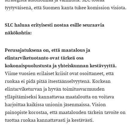
strategista autonomiaa ja valmiutta. SLC toteaa
tyytyväisenä, että Suomen kanta tukee komission visiota.
SLC haluaa erityisesti nostaa esille seuraavia
näkökohtia:
Perusajatuksena on, että maatalous ja
elintarviketuotanto ovat tärkeä osa
kokonaispuolustusta ja yhteiskunnan kestävyyttä.
Viime vuosien erilaiset kriisit ovat osoittaneet, että
ruokaa ei pidä pitää itsestäänselvyytenä. Korkean
elintarviketurvan ja hyvän toimitusvarmuuden
ylläpitämiseksi kannattavaa maataloutta on voitava
harjoittaa kaikissa unionin jäsenmaissa. Vision
painopiste korostaa, että maatalouden tärkein tavoite on
tuottaa ruokaa kannattavasti ja kestävästi.