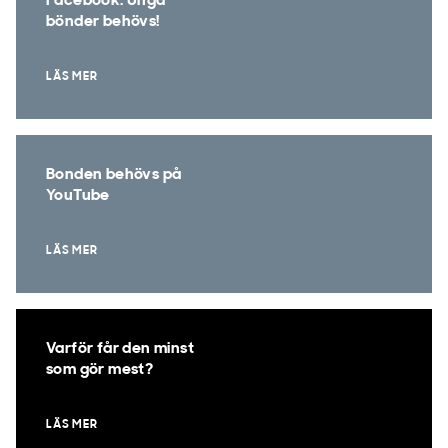
Facebook: Unga
bönder behövs!
LÄS MER
Bonden behövs på
YouTube
LÄS MER
Varför får den minst
som gör mest?
LÄS MER