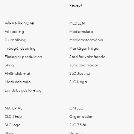
Recept
VÅRA NÄRINGAR
MEDLEM
Växtodling
Medlemskap
Djurhållning
Medlemsförmåner
Trädgårdsodling
Markägarfrågor
Ekologisk produktion
Stöd för välmående
Skog
Juridiska frågor
Finländsk mat
SLC Just nu
Mark och miljö
SLC Unga
Landsbygdsföretag
MATERIAL
OM SLC
SLC Shop
Organisation
SLC logo
SLC 75 år
Skola
Uppgift