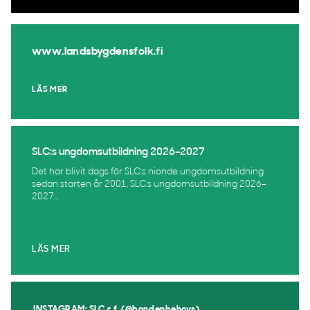
www.landsbygdensfolk.fi
LÄS MER
SLC:s ungdomsutbildning 2026–2027
Det har blivit dags för SLC:s nionde ungdomsutbildning
sedan starten år 2001. SLC:s ungdomsutbildning 2026–
2027...
LÄS MER
INSTAGRAM: SLC r.f. (@bondenbehovs)