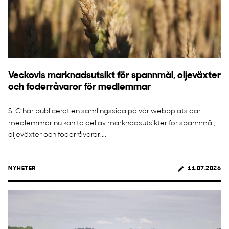
Veckovis marknadsutsikt för spannmål, oljeväxter
och foderråvaror för medlemmar
SLC har publicerat en samlingssida på vår webbplats där
medlemmar nu kan ta del av marknadsutsikter för spannmål,
oljeväxter och foderråvaror....
NYHETER
11.07.2026