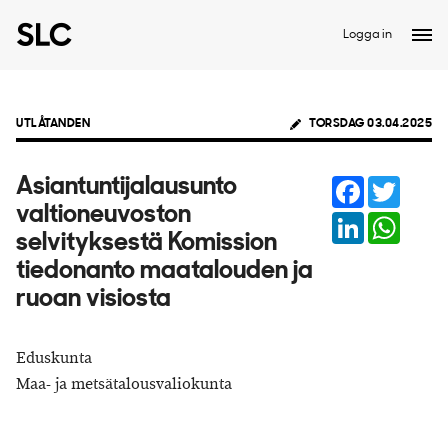
Logga in
UTLÅTANDEN
TORSDAG 03.04.2025
Facebook
Twitter
Asiantuntijalausunto
valtioneuvoston
LinkedIn
Whats
selvityksestä Komission
tiedonanto maatalouden ja
ruoan visiosta
Eduskunta
Maa- ja metsätalousvaliokunta