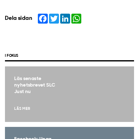
Facebook
Twitter
LinkedIn
WhatsApp
Dela sidan
I FOKUS
Läs senaste
nyhetsbrevet SLC
Just nu
LÄS MER