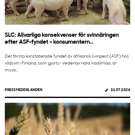
SLC: Allvarliga konsekvenser för svinnäringen
efter ASF-fyndet – konsumentern...
Det första konstaterade fyndet av afrikansk svinpest (ASF) hos
vildsvin i Finland, som gjorts i Vederlax nära Vaalimaa, är
myck...
PRESSMEDDELANDEN
31.07.2026