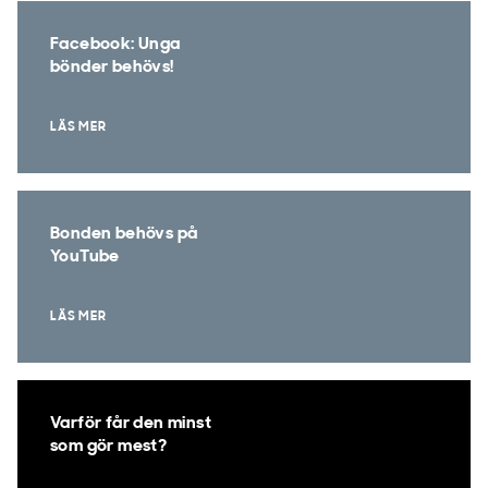
Facebook: Unga
bönder behövs!
LÄS MER
Bonden behövs på
YouTube
LÄS MER
Varför får den minst
som gör mest?