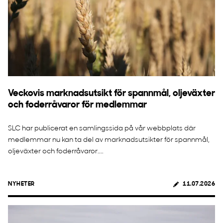
Veckovis marknadsutsikt för spannmål, oljeväxter
och foderråvaror för medlemmar
SLC har publicerat en samlingssida på vår webbplats där
medlemmar nu kan ta del av marknadsutsikter för spannmål,
oljeväxter och foderråvaror....
NYHETER
11.07.2026