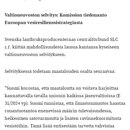
Valtioneuvoston selvitys: Komission tiedonanto
Euroopan vesiresilienssistrategiasta
Svenska lantbruksproducenternas centralförbund SLC
r.f. kiittää mahdollisuudesta lausua kantansa kyseiseen
valtioneuvoston selvitykseen.
Selvityksessä todetaan maatalouden osalta seuraavaa:
”Suomi korostaa, että maataloutta on voitava harjoittaa
kannattavalla tavalla unionin kaikissa jäsenvaltioissa (E
31/2024 vp). Suomi tunnistaa, että ilmastonmuutos haastaa
ruuantuotantoa enenevissä määrin tulevaisuudessa,
heikentäen satovarmuutta ja lisäten ravinnekuormitusta
vesistöihin. Tämä lisää entisestään tarvetta vahvistaa