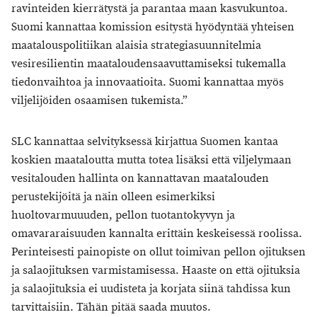
ravinteiden kierrätystä ja parantaa maan kasvukuntoa.
Suomi kannattaa komission esitystä hyödyntää yhteisen
maatalouspolitiikan alaisia strategiasuunnitelmia
vesiresilientin maataloudensaavuttamiseksi tukemalla
tiedonvaihtoa ja innovaatioita. Suomi kannattaa myös
viljelijöiden osaamisen tukemista.”
SLC kannattaa selvityksessä kirjattua Suomen kantaa
koskien maataloutta mutta totea lisäksi että viljelymaan
vesitalouden hallinta on kannattavan maatalouden
perustekijöitä ja näin olleen esimerkiksi
huoltovarmuuuden, pellon tuotantokyvyn ja
omavararaisuuden kannalta erittäin keskeisessä roolissa.
Perinteisesti painopiste on ollut toimivan pellon ojituksen
ja salaojituksen varmistamisessa. Haaste on että ojituksia
ja salaojituksia ei uudisteta ja korjata siinä tahdissa kun
tarvittaisiin. Tähän pitää saada muutos.