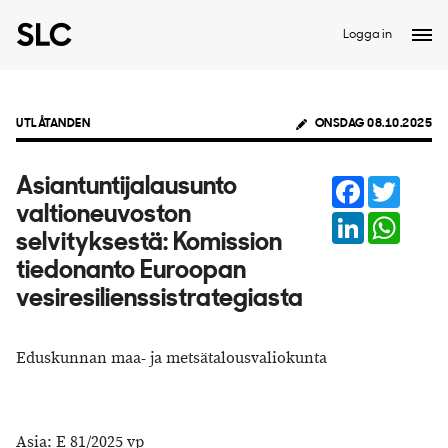
Logga in
UTLÅTANDEN
ONSDAG 08.10.2025
Facebook
Twitter
Asiantuntijalausunto
valtioneuvoston
LinkedIn
Whats
selvityksestä: Komission
tiedonanto Euroopan
vesiresilienssistrategiasta
Eduskunnan maa- ja metsätalousvaliokunta
Asia: E 81/2025 vp