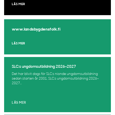
LÄS MER
www.landsbygdensfolk.fi
LÄS MER
SLC:s ungdomsutbildning 2026–2027
Det har blivit dags för SLC:s nionde ungdomsutbildning
sedan starten år 2001. SLC:s ungdomsutbildning 2026–
2027...
LÄS MER