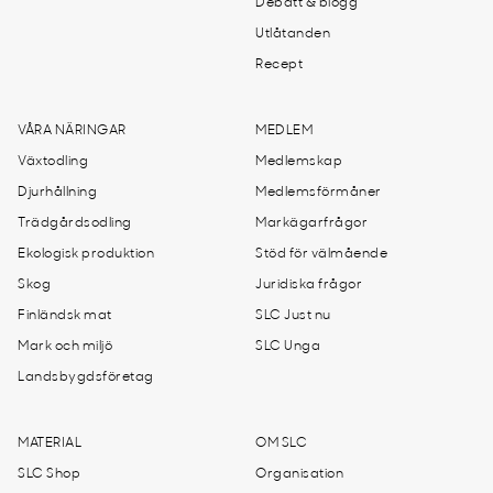
Debatt & blogg
Utlåtanden
Recept
VÅRA NÄRINGAR
MEDLEM
Växtodling
Medlemskap
Djurhållning
Medlemsförmåner
Trädgårdsodling
Markägarfrågor
Ekologisk produktion
Stöd för välmående
Skog
Juridiska frågor
Finländsk mat
SLC Just nu
Mark och miljö
SLC Unga
Landsbygdsföretag
MATERIAL
OM SLC
SLC Shop
Organisation