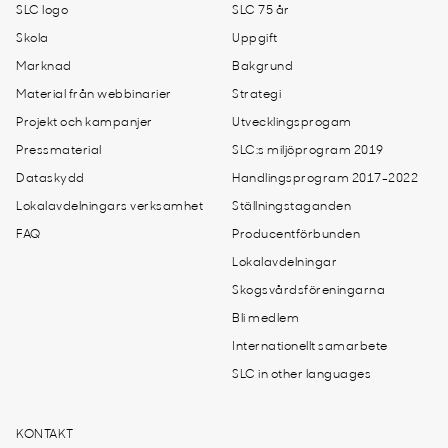
SLC logo
SLC 75 år
Skola
Uppgift
Marknad
Bakgrund
Material från webbinarier
Strategi
Projekt och kampanjer
Utvecklingsprogam
Pressmaterial
SLC:s miljöprogram 2019
Dataskydd
Handlingsprogram 2017-2022
Lokalavdelningars verksamhet
Ställningstaganden
FAQ
Producentförbunden
Lokalavdelningar
Skogsvårdsföreningarna
Bli medlem
Internationellt samarbete
SLC in other languages
KONTAKT