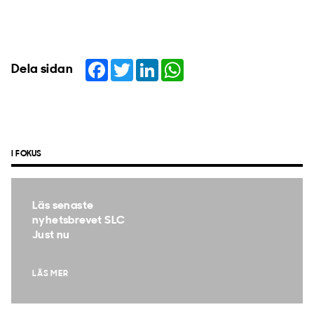
Facebook
Twitter
LinkedIn
WhatsApp
Dela sidan
I FOKUS
Läs senaste
nyhetsbrevet SLC
Just nu
LÄS MER