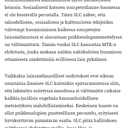
suunnitelmallista kannanhoitoa myös metsästyksen
keinoin. Sosiaalisesti katsoen suurpetotilanne Suomessa
ei ole kestävällä perustalla. Täten SLC näkee, että
taloudellisten, sosiaalisten ja kulttuuristen tekijöiden
vahvempi huomioiminen kaikessa suurpetojen
lainsäädännössä ei ainoastaan poikkeuslupamenettelyssä
on välttämätöntä. Tämän vuoksi SLC kannattaa MTK:n
ehdotusta, jonka mukaan näiden näkökohtien huomioon
ottamisesta säädettäisiin erillisessä lain pykälässä.
Vaikkakin lainsäädännölliset uudistukset ovat oikean
suuntaisia ilmaisee SLC kuitenkin epävarmuutensa siitä,
että lakiesitys esitetyssä muodossa ei välttämättä ratkaise
kaikkia juridisia ongelmia kannanhoidollisen
metsästyksen mahdollistamiseksi. Keskeinen haaste on
ollut poikkeuslupien puutteellinen perustelu, erityisesti
hyväksyttävän päämäärän osalta​. SLC pitää hallituksen