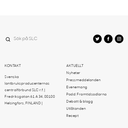
KONTAKT
AKTUELLT
Nyheter
Svenska
Pressmeddelanden
lantbruksproducenternas
Evenemang
centralförbund SLC r.f. |
Podd: Framtidsodlarna
Fredriksgatan 61 A 34, 00100
Debatt & blogg
Helsingfors, FINLAND |
Utlåtanden
Recept