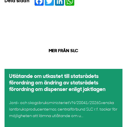
Dela sidan
MER FRÅN SLC
Utlåtande om utkastet till statsrådets
förordning om ändring av statsrådets
förordning om dispenser enligt jaktlagen
Jord- och skogsbruksministerietVN/20041/2026Svenska
lantbruksproducenternas centralförbund SLC r.f. tackar för
möjligheten att lämna utlåtande om u...