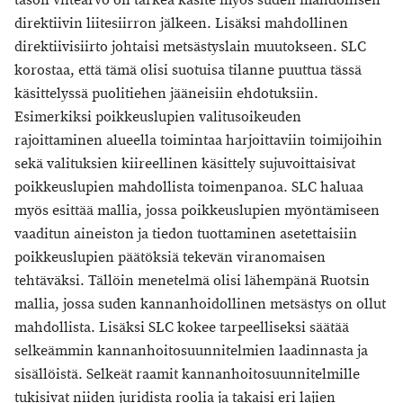
tason viitearvo on tärkeä käsite myös suden mahdollisen
direktiivin liitesiirron jälkeen. Lisäksi mahdollinen
direktiivisiirto johtaisi metsästyslain muutokseen. SLC
korostaa, että tämä olisi suotuisa tilanne puuttua tässä
käsittelyssä puolitiehen jääneisiin ehdotuksiin.
Esimerkiksi poikkeuslupien valitusoikeuden
rajoittaminen alueella toimintaa harjoittaviin toimijoihin
sekä valituksien kiireellinen käsittely sujuvoittaisivat
poikkeuslupien mahdollista toimenpanoa. SLC haluaa
myös esittää mallia, jossa poikkeuslupien myöntämiseen
vaaditun aineiston ja tiedon tuottaminen asetettaisiin
poikkeuslupien päätöksiä tekevän viranomaisen
tehtäväksi. Tällöin menetelmä olisi lähempänä Ruotsin
mallia, jossa suden kannanhoidollinen metsästys on ollut
mahdollista. Lisäksi SLC kokee tarpeelliseksi säätää
selkeämmin kannanhoitosuunnitelmien laadinnasta ja
sisällöistä. Selkeät raamit kannanhoitosuunnitelmille
tukisivat niiden juridista roolia ja takaisi eri lajien