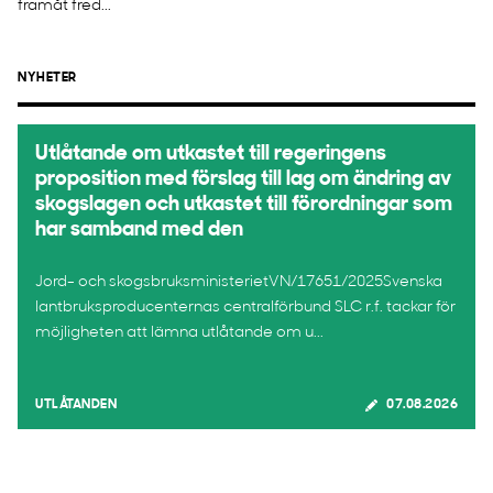
framåt fred...
NYHETER
Utlåtande om utkastet till regeringens
proposition med förslag till lag om ändring av
skogslagen och utkastet till förordningar som
har samband med den
Jord- och skogsbruksministerietVN/17651/2025Svenska
lantbruksproducenternas centralförbund SLC r.f. tackar för
möjligheten att lämna utlåtande om u...
UTLÅTANDEN
07.08.2026