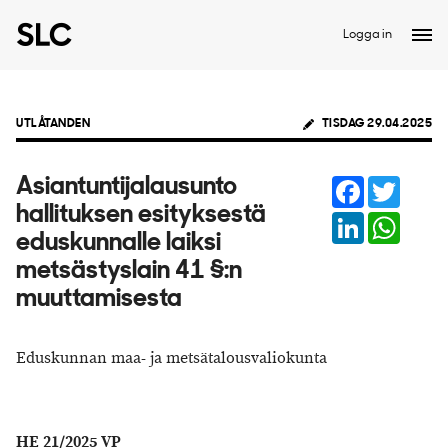
Logga in
UTLÅTANDEN
TISDAG 29.04.2025
Facebook
Twitter
Asiantuntijalausunto
hallituksen esityksestä
LinkedIn
Whats
eduskunnalle laiksi
metsästyslain 41 §:n
muuttamisesta
Eduskunnan maa- ja metsätalousvaliokunta
HE 21/2025 VP