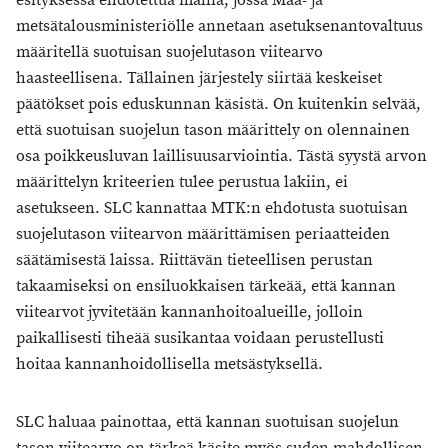
esityksessä ehdotettua mallia, jossa Maa- ja
metsätalousministeriölle annetaan asetuksenantovaltuus
määritellä suotuisan suojelutason viitearvo
haasteellisena. Tällainen järjestely siirtää keskeiset
päätökset pois eduskunnan käsistä. On kuitenkin selvää,
että suotuisan suojelun tason määrittely on olennainen
osa poikkeusluvan laillisuusarviointia. Tästä syystä arvon
määrittelyn kriteerien tulee perustua lakiin, ei
asetukseen. SLC kannattaa MTK:n ehdotusta suotuisan
suojelutason viitearvon määrittämisen periaatteiden
säätämisestä laissa. Riittävän tieteellisen perustan
takaamiseksi on ensiluokkaisen tärkeää, että kannan
viitearvot jyvitetään kannanhoitoalueille, jolloin
paikallisesti tiheää susikantaa voidaan perustellusti
hoitaa kannanhoidollisella metsästyksellä.
SLC haluaa painottaa, että kannan suotuisan suojelun