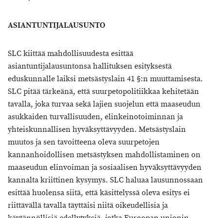
ASIANTUNTIJALAUSUNTO
SLC kiittää mahdollisuudesta esittää
asiantuntijalausuntonsa hallituksen esityksestä
eduskunnalle laiksi metsästyslain 41 §:n muuttamisesta.
SLC pitää tärkeänä, että suurpetopolitiikkaa kehitetään
tavalla, joka turvaa sekä lajien suojelun että maaseudun
asukkaiden turvallisuuden, elinkeinotoiminnan ja
yhteiskunnallisen hyväksyttävyyden. Metsästyslain
muutos ja sen tavoitteena oleva suurpetojen
kannanhoidollisen metsästyksen mahdollistaminen on
maaseudun elinvoiman ja sosiaalisen hyväksyttävyyden
kannalta kriittinen kysymys. SLC haluaa lausunnossaan
esittää huolensa siitä, että käsittelyssä oleva esitys ei
riittävällä tavalla täyttäisi niitä oikeudellisia ja