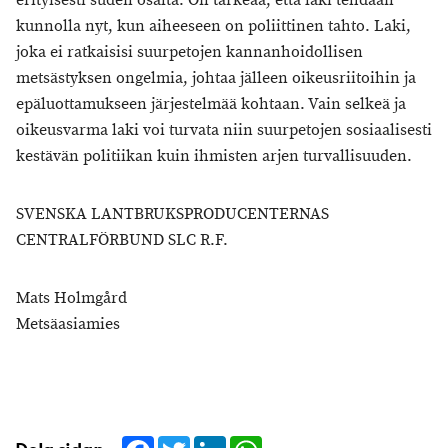
erityisesti suden osalta. On tärkeää, että laki tehdään
kunnolla nyt, kun aiheeseen on poliittinen tahto. Laki,
joka ei ratkaisisi suurpetojen kannanhoidollisen
metsästyksen ongelmia, johtaa jälleen oikeusriitoihin ja
epäluottamukseen järjestelmää kohtaan. Vain selkeä ja
oikeusvarma laki voi turvata niin suurpetojen sosiaalisesti
kestävän politiikan kuin ihmisten arjen turvallisuuden.
SVENSKA LANTBRUKSPRODUCENTERNAS
CENTRALFÖRBUND SLC R.F.
Mats Holmgård
Metsäasiamies
Facebook
Twitter
LinkedIn
WhatsApp