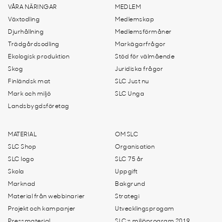
VÅRA NÄRINGAR
MEDLEM
Växtodling
Medlemskap
Djurhållning
Medlemsförmåner
Trädgårdsodling
Markägarfrågor
Ekologisk produktion
Stöd för välmående
Skog
Juridiska frågor
Finländsk mat
SLC Just nu
Mark och miljö
SLC Unga
Landsbygdsföretag
MATERIAL
OM SLC
SLC Shop
Organisation
SLC logo
SLC 75 år
Skola
Uppgift
Marknad
Bakgrund
Material från webbinarier
Strategi
Projekt och kampanjer
Utvecklingsprogam
Pressmaterial
SLC:s miljöprogram 2019