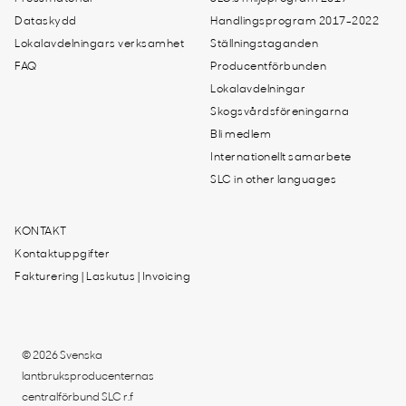
Dataskydd
Handlingsprogram 2017-2022
Lokalavdelningars verksamhet
Ställningstaganden
FAQ
Producentförbunden
Lokalavdelningar
Skogsvårdsföreningarna
Bli medlem
Internationellt samarbete
SLC in other languages
KONTAKT
Kontaktuppgifter
Fakturering | Laskutus | Invoicing
© 2026 Svenska
lantbruksproducenternas
centralförbund SLC r.f