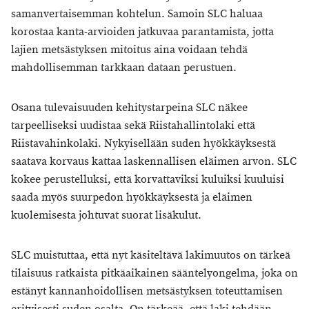
samanvertaisemman kohtelun. Samoin SLC haluaa
korostaa kanta-arvioiden jatkuvaa parantamista, jotta
lajien metsästyksen mitoitus aina voidaan tehdä
mahdollisemman tarkkaan dataan perustuen.
Osana tulevaisuuden kehitystarpeina SLC näkee
tarpeelliseksi uudistaa sekä Riistahallintolaki että
Riistavahinkolaki. Nykyisellään suden hyökkäyksestä
saatava korvaus kattaa laskennallisen eläimen arvon. SLC
kokee perustelluksi, että korvattaviksi kuluiksi kuuluisi
saada myös suurpedon hyökkäyksestä ja eläimen
kuolemisesta johtuvat suorat lisäkulut.
SLC muistuttaa, että nyt käsiteltävä lakimuutos on tärkeä
tilaisuus ratkaista pitkäaikainen sääntelyongelma, joka on
estänyt kannanhoidollisen metsästyksen toteuttamisen