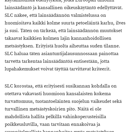
käytännöllisiä edellytyksiä, jotka Euroopan unionin
lainsäädäntö ja kansallinen oikeuskäytäntö edellyttävät.
SLC näkee, että lainsäädännön valmistelussa on
huomioitava kaikki kolme suurta petoeläintä karhu, ilves
ja susi. Täten on tärkeää, että lainsäädännön muutokset
takaavat kaikkien kolmen lajin kannanhoidollisen
metsästyksen. Erityistä huolta aiheuttaa suden tilanne.
SLC haluaa täten asiantuntijalausunnossaan painottaa
tarvetta tarkentaa lainsäädäntöä entisestään, jotta
lupahakemukset voivat täyttää tarvittavat kriteerit.
SLC korostaa, että erityisesti susikannan kohdalla on
otettava vakavasti huomioon kansalaisten kokema
turvattomuus, tuotantoeläinten suojelun vaikeudet sekä
turvallinen metsästyskoirien pito. Näitä ei ole
mahdollista hallita pelkillä vahinkoperusteisilla
poikkeusluvilla, vaan tarvitaan ennakoivaa ja