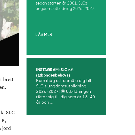
sedan starten år 2001. SLC:s
ungdomsutbildning 2026–2027...
LÄS MER
INSTAGRAM: SLC r.f.
(@bondenbehovs)
t brett
Kom ihåg att anmäla dig till
en.
SLC:s ungdomsutbildning
2026-2027! 🤩 Utbildningen
riktar sig till dig som är 18–40
år och ...
ik. SLC
TK,
 jord-