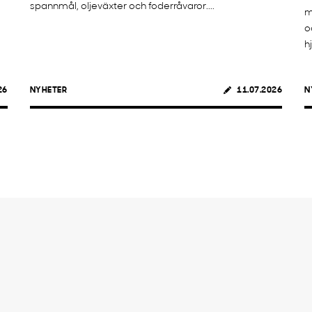
spannmål, oljeväxter och foderråvaror....
m
o
h
26
NYHETER
11.07.2026
N