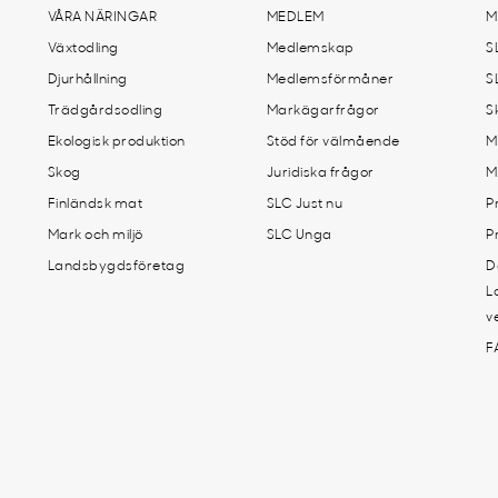
VÅRA NÄRINGAR
MEDLEM
M
Växtodling
Medlemskap
S
Djurhållning
Medlemsförmåner
S
Trädgårdsodling
Markägarfrågor
S
Ekologisk produktion
Stöd för välmående
M
Skog
Juridiska frågor
M
Finländsk mat
SLC Just nu
P
Mark och miljö
SLC Unga
P
Landsbygdsföretag
D
L
v
F