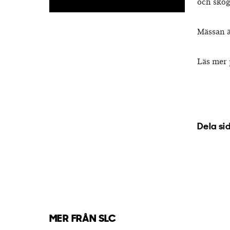
och skog
Mässan är
Läs mer
Dela si
MER FRÅN SLC