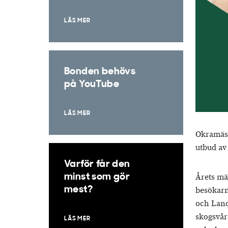
LÄS MER
Bonden behövs
på YouTube
LÄS MER
Okramäss
utbud av
Varför får den
minst som gör
Årets mä
mest?
besökarn
och Land
skogsvår
LÄS MER