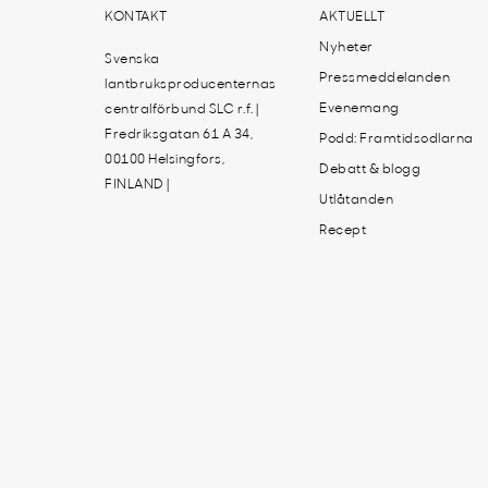
KONTAKT
AKTUELLT
Nyheter
Svenska
Pressmeddelanden
lantbruksproducenternas
Evenemang
centralförbund SLC r.f. |
Fredriksgatan 61 A 34,
Podd: Framtidsodlarna
00100 Helsingfors,
Debatt & blogg
FINLAND |
Utlåtanden
Recept