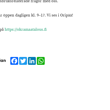
sbruksrelaterade frågor med oss.
 öppen dagligen kl. 9–17. Vi ses i Oripää!
 på
https://okramaatalous.fi
Facebook
Twitter
LinkedIn
WhatsApp
dan