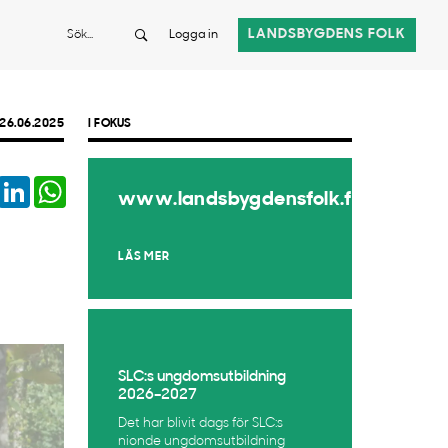
Sök
LANDSBYGDENS FOLK
Logga in
26.06.2025
I FOKUS
book
Twitter
LinkedIn
WhatsApp
www.landsbygdensfolk.fi
LÄS MER
SLC:s ungdomsutbildning
2026–2027
Det har blivit dags för SLC:s
nionde ungdomsutbildning