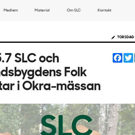
Medlem
Material
Om SLC
Kontakt
TORSDAG 
Face
.7 SLC och
dsbygdens Folk
tar i Okra-mässan