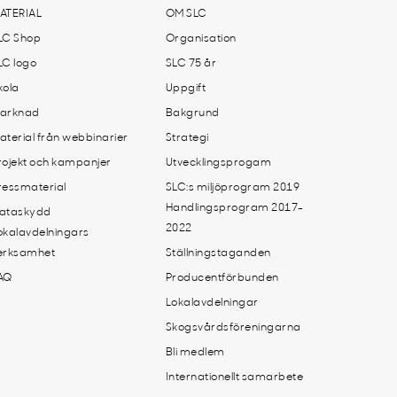
ATERIAL
OM SLC
LC Shop
Organisation
LC logo
SLC 75 år
kola
Uppgift
arknad
Bakgrund
aterial från webbinarier
Strategi
rojekt och kampanjer
Utvecklingsprogam
ressmaterial
SLC:s miljöprogram 2019
Handlingsprogram 2017-
ataskydd
2022
okalavdelningars
erksamhet
Ställningstaganden
AQ
Producentförbunden
Lokalavdelningar
Skogsvårdsföreningarna
Bli medlem
Internationellt samarbete