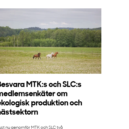
Besvara MTK:s och SLC:s
medlemsenkäter om
ekologisk produktion och
hästsektorn
ust nu genomför MTK och SLC två