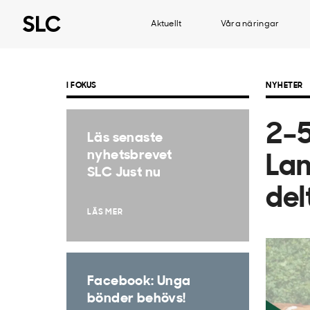
Aktuellt
Våra näringar
I FOKUS
NYHETER
2–5
Läs senaste
nyhetsbrevet
Lan
SLC Just nu
del
LÄS MER
Facebook: Unga
bönder behövs!