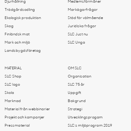
Djurhållning
Medlemsförmåner
Trädgårdsodling
Markägarfrågor
Ekologisk produktion
Stöd för välmående
Skog
Juridiska frågor
Finländsk mat
SLC Just nu
Mark och miljö
SLC Unga
Landsbygdsföretag
MATERIAL
OM SLC
SLC Shop
Organisation
SLC logo
SLC 75 år
Skola
Uppgift
Marknad
Bakgrund
Material från webbinarier
Strategi
Projekt och kampanjer
Utvecklingsprogam
Pressmaterial
SLC:s miljöprogram 2019