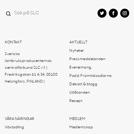
KONTAKT
AKTUELLT
Nyheter
Svenska
Pressmeddelanden
lantbruksproducenternas
Evenemang
centralförbund SLC r.f. |
Fredriksgatan 61 A 34, 00100
Podd: Framtidsodlarna
Helsingfors, FINLAND |
Debatt & blogg
Utlåtanden
Recept
VÅRA NÄRINGAR
MEDLEM
Växtodling
Medlemskap