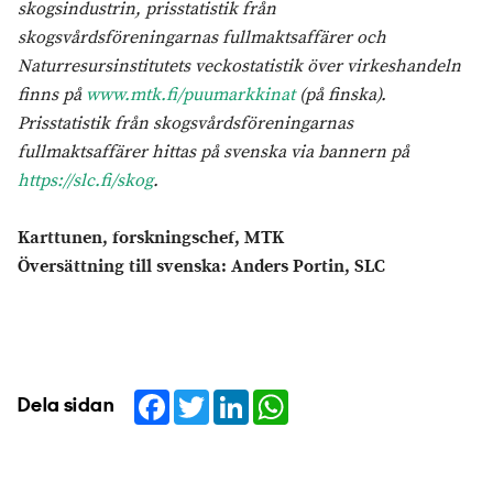
skogsindustrin, prisstatistik från
skogsvårdsföreningarnas fullmaktsaffärer och
Naturresursinstitutets veckostatistik över virkeshandeln
finns på
www.mtk.fi/puumarkkinat
(på finska).
Prisstatistik från skogsvårdsföreningarnas
fullmaktsaffärer hittas på svenska via bannern på
https://slc.fi/skog
.
Karttunen, forskningschef, MTK
Översättning till svenska: Anders Portin
, SLC
Facebook
Twitter
LinkedIn
WhatsApp
Dela sidan