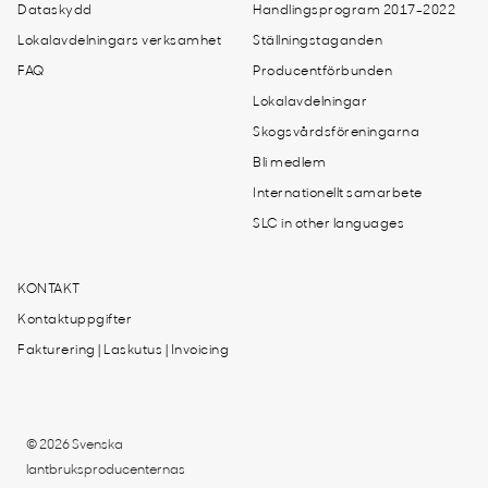
Dataskydd
Handlingsprogram 2017-2022
Lokalavdelningars verksamhet
Ställningstaganden
FAQ
Producentförbunden
Lokalavdelningar
Skogsvårdsföreningarna
Bli medlem
Internationellt samarbete
SLC in other languages
KONTAKT
Kontaktuppgifter
Fakturering | Laskutus | Invoicing
© 2026 Svenska
lantbruksproducenternas