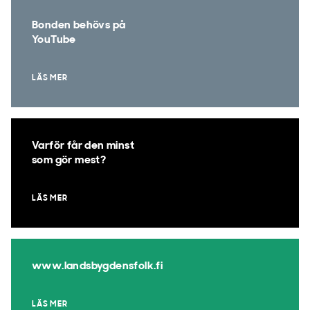
Bonden behövs på
YouTube
LÄS MER
Varför får den minst
som gör mest?
LÄS MER
www.landsbygdensfolk.fi
LÄS MER