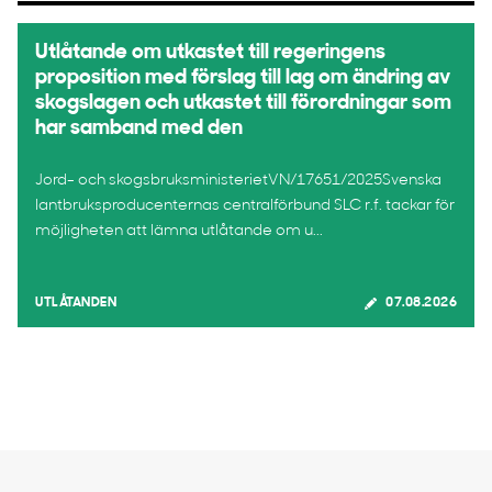
Utlåtande om utkastet till regeringens
proposition med förslag till lag om ändring av
skogslagen och utkastet till förordningar som
har samband med den
Jord- och skogsbruksministerietVN/17651/2025Svenska
lantbruksproducenternas centralförbund SLC r.f. tackar för
möjligheten att lämna utlåtande om u...
UTLÅTANDEN
07.08.2026