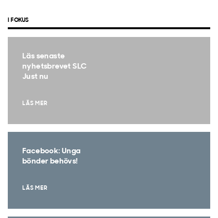
I FOKUS
Läs senaste
nyhetsbrevet SLC
Just nu
LÄS MER
Facebook: Unga
bönder behövs!
LÄS MER