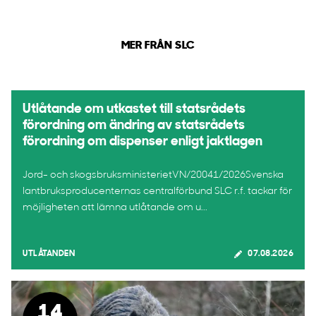
MER FRÅN SLC
Utlåtande om utkastet till statsrådets
förordning om ändring av statsrådets
förordning om dispenser enligt jaktlagen
Jord- och skogsbruksministerietVN/20041/2026Svenska
lantbruksproducenternas centralförbund SLC r.f. tackar för
möjligheten att lämna utlåtande om u...
UTLÅTANDEN
07.08.2026
14