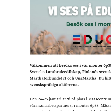
Välkommen att besöka oss i vår monter 6p38
Svenska Lantbrukssällskap, Finlands svens
Marthaförbundet rf och UngMartha.
Du hit
svenskspråkiga aktörerna
.
Den 24–25 januari är vi på plats i Mässcentr
våra samarbetspartners, i monter 6p38. Mässan ä