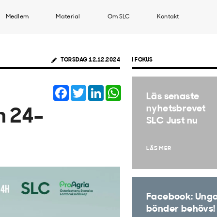
Medlem
Material
Om SLC
Kontakt
TORSDAG 12.12.2024
I FOKUS
Facebook
Twitter
LinkedIn
WhatsApp
Läs senaste
nyhetsbrevet
n 24–
SLC Just nu
LÄS MER
Facebook: Ung
bönder behövs!