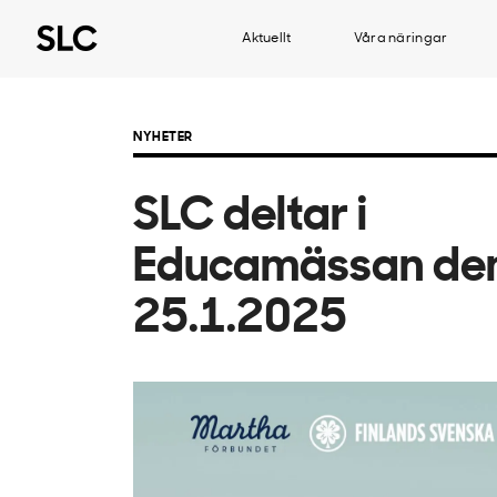
Aktuellt
Våra näringar
NYHETER
SLC deltar i
Educamässan de
25.1.2025