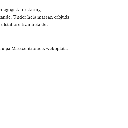
pedagogisk forskning,
rkande. Under hela mässan erbjuds
utställare från hela det
du på Mässcentrumets webbplats.