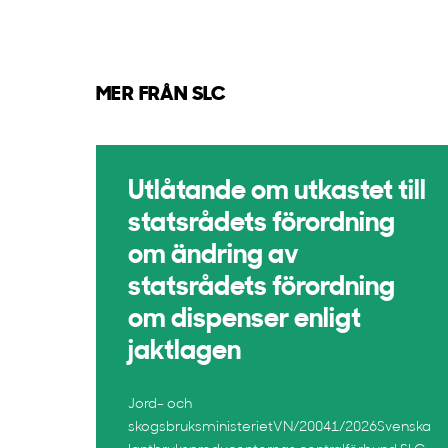
MER FRÅN SLC
Utlåtande om utkastet till
statsrådets förordning
om ändring av
statsrådets förordning
om dispenser enligt
jaktlagen
Jord- och
skogsbruksministerietVN/20041/2026Svenska