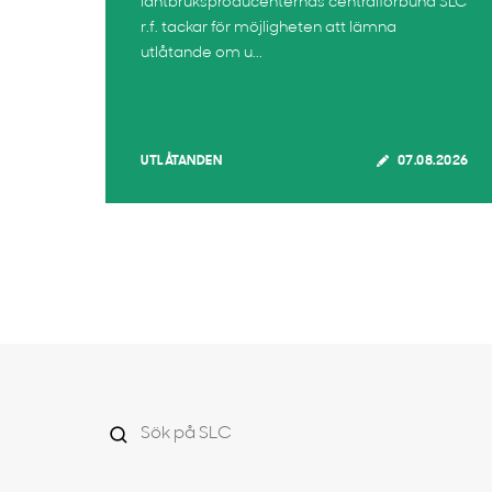
lantbruksproducenternas centralförbund SLC
r.f. tackar för möjligheten att lämna
utlåtande om u...
UTLÅTANDEN
07.08.2026