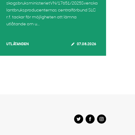
skogsbruksministerietVN/17651/2025Svenska
lantbruksproducenternas centralförbund SLC
r.f. tackar för möjligheten att lämna
utlåtande om u...
UTLÅTANDEN
07.08.2026