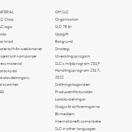
ATERIAL
OM SLC
LC Shop
Organisation
LC logo
SLC 75 år
kola
Uppgift
arknad
Bakgrund
aterial från webbinarier
Strategi
rojekt och kampanjer
Utvecklingsprogam
ressmaterial
SLC:s miljöprogram 2019
Handlingsprogram 2017-
ataskydd
2022
okalavdelningars
erksamhet
Ställningstaganden
AQ
Producentförbunden
Lokalavdelningar
Skogsvårdsföreningarna
Bli medlem
Internationellt samarbete
SLC in other languages