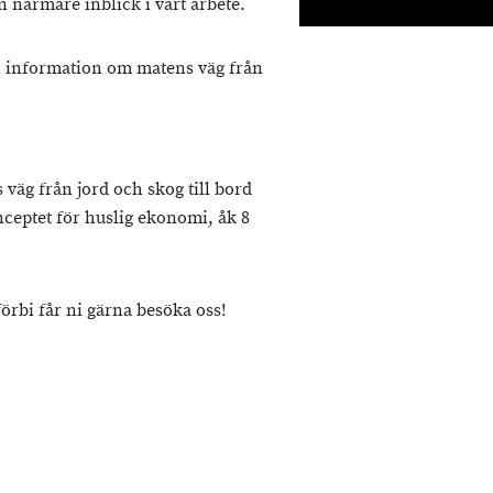
 närmare inblick i vårt arbete.
h information om matens väg från
väg från jord och skog till bord
ceptet för huslig ekonomi, åk 8
örbi får ni gärna besöka oss!