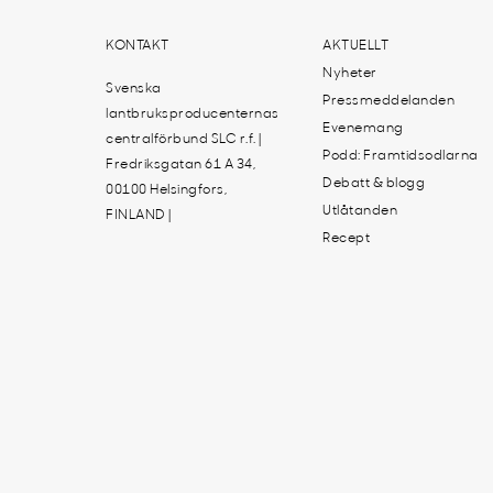
KONTAKT
AKTUELLT
Nyheter
Svenska
Pressmeddelanden
lantbruksproducenternas
Evenemang
centralförbund SLC r.f. |
Podd: Framtidsodlarna
Fredriksgatan 61 A 34,
Debatt & blogg
00100 Helsingfors,
Utlåtanden
FINLAND |
Recept