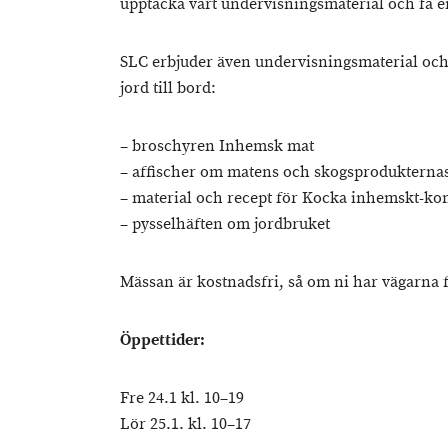
upptäcka vårt undervisningsmaterial och få en
SLC erbjuder även undervisningsmaterial oc
jord till bord:
– broschyren Inhemsk mat
– affischer om matens och skogsprodukternas 
– material och recept för Kocka inhemskt-kon
– pysselhäften om jordbruket
Mässan är kostnadsfri, så om ni har vägarna f
Öppettider:
Fre 24.1 kl. 10–19
Lör 25.1. kl. 10–17