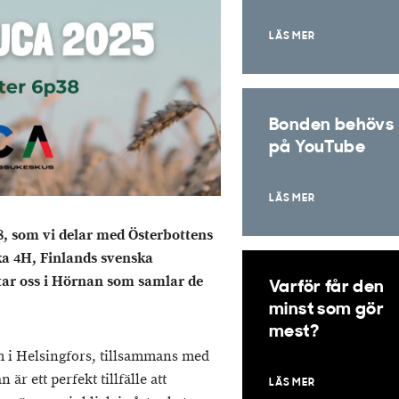
LÄS MER
Bonden behövs
på YouTube
LÄS MER
, som vi delar med Österbottens
ka 4H, Finlands svenska
tar oss i Hörnan som samlar de
Varför får den
minst som gör
mest?
um i Helsingfors, tillsammans med
r ett perfekt tillfälle att
LÄS MER