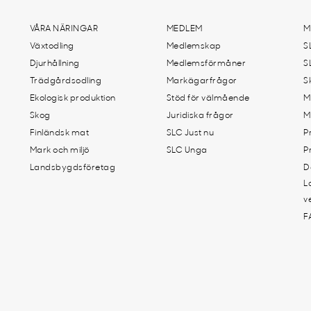
VÅRA NÄRINGAR
MEDLEM
M
Växtodling
Medlemskap
S
Djurhållning
Medlemsförmåner
S
Trädgårdsodling
Markägarfrågor
S
Ekologisk produktion
Stöd för välmående
M
Skog
Juridiska frågor
M
Finländsk mat
SLC Just nu
P
Mark och miljö
SLC Unga
P
Landsbygdsföretag
D
L
v
F