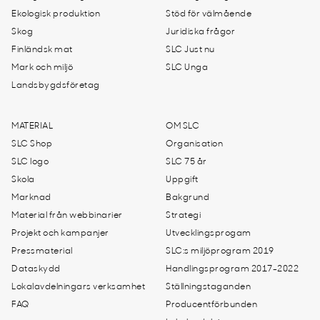
Ekologisk produktion
Stöd för välmående
Skog
Juridiska frågor
Finländsk mat
SLC Just nu
Mark och miljö
SLC Unga
Landsbygdsföretag
MATERIAL
OM SLC
SLC Shop
Organisation
SLC logo
SLC 75 år
Skola
Uppgift
Marknad
Bakgrund
Material från webbinarier
Strategi
Projekt och kampanjer
Utvecklingsprogam
Pressmaterial
SLC:s miljöprogram 2019
Dataskydd
Handlingsprogram 2017-2022
Lokalavdelningars verksamhet
Ställningstaganden
FAQ
Producentförbunden