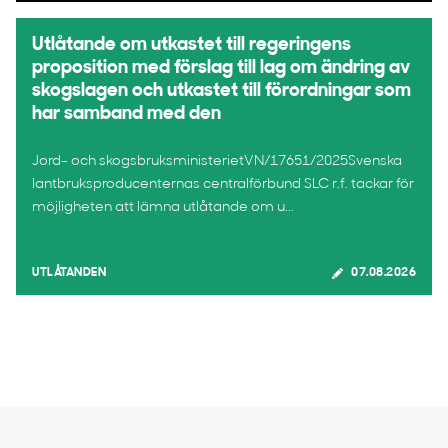
Utlåtande om utkastet till regeringens
proposition med förslag till lag om ändring av
skogslagen och utkastet till förordningar som
har samband med den
Jord- och skogsbruksministerietVN/17651/2025Svenska
lantbruksproducenternas centralförbund SLC r.f. tackar för
möjligheten att lämna utlåtande om u...
UTLÅTANDEN
07.08.2026