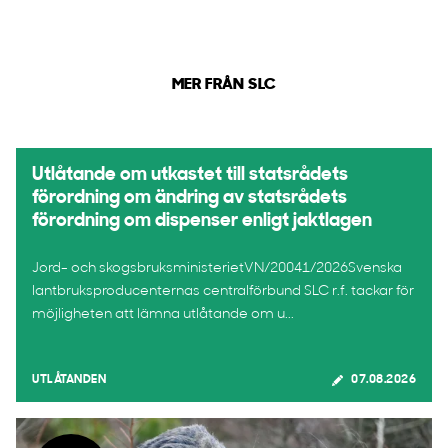
MER FRÅN SLC
Utlåtande om utkastet till statsrådets
förordning om ändring av statsrådets
förordning om dispenser enligt jaktlagen
Jord- och skogsbruksministerietVN/20041/2026Svenska
lantbruksproducenternas centralförbund SLC r.f. tackar för
möjligheten att lämna utlåtande om u...
UTLÅTANDEN
07.08.2026