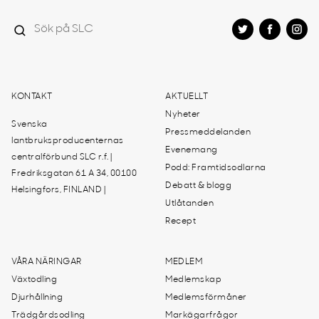
KONTAKT
AKTUELLT
Nyheter
Svenska
Pressmeddelanden
lantbruksproducenternas
Evenemang
centralförbund SLC r.f. |
Podd: Framtidsodlarna
Fredriksgatan 61 A 34, 00100
Debatt & blogg
Helsingfors, FINLAND |
Utlåtanden
Recept
VÅRA NÄRINGAR
MEDLEM
Växtodling
Medlemskap
Djurhållning
Medlemsförmåner
Trädgårdsodling
Markägarfrågor