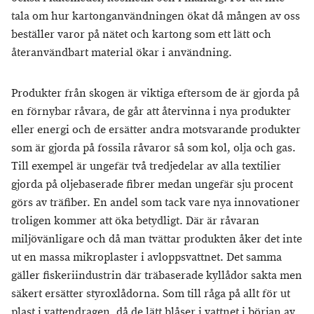
tala om hur kartonganvändningen ökat då mången av oss
beställer varor på nätet och kartong som ett lätt och
återanvändbart material ökar i användning.
Produkter från skogen är viktiga eftersom de är gjorda på
en förnybar råvara, de går att återvinna i nya produkter
eller energi och de ersätter andra motsvarande produkter
som är gjorda på fossila råvaror så som kol, olja och gas.
Till exempel är ungefär två tredjedelar av alla textilier
gjorda på oljebaserade fibrer medan ungefär sju procent
görs av träfiber. En andel som tack vare nya innovationer
troligen kommer att öka betydligt. Där är råvaran
miljövänligare och då man tvättar produkten åker det inte
ut en massa mikroplaster i avloppsvattnet. Det samma
gäller fiskeriindustrin där träbaserade kyllådor sakta men
säkert ersätter styroxlådorna. Som till råga på allt för ut
plast i vattendragen, då de lätt blåser i vattnet i början av