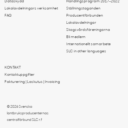
Dataskydd
Handlingsprogram 2017-2022
Lokalavdelningars verksamhet
Ställningstaganden
FAQ
Producentförbunden
Lokalavdelningar
Skogsvårdsföreningarna
Bli medlem
Internationellt samarbete
SLC in other languages
KONTAKT
Kontaktuppgifter
Fakturering | Laskutus | Invoicing
© 2026 Svenska
lantbruksproducenternas
centralförbund SLC r.f