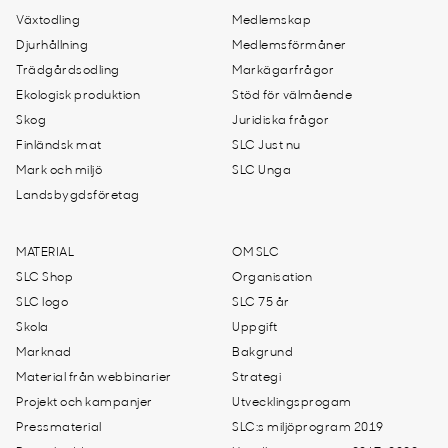
Växtodling
Medlemskap
Djurhållning
Medlemsförmåner
Trädgårdsodling
Markägarfrågor
Ekologisk produktion
Stöd för välmående
Skog
Juridiska frågor
Finländsk mat
SLC Just nu
Mark och miljö
SLC Unga
Landsbygdsföretag
MATERIAL
OM SLC
SLC Shop
Organisation
SLC logo
SLC 75 år
Skola
Uppgift
Marknad
Bakgrund
Material från webbinarier
Strategi
Projekt och kampanjer
Utvecklingsprogam
Pressmaterial
SLC:s miljöprogram 2019