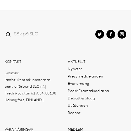
KONTAKT
AKTUELLT
Nyheter
Svenska
Pressmeddelanden
lantbruksproducenternas
Evenemang
centralförbund SLC r.f. |
Podd: Framtidsodlarna
Fredriksgatan 61 A 34, 00100
Debatt & blogg
Helsingfors, FINLAND |
Utlåtanden
Recept
VÅRA NÄRINGAR
MEDLEM