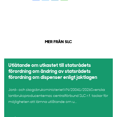
MER FRÅN SLC
Utlåtande om utkastet till statsrådets
förordning om ändring av statsrådets
förordning om dispenser enligt jaktlagen
Jord- och skogsbruksministerietVN/20041/2026Svenska
lantbruksproducenternas centralförbund SLC r.f. tackar för
möjligheten att lämna utlåtande om u...