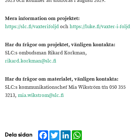
2023 och kommer att slutföras i augusti 2029.
Mera information om projektet:
https://slc.fi/vaxterifoljd
och
https://luke.fi/vaxter-i-foljd
Har du frågor om projektet, vänligen kontakta:
SLC:s ombudsman Rikard Korkman,
rikard.korkman@slc.fi
Har du frågor om materialet, vänligen kontakta:
SLC:s kommunikationschef Mia Wikström tfn 050 355
3213,
mia.wikstrom@slc.fi
Facebook
Twitter
LinkedIn
WhatsApp
Dela sidan