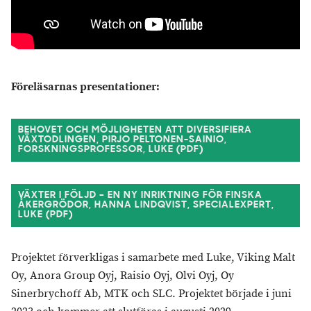
Föreläsarnas presentationer:
BEHOVET OCH MÖJLIGHETEN ATT DIVERSIFIERA
VÄXTODLINGEN, PIRJO PELTONEN-SAINIO,
FORSKNINGSPROFESSOR, LUKE (PDF)
VÄXTER I FÖLJD – EN NY INRIKTNING FÖR FINSKA
ÅKERGRÖDOR, HANNA LINDQVIST, SPECIALEXPERT,
LUKE (PDF)
Projektet förverkligas i samarbete med Luke, Viking Malt
Oy, Anora Group Oyj, Raisio Oyj, Olvi Oyj, Oy
Sinerbrychoff Ab, MTK och SLC. Projektet började i juni