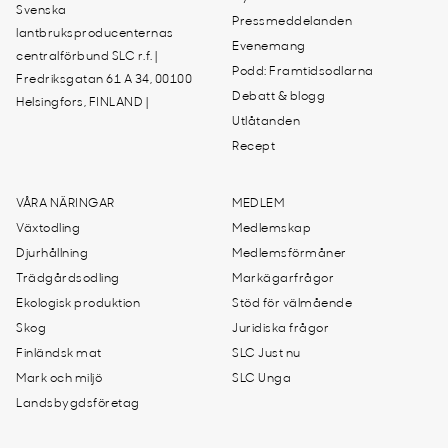
Svenska
Pressmeddelanden
lantbruksproducenternas
Evenemang
centralförbund SLC r.f. |
Podd: Framtidsodlarna
Fredriksgatan 61 A 34, 00100
Debatt & blogg
Helsingfors, FINLAND |
Utlåtanden
Recept
VÅRA NÄRINGAR
MEDLEM
Växtodling
Medlemskap
Djurhållning
Medlemsförmåner
Trädgårdsodling
Markägarfrågor
Ekologisk produktion
Stöd för välmående
Skog
Juridiska frågor
Finländsk mat
SLC Just nu
Mark och miljö
SLC Unga
Landsbygdsföretag