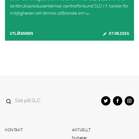
lantbruksproducenternas centralförbund SLC r.f. tackar för
möjligheten att lämna utlåtande om u...
UTLÅTANDEN
07.08.2026
KONTAKT
AKTUELLT
Nyheter