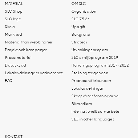
MATERIAL
OM SLC
SLC Shop
Organisation
SLC logo
SLC 75 år
Skola
Uppgift
Marknad
Bakgrund
Material från webbinarier
Strategi
Projekt och kampanjer
Utvecklingsprogam
Pressmaterial
SLC:s miljöprogram 2019
Dataskydd
Handlingsprogram 2017-2022
Lokalavdelningars verksamhet
Ställningstaganden
FAQ
Producentförbunden
Lokalavdelningar
Skogsvårdsföreningarna
Bli medlem
Internationellt samarbete
SLC in other languages
KONTAKT