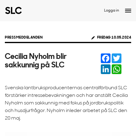
Logga in
PRESSMEDDELANDEN
FREDAG 10.05.2024
Facebook
Twitter
Cecilia Nyholm blir
sakkunnig på SLC
LinkedIn
Whats
Svenska lantbruksproducenternas centralförbund SLC
förstärker intressebevakningen och har anställt Cecilia
Nyholm som sakkunnig med fokus på jordbrukspolitik
och husdjurfrågor. Nyholm inleder arbetet på SLC den
20 maj.