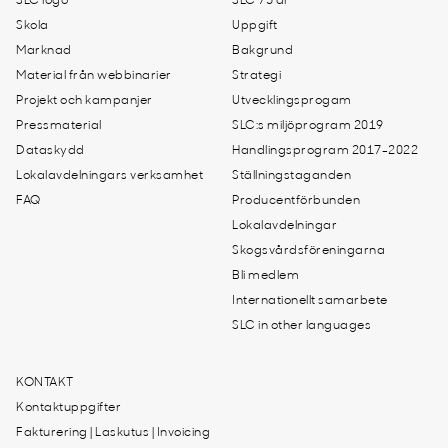
SLC logo
SLC 75 år
Skola
Uppgift
Marknad
Bakgrund
Material från webbinarier
Strategi
Projekt och kampanjer
Utvecklingsprogam
Pressmaterial
SLC:s miljöprogram 2019
Dataskydd
Handlingsprogram 2017-2022
Lokalavdelningars verksamhet
Ställningstaganden
FAQ
Producentförbunden
Lokalavdelningar
Skogsvårdsföreningarna
Bli medlem
Internationellt samarbete
SLC in other languages
KONTAKT
Kontaktuppgifter
Fakturering | Laskutus | Invoicing