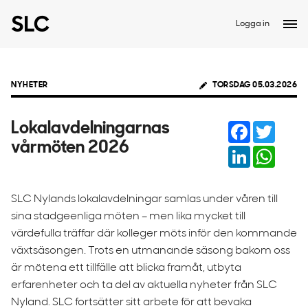
Logga in
NYHETER
TORSDAG 05.03.2026
Facebook
Twitter
Lokalavdelningarnas
vårmöten 2026
LinkedIn
Whats
SLC Nylands lokalavdelningar samlas under våren till
sina stadgeenliga möten – men lika mycket till
värdefulla träffar där kolleger möts inför den kommande
växtsäsongen. Trots en utmanande säsong bakom oss
är mötena ett tillfälle att blicka framåt, utbyta
erfarenheter och ta del av aktuella nyheter från SLC
Nyland. SLC fortsätter sitt arbete för att bevaka