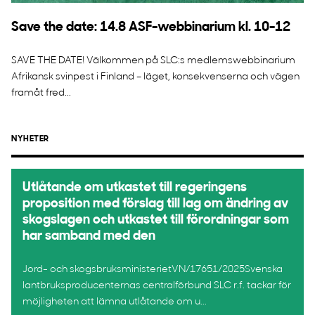
Save the date: 14.8 ASF-webbinarium kl. 10-12
SAVE THE DATE! Välkommen på SLC:s medlemswebbinarium
Afrikansk svinpest i Finland – läget, konsekvenserna och vägen
framåt fred...
NYHETER
Utlåtande om utkastet till regeringens
proposition med förslag till lag om ändring av
skogslagen och utkastet till förordningar som
har samband med den
Jord- och skogsbruksministerietVN/17651/2025Svenska
lantbruksproducenternas centralförbund SLC r.f. tackar för
möjligheten att lämna utlåtande om u...