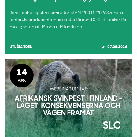
Jord- och skogsbruksministerietVN/20041/2026Svenska
lantbruksproducenternas centralförbund SLC r.f. tackar för
möjligheten att lämna utlåtande om u...
UTLÅTANDEN
07.08.2026
14
AUG.