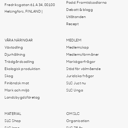
Podd: Framtidsodlarna
Fredriksgatan 61 A 34, 00100
Debatt & blogg
Helsingfors, FINLAND |
Utlåtanden
Recept
VÅRA NÄRINGAR
MEDLEM
Växtodling
Medlemskap
Djurhållning
Medlemsförmåner
Trädgårdsodling
Markägarfrågor
Ekologisk produktion
Stöd för välmående
Skog
Juridiska frågor
Finländsk mat
SLC Just nu
Mark och miljö
SLC Unga
Landsbygdsföretag
MATERIAL
OM SLC
SLC Shop
Organisation