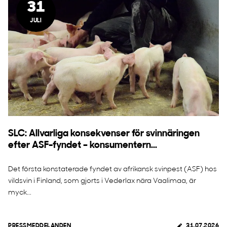
31
JULI
SLC: Allvarliga konsekvenser för svinnäringen
efter ASF-fyndet – konsumentern...
Det första konstaterade fyndet av afrikansk svinpest (ASF) hos
vildsvin i Finland, som gjorts i Vederlax nära Vaalimaa, är
myck...
PRESSMEDDELANDEN
31.07.2026