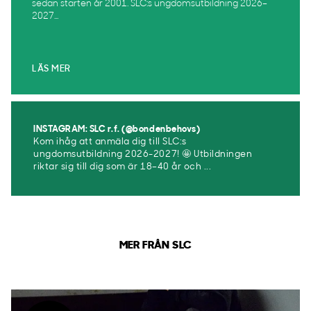
sedan starten år 2001. SLC:s ungdomsutbildning 2026–
2027...
LÄS MER
INSTAGRAM: SLC r.f. (@bondenbehovs)
Kom ihåg att anmäla dig till SLC:s
ungdomsutbildning 2026-2027! 🤩 Utbildningen
riktar sig till dig som är 18–40 år och ...
MER FRÅN SLC