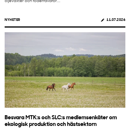
oljeväxter och foderråvaror....
NYHETER
11.07.2026
Besvara MTK:s och SLC:s medlemsenkäter om
ekologisk produktion och hästsektorn