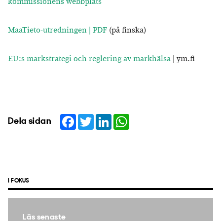
kommissionens webbplats
MaaTieto-utredningen | PDF
(på finska)
EU:s markstrategi och reglering av markhälsa
| ym.fi
Facebook
Twitter
LinkedIn
WhatsApp
Dela sidan
I FOKUS
Läs senaste