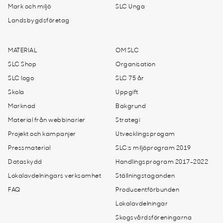
Mark och miljö
SLC Unga
Landsbygdsföretag
MATERIAL
OM SLC
SLC Shop
Organisation
SLC logo
SLC 75 år
Skola
Uppgift
Marknad
Bakgrund
Material från webbinarier
Strategi
Projekt och kampanjer
Utvecklingsprogam
Pressmaterial
SLC:s miljöprogram 2019
Dataskydd
Handlingsprogram 2017-2022
Lokalavdelningars verksamhet
Ställningstaganden
FAQ
Producentförbunden
Lokalavdelningar
Skogsvårdsföreningarna