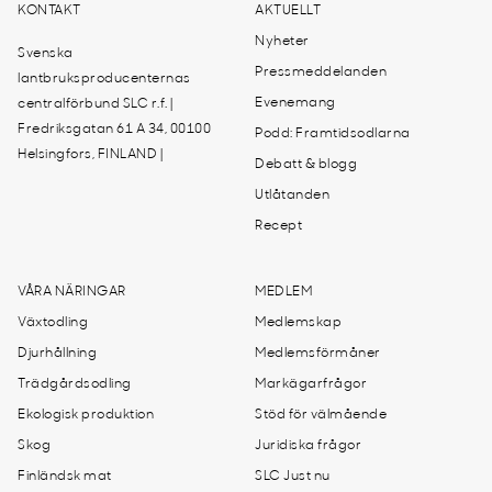
KONTAKT
AKTUELLT
Nyheter
Svenska
Pressmeddelanden
lantbruksproducenternas
Evenemang
centralförbund SLC r.f. |
Fredriksgatan 61 A 34, 00100
Podd: Framtidsodlarna
Helsingfors, FINLAND |
Debatt & blogg
Utlåtanden
Recept
VÅRA NÄRINGAR
MEDLEM
Växtodling
Medlemskap
Djurhållning
Medlemsförmåner
Trädgårdsodling
Markägarfrågor
Ekologisk produktion
Stöd för välmående
Skog
Juridiska frågor
Finländsk mat
SLC Just nu