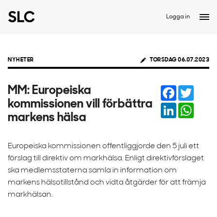
Logga in
NYHETER
TORSDAG 06.07.2023
Facebook
Twitter
MM: Europeiska
kommissionen vill förbättra
LinkedIn
Whats
markens hälsa
Europeiska kommissionen offentliggjorde den 5 juli ett
förslag till direktiv om markhälsa. Enligt direktivförslaget
ska medlemsstaterna samla in information om
markens hälsotillstånd och vidta åtgärder för att främja
markhälsan.