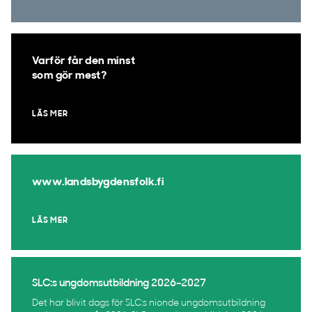
Varför får den minst
som gör mest?
LÄS MER
www.landsbygdensfolk.fi
LÄS MER
SLC:s ungdomsutbildning 2026–2027
Det har blivit dags för SLC:s nionde ungdomsutbildning