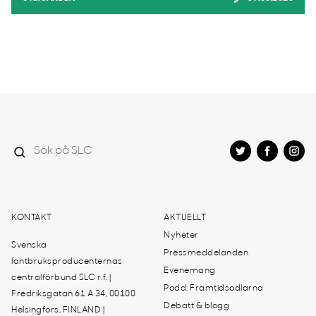
KONTAKT
AKTUELLT
Nyheter
Svenska
Pressmeddelanden
lantbruksproducenternas
Evenemang
centralförbund SLC r.f. |
Podd: Framtidsodlarna
Fredriksgatan 61 A 34, 00100
Debatt & blogg
Helsingfors, FINLAND |