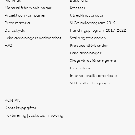
Marknad
Bakgrund
Material från webbinarier
Strategi
Projekt och kampanjer
Utvecklingsprogam
Pressmaterial
SLC:s miljöprogram 2019
Dataskydd
Handlingsprogram 2017-2022
Lokalavdelningars verksamhet
Ställningstaganden
FAQ
Producentförbunden
Lokalavdelningar
Skogsvårdsföreningarna
Bli medlem
Internationellt samarbete
SLC in other languages
KONTAKT
Kontaktuppgifter
Fakturering | Laskutus | Invoicing