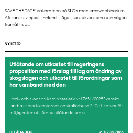
SAVE THE DATE! Välkommen på SLC:s medlemswebbinarium
Afrikansk svinpest i Finland – läget, konsekvenserna och vägen
framåt fred...
NYHETER
Utlåtande om utkastet till regeringens
proposition med förslag till lag om ändring av
skogslagen och utkastet till förordningar som
har samband med den
Jord- och skogsbruksministerietVN/17651/2025Svenska
lantbruksproducenternas centralförbund SLC r.f. tackar för
möjligheten att lämna utlåtande om u...
UTLÅTANDEN
07.08.2026