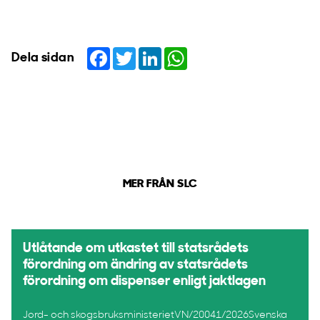
Facebook
Twitter
LinkedIn
WhatsApp
Dela sidan
MER FRÅN SLC
Utlåtande om utkastet till statsrådets
förordning om ändring av statsrådets
förordning om dispenser enligt jaktlagen
Jord- och skogsbruksministerietVN/20041/2026Svenska