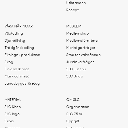
Utlåtanden
Recept
VÅRA NÄRINGAR
MEDLEM
Växtodling
Medlemskap
Djurhållning
Medlemsförmåner
Trädgårdsodling
Markägarfrågor
Ekologisk produktion
Stöd för välmående
Skog
Juridiska frågor
Finländsk mat
SLC Just nu
Mark och miljö
SLC Unga
Landsbygdsföretag
MATERIAL
OM SLC
SLC Shop
Organisation
SLC logo
SLC 75 år
Skola
Uppgift