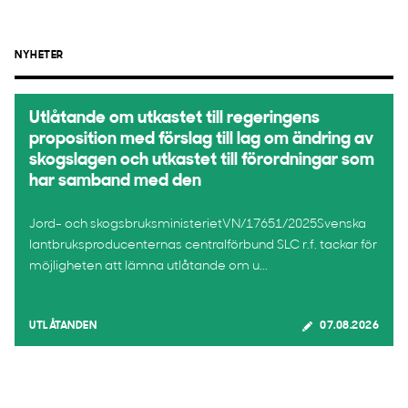
NYHETER
Utlåtande om utkastet till regeringens
proposition med förslag till lag om ändring av
skogslagen och utkastet till förordningar som
har samband med den
Jord- och skogsbruksministerietVN/17651/2025Svenska
lantbruksproducenternas centralförbund SLC r.f. tackar för
möjligheten att lämna utlåtande om u...
UTLÅTANDEN
07.08.2026