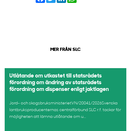
MER FRÅN SLC
Utlåtande om utkastet till statsrådets
förordning om ändring av statsrådets
förordning om dispenser enligt jaktlagen
Jord- och skogsbruksministerietVN/20041/2026Svenska
lantbruksproducenternas centralförbund SLC r.f. tackar för
möjligheten att lämna utlåtande om u...