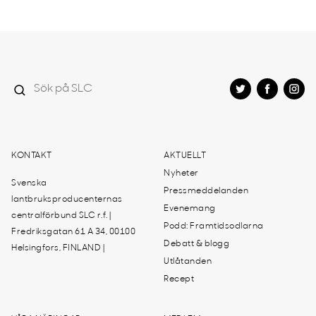
KONTAKT
AKTUELLT
Nyheter
Svenska
Pressmeddelanden
lantbruksproducenternas
Evenemang
centralförbund SLC r.f. |
Podd: Framtidsodlarna
Fredriksgatan 61 A 34, 00100
Debatt & blogg
Helsingfors, FINLAND |
Utlåtanden
Recept