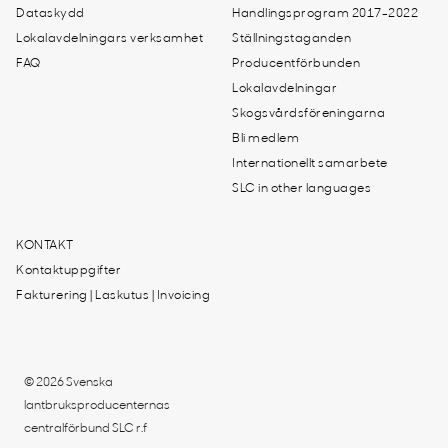
Dataskydd
Handlingsprogram 2017-2022
Lokalavdelningars verksamhet
Ställningstaganden
FAQ
Producentförbunden
Lokalavdelningar
Skogsvårdsföreningarna
Bli medlem
Internationellt samarbete
SLC in other languages
KONTAKT
Kontaktuppgifter
Fakturering | Laskutus | Invoicing
© 2026 Svenska
lantbruksproducenternas
centralförbund SLC r.f