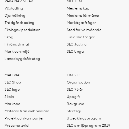
VÅRA NÄRINGAR
MEDLEM
Växtodling
Medlemskap
Djurhållning
Medlemsförmåner
Trädgårdsodling
Markägarfrågor
Ekologisk produktion
Stöd för välmående
Skog
Juridiska frågor
Finländsk mat
SLC Just nu
Mark och miljö
SLC Unga
Landsbygdsföretag
MATERIAL
OM SLC
SLC Shop
Organisation
SLC logo
SLC 75 år
Skola
Uppgift
Marknad
Bakgrund
Material från webbinarier
Strategi
Projekt och kampanjer
Utvecklingsprogam
Pressmaterial
SLC:s miljöprogram 2019