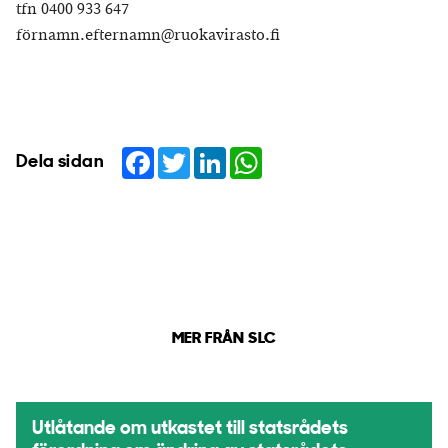
tfn 0400 933 647
förnamn.efternamn@ruokavirasto.fi
Facebook
Twitter
LinkedIn
WhatsApp
Dela sidan
MER FRÅN SLC
Utlåtande om utkastet till statsrådets