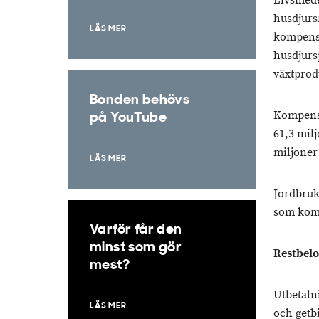
Livsmede
husdjurs
LÄS MER
kompensa
husdjurs
växtprod
Bonden behövs
Kompensa
på YouTube
61,3 milj
miljoner
LÄS MER
Jordbruk
som kom
Varför får den
minst som gör
Restbelo
mest?
Utbetaln
LÄS MER
och getb