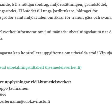
nande, EU:s nötdjursbidrag, miljöersättningen, grundstödet,
gsstödet, EU-stödet till unga jordbrukare, bidraget för
sgrödor samt miljöavtalen om åkrar för tranor, gäss och svana
lsverket informerar om juni månads utbetalningsdatum när d
da.
agarna kan kontrollera uppgifterna om utbetalda stöd i Viputj
vad utbetalningstidtabell (livsmedelsverket.fi)
are upplysningar vid Livsmedelsverket:
eppo Jauhiainen
5855
efternamn@ruokavirasto.fi