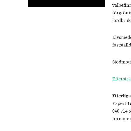
välbefin
förgrönin
jordbruk
Livsmede
fastställ
Stödmott
Eftersträ
Ytterlig
Expert T
040 714 
fornamn.