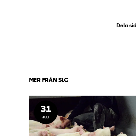
Dela si
MER FRÅN SLC
31
JULI