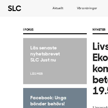
Aktuellt
Våra näringar
I FOKUS
NYHETER
Liv
Läs senaste
nyhetsbrevet
Eko
SLC Just nu
kom
LÄS MER
bet
19.
Facebook: Unga
bönder behövs!