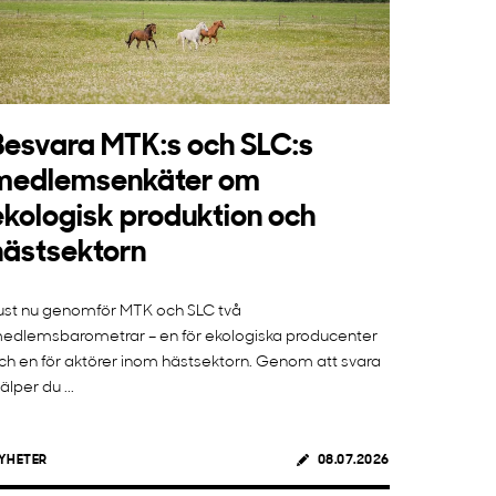
Besvara MTK:s och SLC:s
medlemsenkäter om
ekologisk produktion och
hästsektorn
ust nu genomför MTK och SLC två
edlemsbarometrar – en för ekologiska producenter
ch en för aktörer inom hästsektorn. Genom att svara
jälper du ...
YHETER
08.07.2026