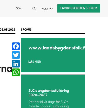
Sök
LANDSBYGDENS FOLK
Logga in
03.05.2023
I FOKUS
Facebook
www.landsbygdensfolk.fi
Twitter
LinkedIn
LÄS MER
rna
WhatsApp
SLC:s ungdomsutbildning
2026–2027
Det har blivit dags för SLC:s
nionde ungdomsutbildning