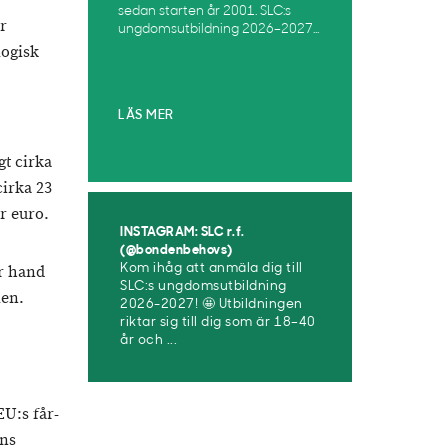
sedan starten år 2001. SLC:s
r
ungdomsutbildning 2026–2027...
logisk
LÄS MER
t cirka
cirka 23
r euro.
INSTAGRAM: SLC r.f.
(@bondenbehovs)
er hand
Kom ihåg att anmäla dig till
SLC:s ungdomsutbildning
en.
2026-2027! 🤩 Utbildningen
riktar sig till dig som är 18–40
år och ...
EU:s får-
ens