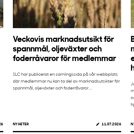
Veckovis marknadsutsikt för
spannmål, oljeväxter och
foderråvaror för medlemmar
SLC har publicerat en samlingssida på vår webbplats
där medlemmar nu kan ta del av marknadsutsikter för
J
spannmål, oljeväxter och foderråvaror....
m
o
h
26
NYHETER
11.07.2026
N