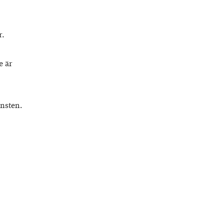
r.
e är
änsten.