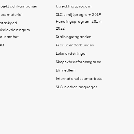
rojekt och kampanjer
Utvecklingsprogam
ressmaterial
SLC:s miljöprogram 2019
Handlingsprogram 2017-
ataskydd
2022
okalavdelningars
erksamhet
Ställningstaganden
AQ
Producentförbunden
Lokalavdelningar
Skogsvårdsföreningarna
Bli medlem
Internationellt samarbete
SLC in other languages