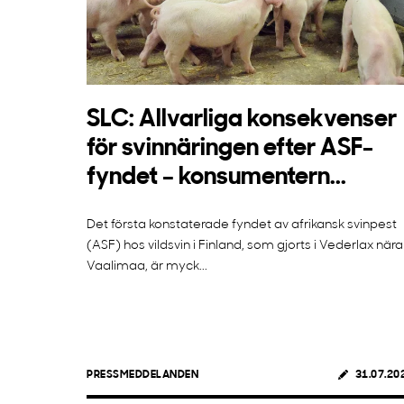
SLC: Allvarliga konsekvenser
för svinnäringen efter ASF-
fyndet – konsumentern...
Det första konstaterade fyndet av afrikansk svinpest
(ASF) hos vildsvin i Finland, som gjorts i Vederlax nära
Vaalimaa, är myck...
PRESSMEDDELANDEN
31.07.20