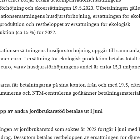
lsverket börjar betala ut kompensationsersättningens
förhöjning och ekoersättningen 19.5.2023. Utbetalningen gälle
tionsersättningens husdjursförhöjning, ersättningen för eko
produktion och restbeloppet av ersättningen för ekologisk
uktion (ca 15 %) för 2022.
tionsersättningens husdjursförhöjning uppgår till sammanlag
oner euro. I ersättning för ekologisk produktion betalas totalt 
 euro, varav husdjursförhöjningens andel är cirka 15,1 miljone
arna får betalningarna på sina konton från och med 19.5, eft
munerna och NTM-centralerna godkänner betalningsmaterial
pp av andra jordbrukarstöd betalas ut i juni
ingen av jordbrukarstöd som söktes år 2022 fortgår i juni med 
idrag. Dessutom betalas restbeloppen av ersättningen för djur