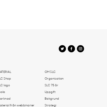
ATERIAL
OM SLC
LC Shop
Organisation
LC logo
SLC 75 år
kola
Uppgift
arknad
Bakgrund
aterial från webbinarier
Strategi