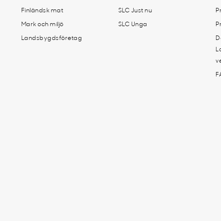
Finländsk mat
SLC Just nu
P
Mark och miljö
SLC Unga
P
Landsbygdsföretag
D
L
v
F