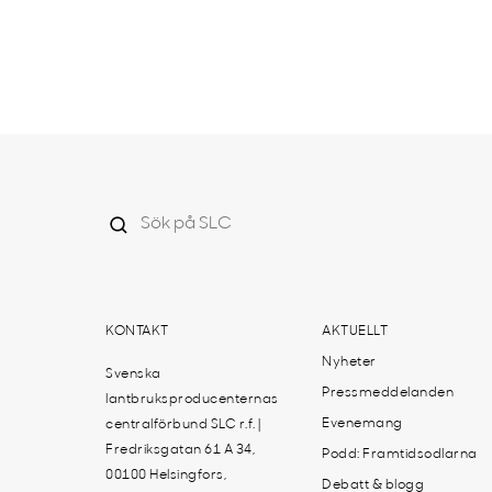
KONTAKT
AKTUELLT
Nyheter
Svenska
Pressmeddelanden
lantbruksproducenternas
Evenemang
centralförbund SLC r.f. |
Fredriksgatan 61 A 34,
Podd: Framtidsodlarna
00100 Helsingfors,
Debatt & blogg