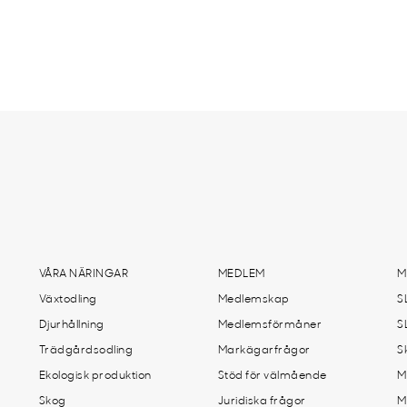
VÅRA NÄRINGAR
MEDLEM
M
Växtodling
Medlemskap
S
Djurhållning
Medlemsförmåner
S
Trädgårdsodling
Markägarfrågor
S
Ekologisk produktion
Stöd för välmående
M
Skog
Juridiska frågor
M