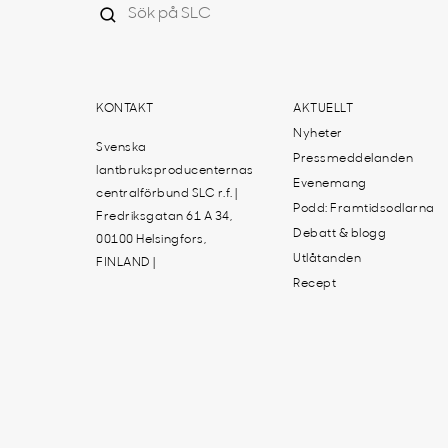
KONTAKT
AKTUELLT
Nyheter
Svenska
Pressmeddelanden
lantbruksproducenternas
Evenemang
centralförbund SLC r.f. |
Podd: Framtidsodlarna
Fredriksgatan 61 A 34,
Debatt & blogg
00100 Helsingfors,
Utlåtanden
FINLAND |
Recept