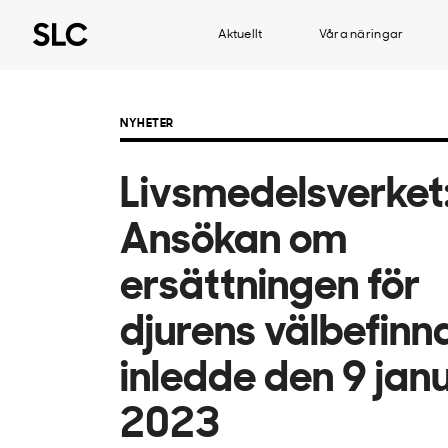
Aktuellt
Våra näringar
NYHETER
Livsmedelsverket
Ansökan om
ersättningen för
djurens välbefin
inledde den 9 jan
2023