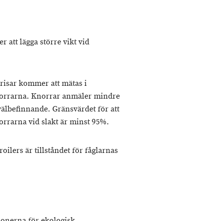
att lägga större vikt vid
risar kommer att mätas i
norrarna. Knorrar anmäler mindre
välbefinnande. Gränsvärdet för att
orrarna vid slakt är minst 95%.
ilers är tillståndet för fåglarnas
ionerna för ekologisk