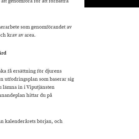
g att genomföra för att förbättra
 merarbete som genomförandet av
ch krav av area.
ärd
ka få ersättning för djurens
n utfodringsplan som baserar sig
 lämna in i Viputjänsten
nnandeplan hittar du på
ån kalenderårets början, och