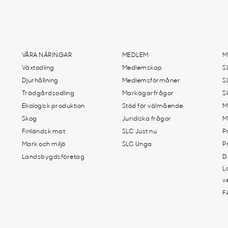
VÅRA NÄRINGAR
MEDLEM
M
Växtodling
Medlemskap
S
Djurhållning
Medlemsförmåner
S
Trädgårdsodling
Markägarfrågor
S
Ekologisk produktion
Stöd för välmående
M
Skog
Juridiska frågor
M
Finländsk mat
SLC Just nu
P
Mark och miljö
SLC Unga
P
Landsbygdsföretag
D
L
v
F