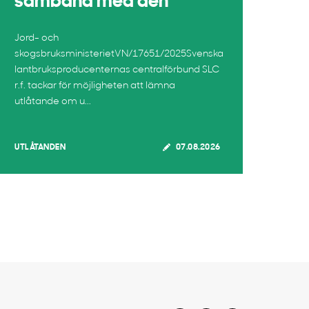
samband med den
Jord- och
skogsbruksministerietVN/17651/2025Svenska
lantbruksproducenternas centralförbund SLC
r.f. tackar för möjligheten att lämna
utlåtande om u...
UTLÅTANDEN
07.08.2026