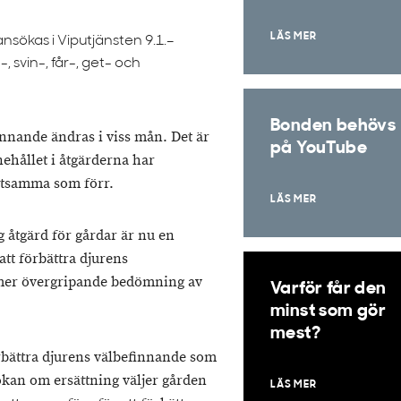
LÄS MER
sökas i Viputjänsten 9.1.­–
, svin-, får-, get- och
Bonden behövs
innande ändras i viss mån. Det är
på YouTube
nehållet i åtgärderna har
etsamma som förr.
LÄS MER
g åtgärd för gårdar är nu en
att förbättra djurens
 mer övergripande bedömning av
Varför får den
minst som gör
mest?
örbättra djurens välbefinnande som
ökan om ersättning väljer gården
LÄS MER