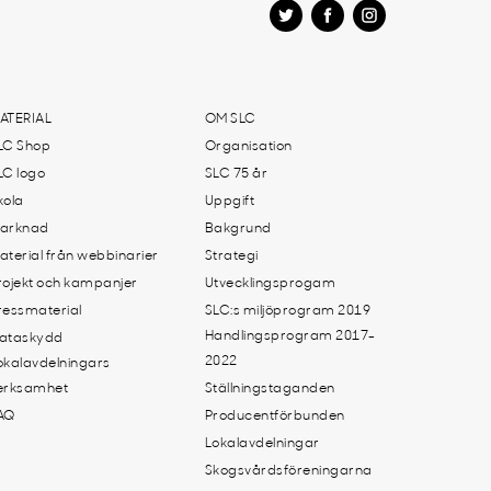
ATERIAL
OM SLC
LC Shop
Organisation
LC logo
SLC 75 år
kola
Uppgift
arknad
Bakgrund
aterial från webbinarier
Strategi
rojekt och kampanjer
Utvecklingsprogam
ressmaterial
SLC:s miljöprogram 2019
Handlingsprogram 2017-
ataskydd
2022
okalavdelningars
erksamhet
Ställningstaganden
AQ
Producentförbunden
Lokalavdelningar
Skogsvårdsföreningarna