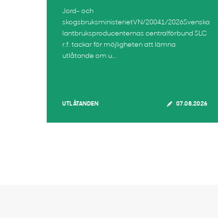
Jord- och
skogsbruksministerietVN/20041/2026Svenska
lantbruksproducenternas centralförbund SLC
r.f. tackar för möjligheten att lämna
utlåtande om u...
UTLÅTANDEN
07.08.2026