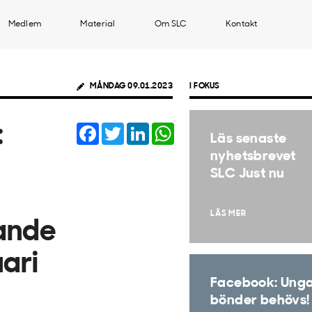
Medlem
Material
Om SLC
Kontakt
MÅNDAG 09.01.2023
I FOKUS
Facebook
Twitter
LinkedIn
WhatsApp
:
Läs senaste
nyhetsbrevet
SLC Just nu
LÄS MER
nande
uari
Facebook: Ung
bönder behövs!