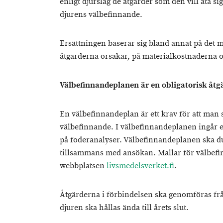
enligt djurslag de åtgärder som den vill åta si
djurens välbefinnande.
Ersättningen baserar sig bland annat på det
åtgärderna orsakar, på materialkostnaderna o
Välbefinnandeplanen är en obligatorisk åtg
En välbefinnandeplan är ett krav för att man s
välbefinnande. I välbefinnandeplanen ingår e
på foderanalyser. Välbefinnandeplanen ska du
tillsammans med ansökan. Mallar för välbefi
webbplatsen
livsmedelsverket.fi
.
Åtgärderna i förbindelsen ska genomföras fr
djuren ska hållas ända till årets slut.