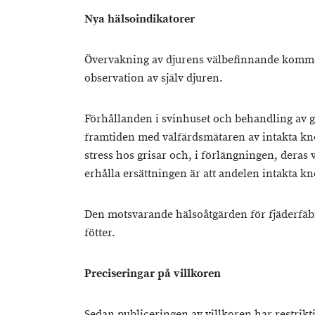
Nya hälsoindikatorer
Övervakning av djurens välbefinnande kommer 
observation av själv djuren.
Förhållanden i svinhuset och behandling av g
framtiden med välfärdsmätaren av intakta k
stress hos grisar och, i förlängningen, deras 
erhålla ersättningen är att andelen intakta kn
Den motsvarande hälsoåtgärden för fjäderfäbro
fötter.
Preciseringar på villkoren
Sedan publiceringen av villkoren har restrikt