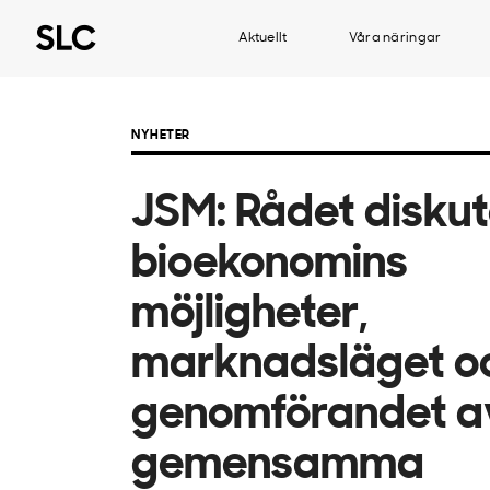
Aktuellt
Våra näringar
NYHETER
JSM: Rådet disku
bioekonomins
möjligheter,
marknadsläget o
genomförandet a
gemensamma