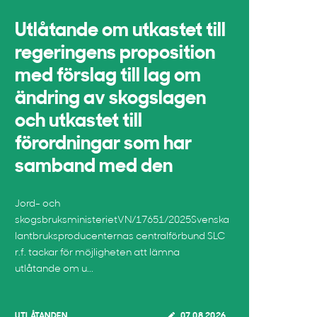
Utlåtande om utkastet till
regeringens proposition
med förslag till lag om
ändring av skogslagen
och utkastet till
förordningar som har
samband med den
Jord- och
skogsbruksministerietVN/17651/2025Svenska
lantbruksproducenternas centralförbund SLC
r.f. tackar för möjligheten att lämna
utlåtande om u...
UTLÅTANDEN
07.08.2026