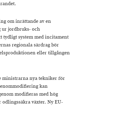
örandet.
ning om inrättande av en
g ur jordbruks- och
tt tydligt system med incitament
ernas regionala särdrag bör
elsproduktionen eller tillgången
 ministrarna nya tekniker för
genommodifiering kan
t genom modifieras med hög
r odlingssäkra växter. Ny EU-