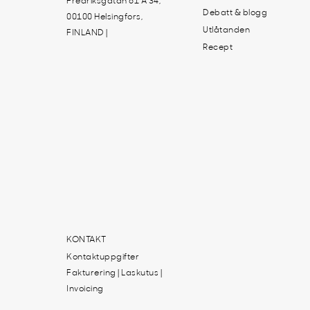
Fredriksgatan 61 A 34,
Debatt & blogg
00100 Helsingfors,
Utlåtanden
FINLAND |
Recept
KONTAKT
Kontaktuppgifter
Fakturering | Laskutus |
Invoicing