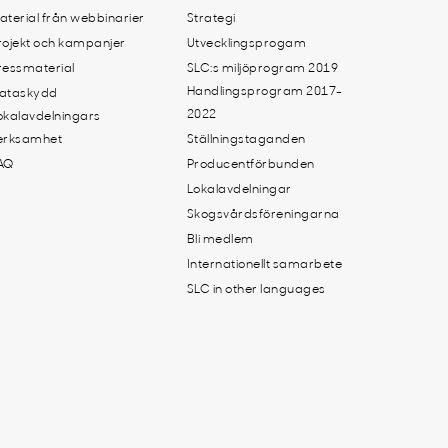
aterial från webbinarier
Strategi
rojekt och kampanjer
Utvecklingsprogam
ressmaterial
SLC:s miljöprogram 2019
Handlingsprogram 2017-
ataskydd
2022
okalavdelningars
erksamhet
Ställningstaganden
AQ
Producentförbunden
Lokalavdelningar
Skogsvårdsföreningarna
Bli medlem
Internationellt samarbete
SLC in other languages