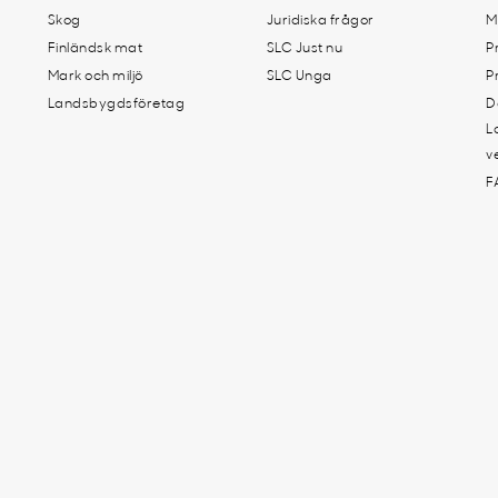
Skog
Juridiska frågor
M
Finländsk mat
SLC Just nu
P
Mark och miljö
SLC Unga
P
Landsbygdsföretag
D
L
v
F