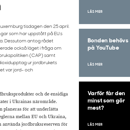
n
LÄS MER
uxemburg tisdagen den 25 april.
gar som har uppstått på EU:s
Bonden behövs
na. Dessutom antog rådet
på YouTube
terade också läget i fråga om
ukspolitiken (CAP) samt
oldioxidupptag ur jordbrukets
LÄS MER
et var jord- och
Varför får den
rdbruksprodukter och de ensidiga
minst som gör
tater i Ukrainas närområde.
mest?
planeras för att underlätta
reglerna mellan EU och Ukraina,
ch använda jordbruksreserven för
LÄS MER