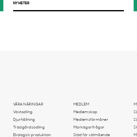
NYHETER
VÅRA NÄRINGAR
MEDLEM
M
Växtodling
Medlemskap
S
Djurhållning
Medlemsförmåner
S
Trädgårdsodling
Markägarfrågor
S
Ekologisk produktion
Stöd för välmående
M