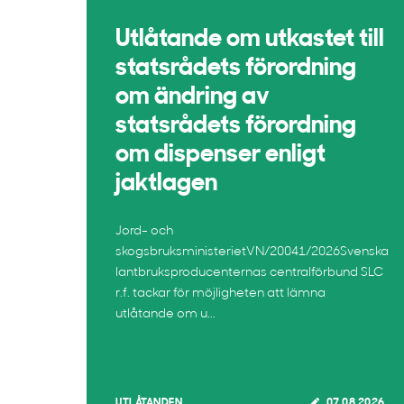
Utlåtande om utkastet till
statsrådets förordning
om ändring av
statsrådets förordning
om dispenser enligt
jaktlagen
Jord- och
skogsbruksministerietVN/20041/2026Svenska
lantbruksproducenternas centralförbund SLC
r.f. tackar för möjligheten att lämna
utlåtande om u...
UTLÅTANDEN
07.08.2026