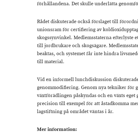
förhållandena. Det skulle underlätta genomf
Rådet diskuterade också förslaget till förord
unionsram för certifiering av koldioxiduppta
skogssynvinkel. Medlemsstaterna efterlyste e
till jordbrukare och skogsägare. Medlemsstat
beaktas, och systemet får inte hindra livsmed
till material.
Vid en informell lunchdiskussion diskuterade
genommodifiering. Genom nya tekniker för 
växtförädlingen påskyndas och en växts ege
precision till exempel för att åstadkomma me
lagstiftning på området väntas i år.
Mer information: