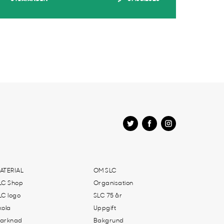
ATERIAL
OM SLC
LC Shop
Organisation
LC logo
SLC 75 år
kola
Uppgift
arknad
Bakgrund