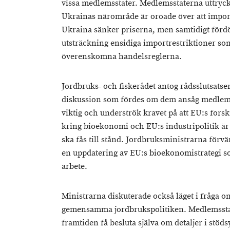
vissa medlemsstater. Medlemsstaterna uttryckte
Ukrainas närområde är oroade över att impor
Ukraina sänker priserna, men samtidigt för
utsträckning ensidiga importrestriktioner so
överenskomna handelsreglerna.
Jordbruks- och fiskerådet antog rådsslutsats
diskussion som fördes om dem ansåg medlems
viktig och underströk kravet på att EU:s fors
kring bioekonomi och EU:s industripolitik är
ska fås till stånd. Jordbruksministrarna förv
en uppdatering av EU:s bioekonomistrategi s
arbete.
Ministrarna diskuterade också läget i fråga
gemensamma jordbrukspolitiken. Medlemsstater
framtiden få besluta själva om detaljer i stöd