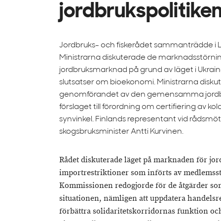
jordbrukspolitike
Jordbruks- och fiskerådet sammanträdde i L
Ministrarna diskuterade de marknadsstörnin
jordbruksmarknad på grund av läget i Ukrai
slutsatser om bioekonomi. Ministrarna disku
genomförandet av den gemensamma jordbr
förslaget till förordning om certifiering av k
synvinkel. Finlands representant vid rådsmöt
skogsbruksminister Antti Kurvinen.
Rådet diskuterade läget på marknaden för jo
importrestriktioner som införts av medlemss
Kommissionen redogjorde för de åtgärder som 
situationen, nämligen att uppdatera handels
förbättra solidaritetskorridornas funktion o