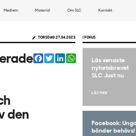
Medlem
Material
Om SLC
Kontakt
TORSDAG 27.04.2023
I FOKUS
Facebook
Twitter
LinkedIn
WhatsApp
terade
Läs senaste
nyhetsbrevet
SLC Just nu
LÄS MER
ch
v den
Facebook: Ung
bönder behövs!