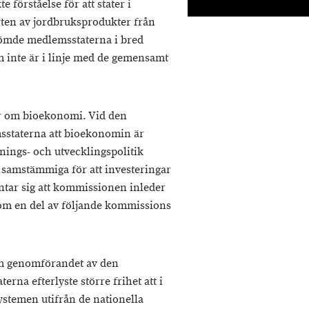
 förståelse för att stater i
ten av jordbruksprodukter från
dömde medlemsstaterna i bred
m inte är i linje med de gemensamt
er om bioekonomi. Vid den
staterna att bioekonomin är
knings- och utvecklingspolitik
 samstämmiga för att investeringar
äntar sig att kommissionen inleder
om en del av följande kommissions
 om genomförandet av den
na efterlyste större frihet att i
systemen utifrån de nationella