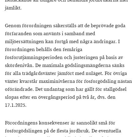
heltäckande än tidigare och behandla jordbrukarna mer
jämlikt.
Genom förordningen säkerställs att de beprövade goda
förfaranden som använts i samband med
miljöersättningen kan fortgå med några ändringar. I
förordningen behålls den femåriga
fosforutjämningsperioden och justeringen på basis av
skördenivån. De maximala gödslingsmängderna sänks
för alla trädgårdsväxter jämfört med nuläget. För övriga
växter kvarstår maximinivåerna för fosforgödsling nästan
oförändrade. Det undantag som har gällt för stallgödsel
slopas efter en övergångsperiod på två år, dvs. den
17.1.2025.
Förordningens konsekvenser är sannolikt små för
fosforgödslingen på de flesta jordbruk. De eventuella