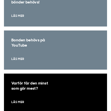
bönder behövs!
LÄS MER
Bonden behövs på
YouTube
LÄS MER
Varför får den minst
som gör mest?
LÄS MER