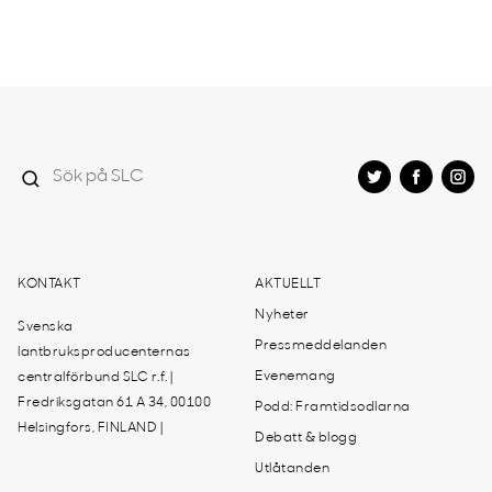
KONTAKT
AKTUELLT
Nyheter
Svenska
Pressmeddelanden
lantbruksproducenternas
Evenemang
centralförbund SLC r.f. |
Fredriksgatan 61 A 34, 00100
Podd: Framtidsodlarna
Helsingfors, FINLAND |
Debatt & blogg
Utlåtanden