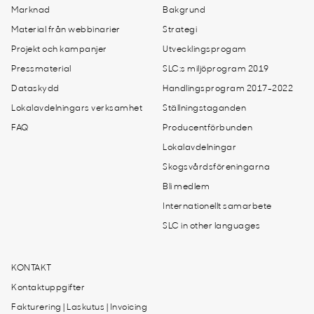
Marknad
Bakgrund
Material från webbinarier
Strategi
Projekt och kampanjer
Utvecklingsprogam
Pressmaterial
SLC:s miljöprogram 2019
Dataskydd
Handlingsprogram 2017-2022
Lokalavdelningars verksamhet
Ställningstaganden
FAQ
Producentförbunden
Lokalavdelningar
Skogsvårdsföreningarna
Bli medlem
Internationellt samarbete
SLC in other languages
KONTAKT
Kontaktuppgifter
Fakturering | Laskutus | Invoicing