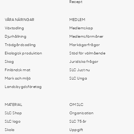
Recept
VÅRA NÄRINGAR
MEDLEM
Växtodling
Medlemskap
Djurhållning
Medlemsförmåner
Trädgårdsodling
Markägarfrågor
Ekologisk produktion
Stöd för välmående
Skog
Juridiska frågor
Finländsk mat
SLC Just nu
Mark och miljö
SLC Unga
Landsbygdsföretag
MATERIAL
OM SLC
SLC Shop
Organisation
SLC logo
SLC 75 år
Skola
Uppgift