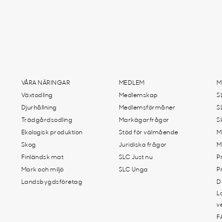
VÅRA NÄRINGAR
MEDLEM
M
Växtodling
Medlemskap
S
Djurhållning
Medlemsförmåner
S
Trädgårdsodling
Markägarfrågor
S
Ekologisk produktion
Stöd för välmående
M
Skog
Juridiska frågor
M
Finländsk mat
SLC Just nu
P
Mark och miljö
SLC Unga
P
Landsbygdsföretag
D
L
v
F