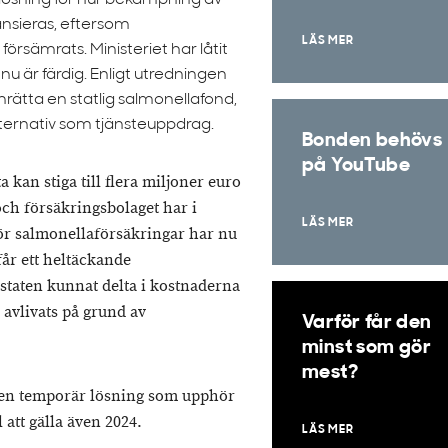
 lösning för hur bekämpning av
ansieras, eftersom
LÄS MER
örsämrats. Ministeriet har låtit
nu är färdig. Enligt utredningen
inrätta en statlig salmonellafond,
alternativ som tjänsteuppdrag.
Bonden behövs
på YouTube
kan stiga till flera miljoner euro
ch försäkringsbolaget har i
LÄS MER
ör salmonellaförsäkringar har nu
får ett heltäckande
staten kunnat delta i kostnaderna
 avlivats på grund av
Varför får den
minst som gör
mest?
 en temporär lösning som upphör
 att gälla även 2024.
LÄS MER