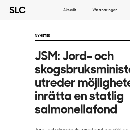
Aktuellt
Våra näringar
NYHETER
JSM: Jord- och
skogsbruksminist
utreder möjlighet
inrätta en statlig
salmonellafond