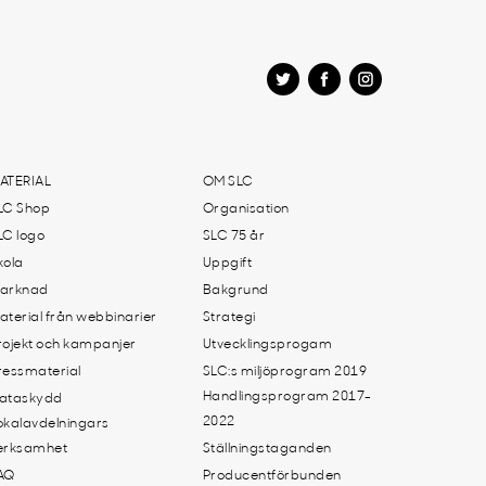
ATERIAL
OM SLC
LC Shop
Organisation
LC logo
SLC 75 år
kola
Uppgift
arknad
Bakgrund
aterial från webbinarier
Strategi
rojekt och kampanjer
Utvecklingsprogam
ressmaterial
SLC:s miljöprogram 2019
Handlingsprogram 2017-
ataskydd
2022
okalavdelningars
erksamhet
Ställningstaganden
AQ
Producentförbunden