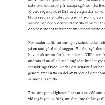
Jord- och skogsbruksministeriet har sökt en
salmonellautbrott på husdjursgårdar ska fin
försäkringsskyddet för husdjursgårdarna har f
Naturresursinstitutet göra en utredning som 
verkar det lämpligaste alternativet vara att 
och ministeriet fortsätter att utreda detta 
Kostnaderna för utrotning av salmonellasmitta 
på en stor gård med suggor. Husdjursgården o
huvudsak svarat för kostnaderna. Villkoren f
ändrats så att alla husdjursgårdar inte längre 
försäkringsskydd. Under det senaste året har 
genom att ersätta en del av värdet på djur som
salmonellasmitta.
Ersättningsmöjligheten har varit avsedd som
vid utgången av 2023, om den inte förlängs till