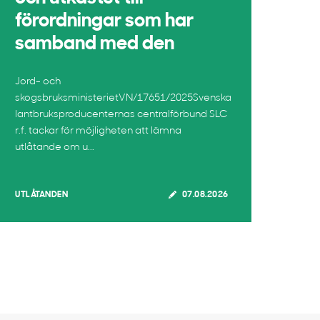
förordningar som har
samband med den
Jord- och
skogsbruksministerietVN/17651/2025Svenska
lantbruksproducenternas centralförbund SLC
r.f. tackar för möjligheten att lämna
utlåtande om u...
UTLÅTANDEN
07.08.2026