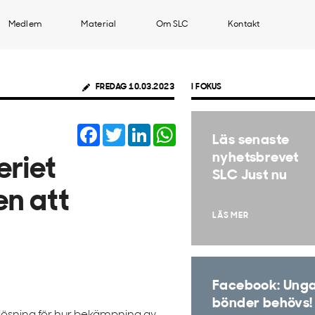
Medlem
Material
Om SLC
Kontakt
FREDAG 10.03.2023
I FOKUS
Facebook
Twitter
LinkedIn
WhatsApp
Läs senaste
nyhetsbrevet
eriet
SLC Just nu
en att
LÄS MER
Facebook: Ung
bönder behövs!