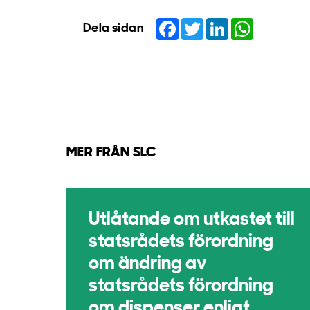
Facebook
Twitter
LinkedIn
WhatsApp
Dela sidan
MER FRÅN SLC
Utlåtande om utkastet till
statsrådets förordning
om ändring av
statsrådets förordning
om dispenser enligt