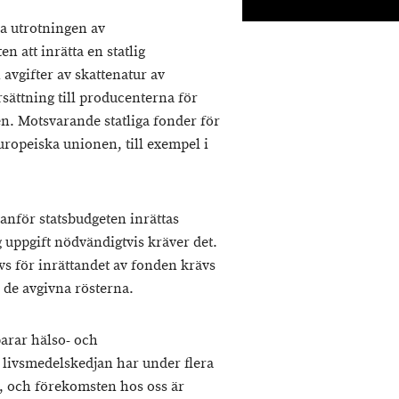
ja utrotningen av
n att inrätta en statlig
avgifter av skattenatur av
sättning till producenterna för
n. Motsvarande statliga fonder för
uropeiska unionen, till exempel i
tanför statsbudgeten inrättas
 uppgift nödvändigtvis kräver det.
s för inrättandet av fonden krävs
v de avgivna rösterna.
arar hälso- och
 livsmedelskedjan har under flera
, och förekomsten hos oss är