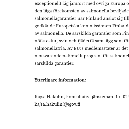
exceptionellt låg jämfört med övriga Europa o
den låga förekomsten av salmonella beviljade
salmonellagarantier när Finland anslöt sig ti
godkände Europeiska kommissionen Finlands 
av salmonella. De särskilda garantier som Finl
nötkreatur, svin och fjäderfä samt ägg som för
salmonellafria. Av EU:s medlemsstater är det 
motsvarande nationellt program för salmone
särskilda garantier.
Ytterligare information:
Kajsa Hakulin, konsultativ tjänsteman, tfn 029
kajsa.hakulin(@)gov.fi