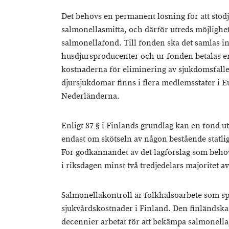
Det behövs en permanent lösning för att stöd
salmonellasmitta, och därför utreds möjlighete
salmonellafond. Till fonden ska det samlas in 
husdjursproducenter och ur fonden betalas er
kostnaderna för eliminering av sjukdomsfalle
djursjukdomar finns i flera medlemsstater i E
Nederländerna.
Enligt 87 § i Finlands grundlag kan en fond u
endast om skötseln av någon bestående statlig
För godkännandet av det lagförslag som behöv
i riksdagen minst två tredjedelars majoritet a
Salmonellakontroll är folkhälsoarbete som sp
sjukvårdskostnader i Finland. Den finländska
decennier arbetat för att bekämpa salmonella