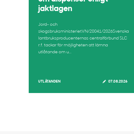
jaktlagen
Jord- och
skogsbruksministerietVN/20041/2026Svenska
lantbruksproducenternas centralförbund SLC
r.f. tackar för möjligheten att lämna
utlåtande om u...
UTLÅTANDEN
07.08.2026