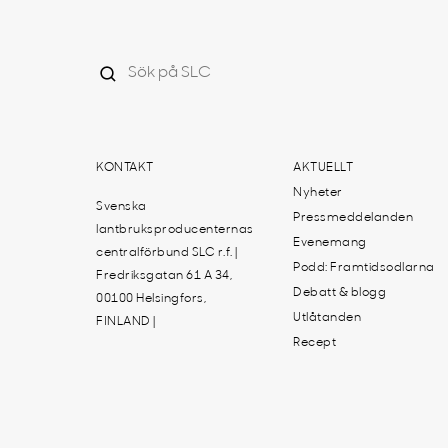
KONTAKT
AKTUELLT
Nyheter
Svenska
Pressmeddelanden
lantbruksproducenternas
Evenemang
centralförbund SLC r.f. |
Podd: Framtidsodlarna
Fredriksgatan 61 A 34,
Debatt & blogg
00100 Helsingfors,
Utlåtanden
FINLAND |
Recept