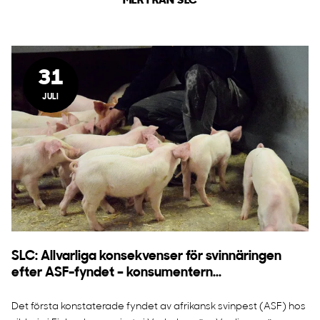
MER FRÅN SLC
31
JULI
SLC: Allvarliga konsekvenser för svinnäringen
efter ASF-fyndet – konsumentern...
Det första konstaterade fyndet av afrikansk svinpest (ASF) hos