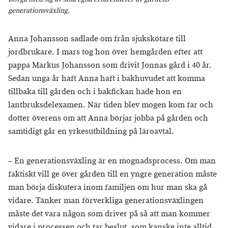
generationsväxling.
Anna Johansson sadlade om från sjukskötare till
jordbrukare. I mars tog hon över hemgården efter att
pappa Markus Johansson som drivit Jonnas gård i 40 år.
Sedan unga år haft Anna haft i bakhuvudet att komma
tillbaka till gården och i bakfickan hade hon en
lantbruksdelexamen. När tiden blev mogen kom far och
dotter överens om att Anna börjar jobba på gården och
samtidigt går en yrkesutbildning på läroavtal.
– En generationsväxling är en mognadsprocess. Om man
faktiskt vill ge över gården till en yngre generation måste
man börja diskutera inom familjen om hur man ska gå
vidare. Tänker man förverkliga generationsväxlingen
måste det vara någon som driver på så att man kommer
vidare i processen och tar beslut, som kanske inte alltid