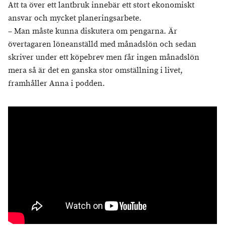
Att ta över ett lantbruk innebär ett stort ekonomiskt
ansvar och mycket planeringsarbete.
– Man måste kunna diskutera om pengarna. Är
övertagaren löneanställd med månadslön och sedan
skriver under ett köpebrev men får ingen månadslön
mera så är det en ganska stor omställning i livet,
framhåller Anna i podden.