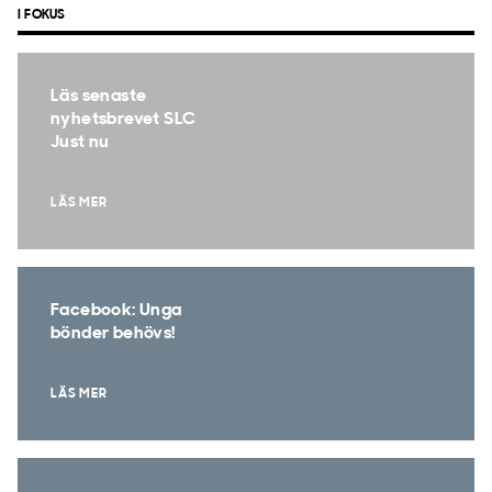
I FOKUS
Läs senaste
nyhetsbrevet SLC
Just nu
LÄS MER
Facebook: Unga
bönder behövs!
LÄS MER