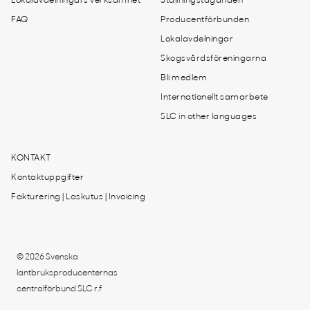
Lokalavdelningars verksamhet
Ställningstaganden
FAQ
Producentförbunden
Lokalavdelningar
Skogsvårdsföreningarna
Bli medlem
Internationellt samarbete
SLC in other languages
KONTAKT
Kontaktuppgifter
Fakturering | Laskutus | Invoicing
© 2026 Svenska
lantbruksproducenternas
centralförbund SLC r.f