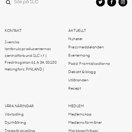
KONTAKT
AKTUELLT
Nyheter
Svenska
Pressmeddelanden
lantbruksproducenternas
Evenemang
centralförbund SLC r.f. |
Fredriksgatan 61 A 34, 00100
Podd: Framtidsodlarna
Helsingfors, FINLAND |
Debatt & blogg
Utlåtanden
Recept
VÅRA NÄRINGAR
MEDLEM
Växtodling
Medlemskap
Djurhållning
Medlemsförmåner
Trädgårdsodling
Markägarfrågor