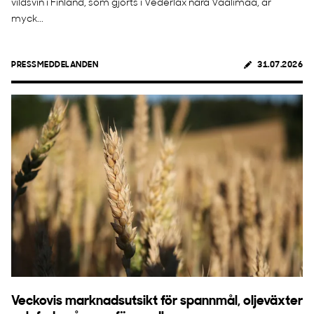
vildsvin i Finland, som gjorts i Vederlax nära Vaalimaa, är
myck...
PRESSMEDDELANDEN
31.07.2026
Veckovis marknadsutsikt för spannmål, oljeväxter