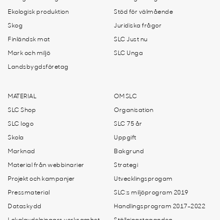
Ekologisk produktion
Stöd för välmående
Skog
Juridiska frågor
Finländsk mat
SLC Just nu
Mark och miljö
SLC Unga
Landsbygdsföretag
MATERIAL
OM SLC
SLC Shop
Organisation
SLC logo
SLC 75 år
Skola
Uppgift
Marknad
Bakgrund
Material från webbinarier
Strategi
Projekt och kampanjer
Utvecklingsprogam
Pressmaterial
SLC:s miljöprogram 2019
Dataskydd
Handlingsprogram 2017-2022