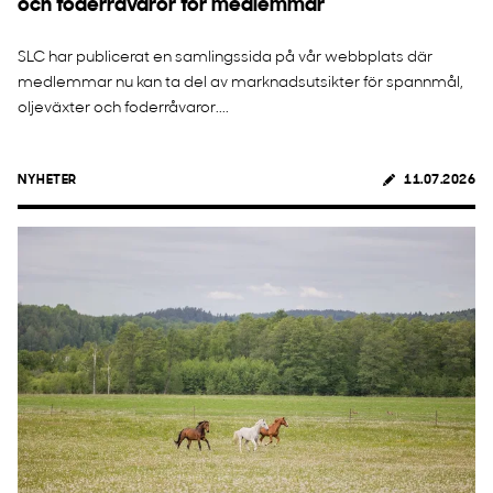
och foderråvaror för medlemmar
SLC har publicerat en samlingssida på vår webbplats där
medlemmar nu kan ta del av marknadsutsikter för spannmål,
oljeväxter och foderråvaror....
NYHETER
11.07.2026