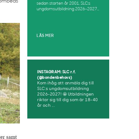
r ombeds
sedan starten år 2001. SLC:s
ungdomsutbildning 2026–2027...
LÄS MER
INSTAGRAM: SLC r.f.
(@bondenbehovs)
Kom ihåg att anmäla dig till
SLC:s ungdomsutbildning
2026-2027! 🤩 Utbildningen
riktar sig till dig som är 18–40
år och ...
ter samt