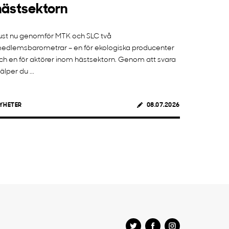
hästsektorn
ust nu genomför MTK och SLC två
edlemsbarometrar – en för ekologiska producenter
ch en för aktörer inom hästsektorn. Genom att svara
jälper du ...
YHETER
08.07.2026