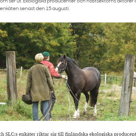
orn ser ut. Ekologiska producenter och hästsektorns aktöre
enkäten senast den 15 augusti.
h SLC:s enkäter riktar sig till finländska ekologiska producen