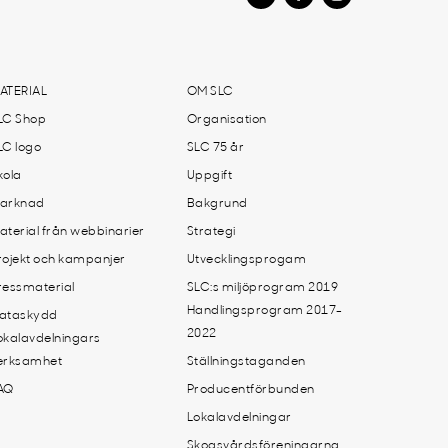
ATERIAL
OM SLC
LC Shop
Organisation
LC logo
SLC 75 år
kola
Uppgift
arknad
Bakgrund
aterial från webbinarier
Strategi
rojekt och kampanjer
Utvecklingsprogam
ressmaterial
SLC:s miljöprogram 2019
Handlingsprogram 2017-
ataskydd
2022
okalavdelningars
erksamhet
Ställningstaganden
AQ
Producentförbunden
Lokalavdelningar
Skogsvårdsföreningarna