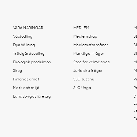
VÅRA NÄRINGAR
MEDLEM
M
Växtodling
Medlemskap
S
Djurhållning
Medlemsförmåner
S
Trädgårdsodling
Markägarfrågor
S
Ekologisk produktion
Stöd för välmående
M
Skog
Juridiska frågor
M
Finländsk mat
SLC Just nu
P
Mark och miljö
SLC Unga
P
Landsbygdsföretag
D
L
v
F