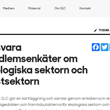
Medlem
Material
Om SLC
Kontakt
TISDAG 
Face
svara
dlemsenkäter om
logiska sektorn och
tsektorn
 SLC gör en kartläggning och samlar genom enkäterna in r
ägesbilden och framtidsutsikterna för ekologiska sektorn och