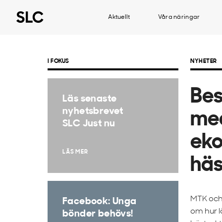
Aktuellt
Våra näringar
I FOKUS
NYHETER
Be
Läs senaste
nyhetsbrevet
me
SLC Just nu
eko
LÄS MER
häs
MTK och
Facebook: Unga
om hur l
bönder behövs!