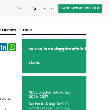
Sök
LANDSBYGDENS FOLK
Logga in
01.08.2023
I FOKUS
book
Twitter
LinkedIn
WhatsApp
www.landsbygdensfolk.fi
LÄS MER
SLC:s ungdomsutbildning
2026–2027
espons
Det har blivit dags för SLC:s
nionde ungdomsutbildning