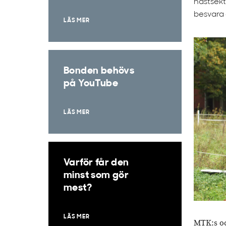
hästsekt
besvara 
LÄS MER
Bonden behövs
på YouTube
LÄS MER
Varför får den
minst som gör
mest?
LÄS MER
MTK:s oc