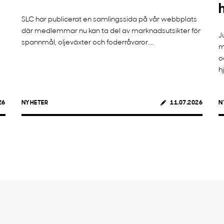
SLC har publicerat en samlingssida på vår webbplats
där medlemmar nu kan ta del av marknadsutsikter för
J
spannmål, oljeväxter och foderråvaror....
m
o
h
26
NYHETER
11.07.2026
N