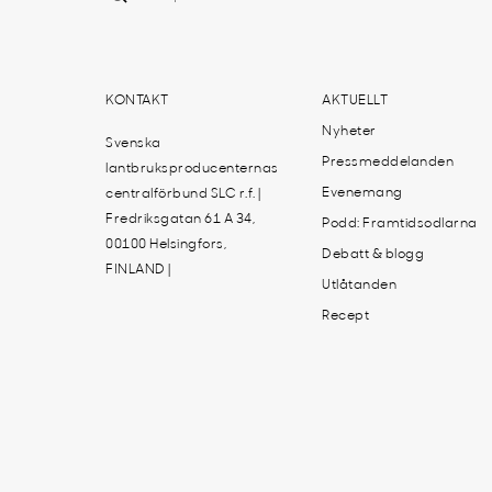
KONTAKT
AKTUELLT
Nyheter
Svenska
Pressmeddelanden
lantbruksproducenternas
Evenemang
centralförbund SLC r.f. |
Fredriksgatan 61 A 34,
Podd: Framtidsodlarna
00100 Helsingfors,
Debatt & blogg
FINLAND |
Utlåtanden
Recept