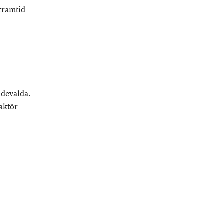
 framtid
ndevalda.
aktör