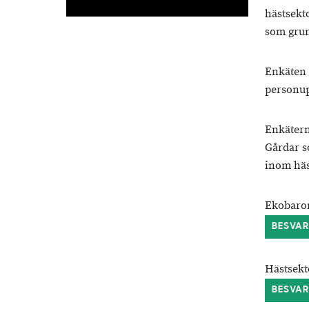
hästsekt
som grun
Enkäten 
personup
Enkätern
Gårdar s
inom häs
Ekobarom
BESVA
Hästsekt
BESVA