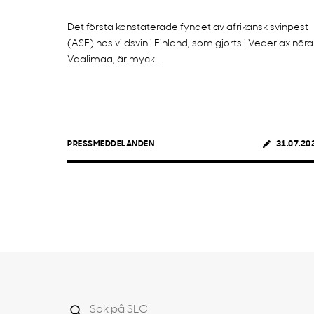
Det första konstaterade fyndet av afrikansk svinpest
(ASF) hos vildsvin i Finland, som gjorts i Vederlax nära
Vaalimaa, är myck...
PRESSMEDDELANDEN
31.07.20