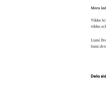
Mera in
Vikke Sc
vikke.sc
Lumi Dro
lumi.dro
Dela si