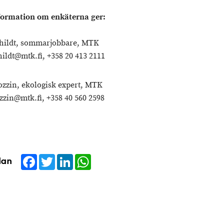
formation om enkäterna ger:
hildt, sommarjobbare, MTK
hildt@mtk.fi, +358 20 413 2111
zzin, ekologisk expert, MTK
zzin@mtk.fi, +358 40 560 2598
Facebook
Twitter
LinkedIn
WhatsApp
dan