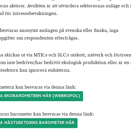
orns aktörer. Avsikten är att utvärdera sektorernas nuläge och
d för intressebevakningen.
besvaras anonymt antingen på svenska eller finska, inga
pgifter om respondenten efterfrågas.
a skickas ut via MTK:s och SLC:s utskott, nätverk och förtroe
om inte bedriver/har bedrivit ekologisk produktion eller är en 
tsektorn kan ignorera enkäterna.
etern kan besvaras via denna länk:
RA EKOBAROMETERN HÄR (WEBROPOL)
orns barometer kan besvaras via denna länk:
RA HÄSTSEKTORNS BAROMETER HÄR