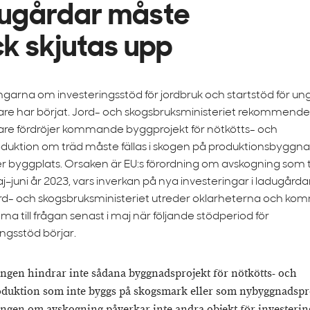
ugårdar måste
k skjutas upp
garna om investeringsstöd för jordbruk och startstöd för un
are har börjat. Jord- och skogsbruksministeriet rekommende
are fördröjer kommande byggprojekt för nötkötts- och
duktion om träd måste fällas i skogen på produktionsbyggn
er byggplats. Orsaken är EU:s förordning om avskogning som t
aj–juni år 2023, vars inverkan på nya investeringar i ladugårda
ord- och skogsbruksministeriet utreder oklarheterna och ko
a till frågan senast i maj när följande stödperiod för
ingsstöd börjar.
ngen hindrar inte sådana byggnadsprojekt för nötkötts- och
duktion som inte byggs på skogsmark eller som nybyggnadspr
ngen om avskogning påverkar inte andra objekt för investerin