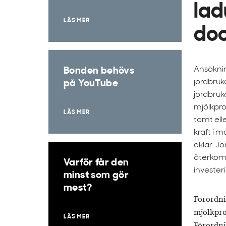
lad
LÄS MER
doc
Ansöknin
Bonden behövs
jordbruk
på YouTube
jordbruk
mjölkpro
LÄS MER
tomt ell
kraft i m
oklar. J
återkomm
Varför får den
invester
minst som gör
mest?
Förordni
mjölkpro
LÄS MER
Förordni