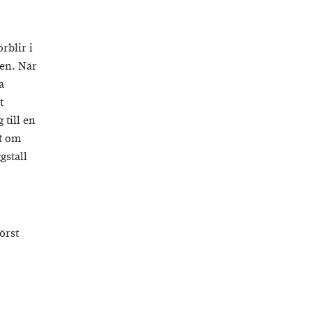
rblir i
en. När
a
t
 till en
st om
gstall
örst