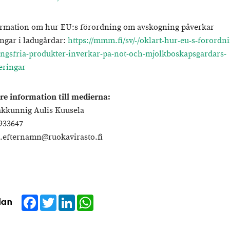
rmation om hur EU:s förordning om avskogning påverkar
ingar i ladugårdar:
https://mmm.fi/sv/-/oklart-hur-eu-s-forordn
ngsfria-produkter-inverkar-pa-not-och-mjolkboskapsgardars-
eringar
are information till medierna:
akkunnig Aulis Kuusela
 933647
efternamn@ruokavirasto.fi
Facebook
Twitter
LinkedIn
WhatsApp
dan