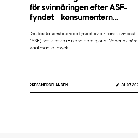
för svinnäringen efter ASF-
fyndet – konsumentern...
Det första konstaterade fyndet av afrikansk svinpest
(ASF) hos vildsvin i Finland, som gjorts i Vederlax nära
Vaalimaa, är myck...
PRESSMEDDELANDEN
31.07.20