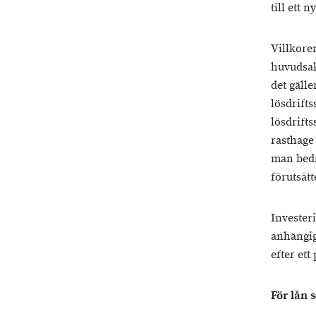
till ett n
Villkoren
huvudsak
det gäll
lösdrifts
lösdrifts
rasthage
man bedri
förutsätt
Invester
anhängig
efter ett 
För lån 