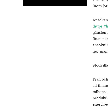
inom jor
Ansökan 
(
https://
tjänsten
finansie
ansöknin
hur man 
Stödvill
Från och
att fina
miljöns 
produkti
energibes