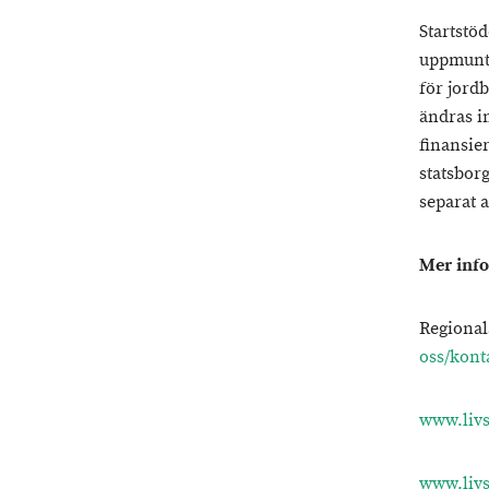
Startstö
uppmuntr
för jord
ändras i
finansier
statsbor
separat 
Mer info
Regional
oss/kont
www.livs
www.livs