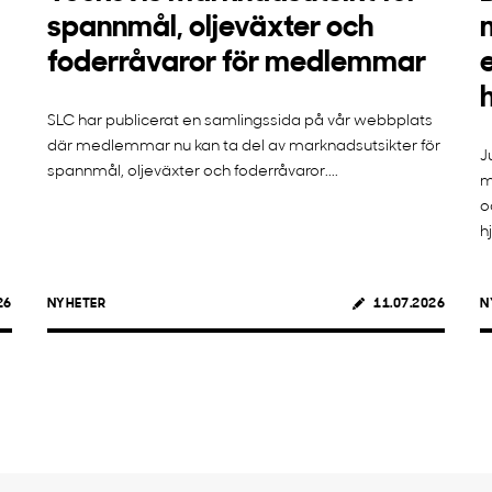
spannmål, oljeväxter och
foderråvaror för medlemmar
SLC har publicerat en samlingssida på vår webbplats
där medlemmar nu kan ta del av marknadsutsikter för
J
spannmål, oljeväxter och foderråvaror....
m
o
h
26
NYHETER
11.07.2026
N