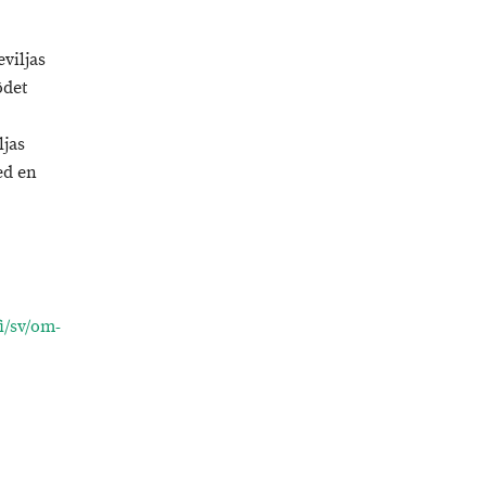
viljas
ödet
ljas
ed en
i/sv/om-