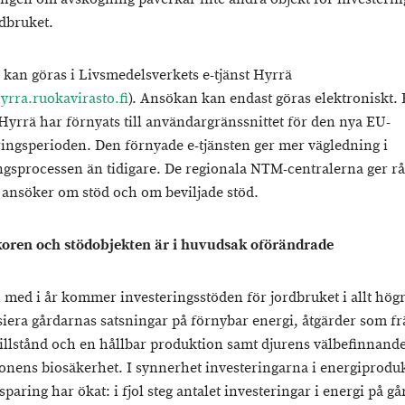
dbruket.
kan göras i Livsmedelsverkets e-tjänst Hyrrä
hyrra.ruokavirasto.fi
). Ansökan kan endast göras elektroniskt. 
 Hyrrä har förnyats till användargränssnittet för den nya EU-
ringsperioden. Den förnyade e-tjänsten ger mer vägledning i
gsprocessen än tidigare. De regionala NTM-centralerna ger r
ansöker om stöd och om beviljade stöd.
koren och stödobjekten är i huvudsak oförändrade
 med i år kommer investeringsstöden för jordbruket i allt hög
nsiera gårdarnas satsningar på förnybar energi, åtgärder som f
tillstånd och en hållbar produktion samt djurens välbefinnand
onens biosäkerhet. I synnerhet investeringarna i energiprodu
paring har ökat: i fjol steg antalet investeringar i energi på g