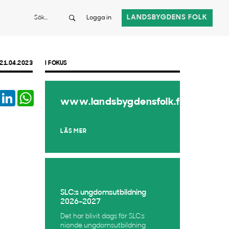
Sök
LANDSBYGDENS FOLK
Logga in
21.04.2023
I FOKUS
book
Twitter
LinkedIn
WhatsApp
www.landsbygdensfolk.fi
LÄS MER
SLC:s ungdomsutbildning
2026–2027
Det har blivit dags för SLC:s
nionde ungdomsutbildning