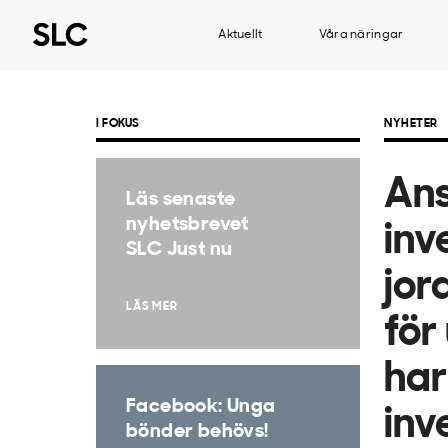
Aktuellt
Våra näringar
I FOKUS
NYHETER
An
Läs senaste
nyhetsbrevet
inv
SLC Just nu
jor
LÄS MER
för
har
Facebook: Unga
inv
bönder behövs!