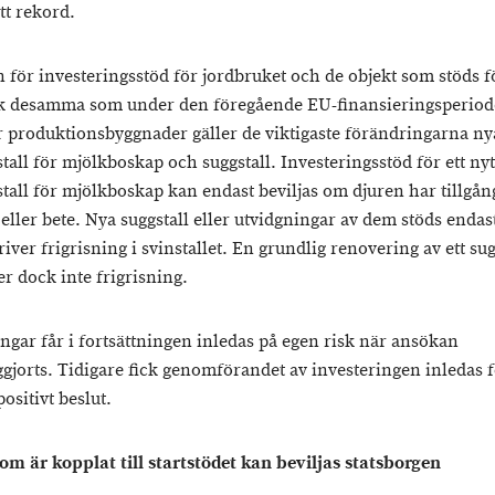
ytt rekord.
 för investeringsstöd för jordbruket och de objekt som stöds fö
 desamma som under den föregående EU-finansieringsperiod
er produktionsbyggnader gäller de viktigaste förändringarna ny
stall för mjölkboskap och suggstall. Investeringsstöd för ett nyt
stall för mjölkboskap kan endast beviljas om djuren har tillgång
 eller bete. Nya suggstall eller utvidgningar av dem stöds enda
ver frigrisning i svinstallet. En grundlig renovering av ett sug
er dock inte frigrisning.
ingar får i fortsättningen inledas på egen risk när ansökan
gjorts. Tidigare fick genomförandet av investeringen inledas f
positivt beslut.
som är kopplat till startstödet kan beviljas statsborgen