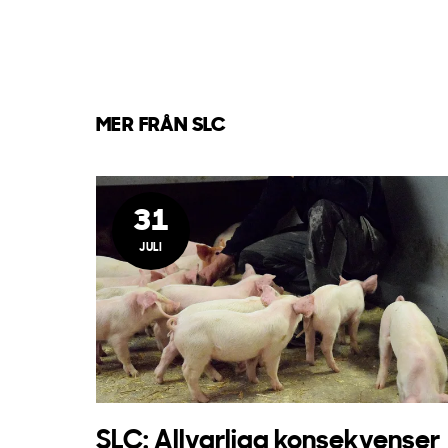
MER FRÅN SLC
31
JULI
SLC: Allvarliga konsekvenser