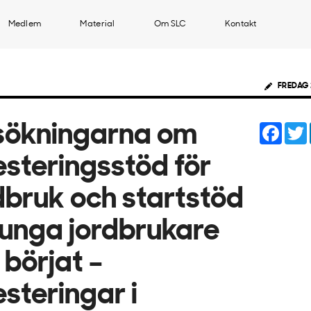
Medlem
Material
Om SLC
Kontakt
FREDAG 
Face
sökningarna om
esteringsstöd för
dbruk och startstöd
 unga jordbrukare
 börjat –
esteringar i