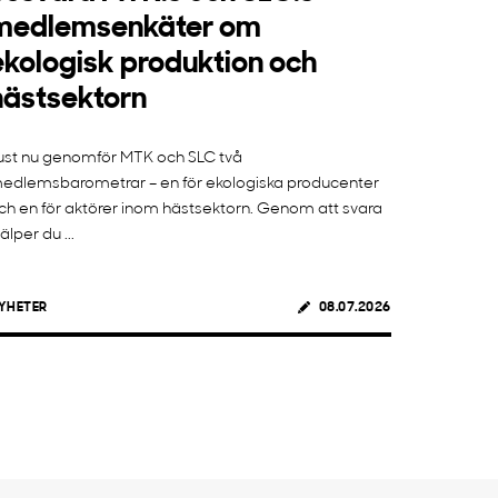
medlemsenkäter om
ekologisk produktion och
hästsektorn
ust nu genomför MTK och SLC två
edlemsbarometrar – en för ekologiska producenter
ch en för aktörer inom hästsektorn. Genom att svara
jälper du ...
YHETER
08.07.2026