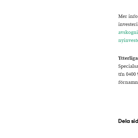
Mer info
invester
avskogni
nyinvest
Ytterlig
Specials
tfn 0400
förnamn.
Dela si