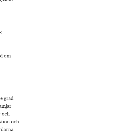
E-
åd om
re grad
rämjar
e och
ktion och
årdarna