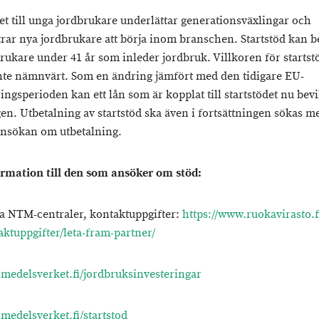
det till unga jordbrukare underlättar generationsväxlingar och
ar nya jordbrukare att börja inom branschen. Startstöd kan be
brukare under 41 år som inleder jordbruk. Villkoren för startst
nte nämnvärt. Som en ändring jämfört med den tidigare EU-
ingsperioden kan ett lån som är kopplat till startstödet nu bevi
gen. Utbetalning av startstöd ska även i fortsättningen sökas m
ansökan om utbetalning.
rmation till den som ansöker om stöd:
a NTM-centraler, kontaktuppgifter:
https://www.ruokavirasto.f
aktuppgifter/leta-fram-partner/
medelsverket.fi/jordbruksinvesteringar
medelsverket.fi/startstod