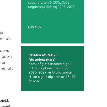
sedan starten år 2001. SLC:s
ungdomsutbildning 2026–2027...
LÄS MER
ga
rar att
adens
INSTAGRAM: SLC r.f.
räder i
(@bondenbehovs)
r är
Kom ihåg att anmäla dig till
mmer att
SLC:s ungdomsutbildning
2026-2027! 🤩 Utbildningen
riktar sig till dig som är 18–40
år och ...
ojekt.
gsstöd