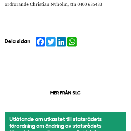
ordförande Christian Nyholm, tfn 0400 685433
Facebook
Twitter
LinkedIn
WhatsApp
Dela sidan
MER FRÅN SLC
Utlåtande om utkastet till statsrådets
förordning om ändring av statsrådets