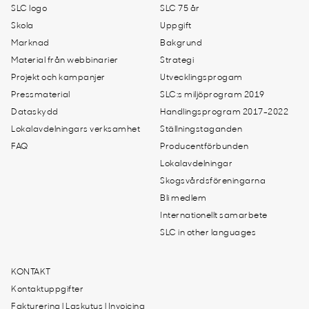
SLC logo
SLC 75 år
Skola
Uppgift
Marknad
Bakgrund
Material från webbinarier
Strategi
Projekt och kampanjer
Utvecklingsprogam
Pressmaterial
SLC:s miljöprogram 2019
Dataskydd
Handlingsprogram 2017-2022
Lokalavdelningars verksamhet
Ställningstaganden
FAQ
Producentförbunden
Lokalavdelningar
Skogsvårdsföreningarna
Bli medlem
Internationellt samarbete
SLC in other languages
KONTAKT
Kontaktuppgifter
Fakturering | Laskutus | Invoicing