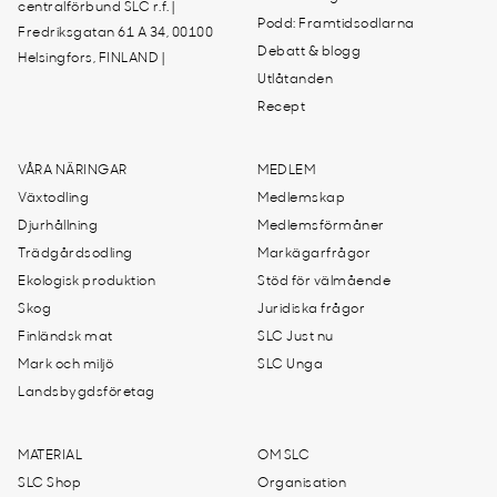
centralförbund SLC r.f. |
Podd: Framtidsodlarna
Fredriksgatan 61 A 34, 00100
Debatt & blogg
Helsingfors, FINLAND |
Utlåtanden
Recept
VÅRA NÄRINGAR
MEDLEM
Växtodling
Medlemskap
Djurhållning
Medlemsförmåner
Trädgårdsodling
Markägarfrågor
Ekologisk produktion
Stöd för välmående
Skog
Juridiska frågor
Finländsk mat
SLC Just nu
Mark och miljö
SLC Unga
Landsbygdsföretag
MATERIAL
OM SLC
SLC Shop
Organisation