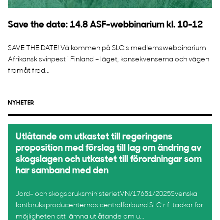
Save the date: 14.8 ASF-webbinarium kl. 10-12
SAVE THE DATE! Välkommen på SLC:s medlemswebbinarium
Afrikansk svinpest i Finland – läget, konsekvenserna och vägen
framåt fred...
NYHETER
Utlåtande om utkastet till regeringens
proposition med förslag till lag om ändring av
skogslagen och utkastet till förordningar som
har samband med den
Jord- och skogsbruksministerietVN/17651/2025Svenska
lantbruksproducenternas centralförbund SLC r.f. tackar för
möjligheten att lämna utlåtande om u...