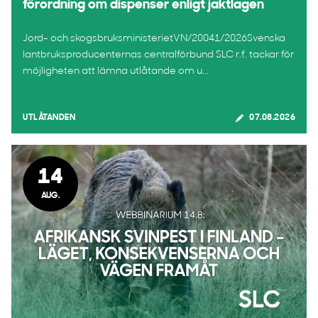
förordning om dispenser enligt jaktlagen
Jord- och skogsbruksministerietVN/20041/2026Svenska
lantbruksproducenternas centralförbund SLC r.f. tackar för
möjligheten att lämna utlåtande om u...
UTLÅTANDEN
07.08.2026
14
AUG.