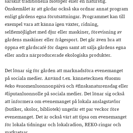
särskilt traditionella biotoper eller en naturstig.
Önskemålet är att gårdar också ska ordnar annat program
enligt gårdens egna förutsättningar. Programmet kan till
exempel vara att känna igen växter, ridning,
selfiemöjlighet med djur eller maskiner, förevisning av
gårdens maskiner eller frågesport. Det går även bra att
öppna ett gårdscafé för dagen samt att sälja gårdens egna
eller andra närproducerade ekologiska produkter.
Det lönar sig för gården att marknadsföra evenemanget
på sociala medier. Använd t.ex. kännetecknen #luomu
#eko #suomenluonnonpäivä och #finskanaturensdag eller
#liputanluonnolle på sociala medier. Det lönar sig också
att informera om evenemanget på lokala anslagstavlor
(butiker, skolor, bibliotek) ungefär ett par veckor före
evenemanget. Det är också värt att tipsa om evenemanget
för lokala tidningar och lokalradion, REKO-ringar och
matkretsar.