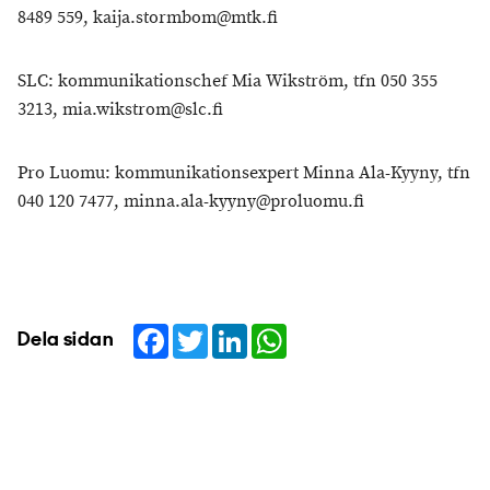
8489 559, kaija.stormbom@mtk.fi
SLC: kommunikationschef Mia Wikström, tfn 050 355
3213, mia.wikstrom@slc.fi
Pro Luomu: kommunikationsexpert Minna Ala-Kyyny, tfn
040 120 7477, minna.ala-kyyny@proluomu.fi
Facebook
Twitter
LinkedIn
WhatsApp
Dela sidan