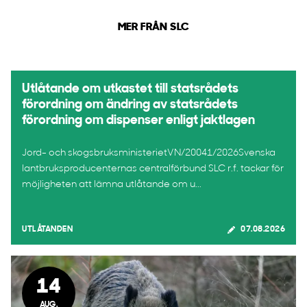
MER FRÅN SLC
Utlåtande om utkastet till statsrådets
förordning om ändring av statsrådets
förordning om dispenser enligt jaktlagen
Jord- och skogsbruksministerietVN/20041/2026Svenska
lantbruksproducenternas centralförbund SLC r.f. tackar för
möjligheten att lämna utlåtande om u...
UTLÅTANDEN
07.08.2026
14
AUG.