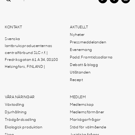
KONTAKT
AKTUELLT
Nyheter
Svenska
Pressmeddelanden
lantbruksproducenternas
Evenemang
centralförbund SLC r.f. |
Podd: Framtidsodlarna
Fredriksgatan 61 A 34, 00100
Debatt & blogg
Helsingfors, FINLAND |
Utlåtanden
Recept
VÅRA NÄRINGAR
MEDLEM
Växtodling
Medlemskap
Djurhållning
Medlemsförmåner
Trädgårdsodling
Markägarfrågor
Ekologisk produktion
Stöd för välmående