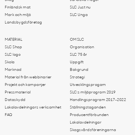
Skog
Juridiska frågor
Finländsk mat
SLC Just nu
Mark och miljö
SLC Unga
Landsbygdsföretag
MATERIAL
OM SLC
SLC Shop
Organisation
SLC logo
SLC 75 år
Skola
Uppgift
Marknad
Bakgrund
Material från webbinarier
Strategi
Projekt och kampanjer
Utvecklingsprogam
Pressmaterial
SLC:s miljöprogram 2019
Dataskydd
Handlingsprogram 2017-2022
Lokalavdelningars verksamhet
Ställningstaganden
FAQ
Producentförbunden
Lokalavdelningar
Skogsvårdsföreningarna