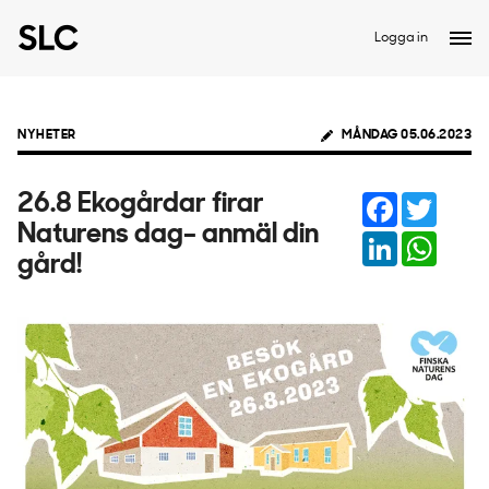
Logga in
NYHETER
MÅNDAG 05.06.2023
Facebook
Twitter
26.8 Ekogårdar firar
Naturens dag– anmäl din
LinkedIn
Whats
gård!