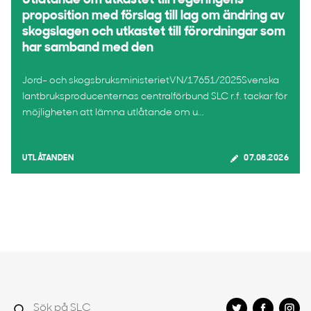
Utlåtande om utkastet till regeringens
proposition med förslag till lag om ändring av
skogslagen och utkastet till förordningar som
har samband med den
Jord- och skogsbruksministerietVN/17651/2025Svenska
lantbruksproducenternas centralförbund SLC r.f. tackar för
möjligheten att lämna utlåtande om u...
UTLÅTANDEN
07.08.2026