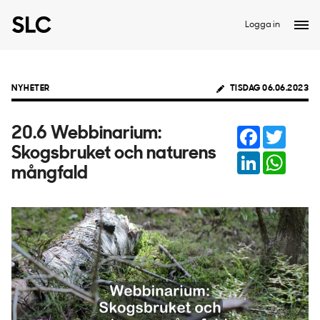
Logga in
NYHETER
TISDAG 06.06.2023
Facebook
Twitter
20.6 Webbinarium:
Skogsbruket och naturens
LinkedIn
Whats
mångfald