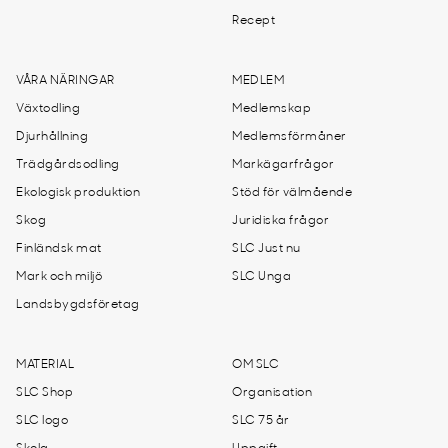
Recept
VÅRA NÄRINGAR
MEDLEM
Växtodling
Medlemskap
Djurhållning
Medlemsförmåner
Trädgårdsodling
Markägarfrågor
Ekologisk produktion
Stöd för välmående
Skog
Juridiska frågor
Finländsk mat
SLC Just nu
Mark och miljö
SLC Unga
Landsbygdsföretag
MATERIAL
OM SLC
SLC Shop
Organisation
SLC logo
SLC 75 år