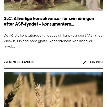
SLC: Allvarliga konsekvenser för svinnäringen
efter ASF-fyndet – konsumentern...
Det första konstaterade fyndet av afrikansk svinpest (ASF) hos
vildsvin i Finland, som gjorts i Vederlax nära Vaalimaa, är
myck...
PRESSMEDDELANDEN
31.07.2026