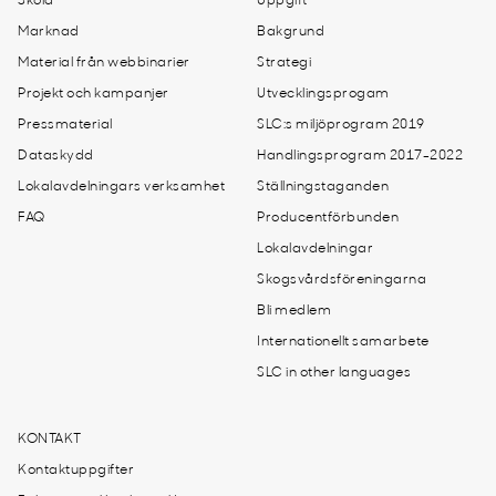
Skola
Uppgift
Marknad
Bakgrund
Material från webbinarier
Strategi
Projekt och kampanjer
Utvecklingsprogam
Pressmaterial
SLC:s miljöprogram 2019
Dataskydd
Handlingsprogram 2017-2022
Lokalavdelningars verksamhet
Ställningstaganden
FAQ
Producentförbunden
Lokalavdelningar
Skogsvårdsföreningarna
Bli medlem
Internationellt samarbete
SLC in other languages
KONTAKT
Kontaktuppgifter