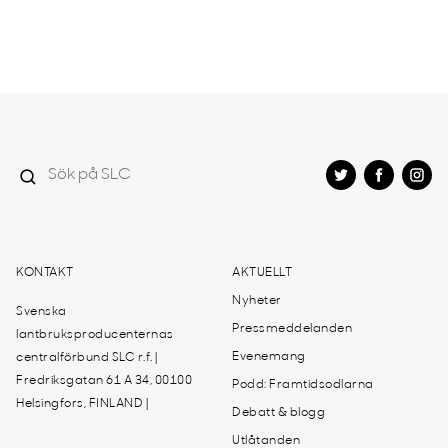
KONTAKT
AKTUELLT
Nyheter
Svenska
Pressmeddelanden
lantbruksproducenternas
Evenemang
centralförbund SLC r.f. |
Fredriksgatan 61 A 34, 00100
Podd: Framtidsodlarna
Helsingfors, FINLAND |
Debatt & blogg
Utlåtanden