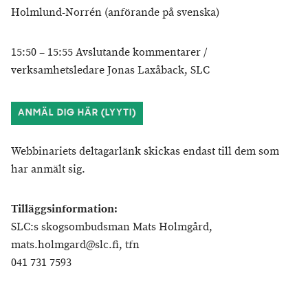
Holmlund-Norrén (anförande på svenska)
15:50 – 15:55 Avslutande kommentarer /
verksamhetsledare Jonas Laxåback, SLC
ANMÄL DIG HÄR (LYYTI)
Webbinariets deltagarlänk skickas endast till dem som
har anmält sig.
Tilläggsinformation:
SLC:s skogsombudsman Mats Holmgård,
mats.holmgard@slc.fi, tfn
041 731 7593