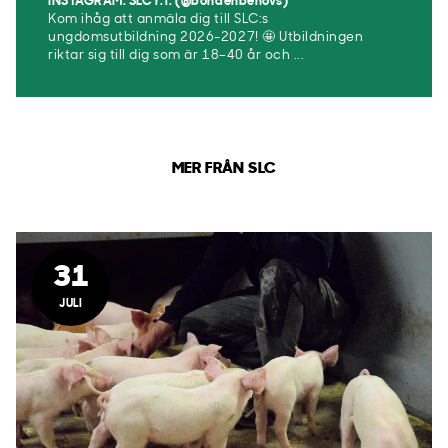
INSTAGRAM: SLC r.f. (@bondenbehovs)
Kom ihåg att anmäla dig till SLC:s
ungdomsutbildning 2026-2027! 🤩 Utbildningen
riktar sig till dig som är 18–40 år och ...
MER FRÅN SLC
31
JULI