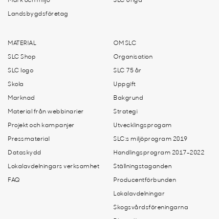
Mark och miljö
SLC Unga
Landsbygdsföretag
MATERIAL
OM SLC
SLC Shop
Organisation
SLC logo
SLC 75 år
Skola
Uppgift
Marknad
Bakgrund
Material från webbinarier
Strategi
Projekt och kampanjer
Utvecklingsprogam
Pressmaterial
SLC:s miljöprogram 2019
Dataskydd
Handlingsprogram 2017-2022
Lokalavdelningars verksamhet
Ställningstaganden
FAQ
Producentförbunden
Lokalavdelningar
Skogsvårdsföreningarna