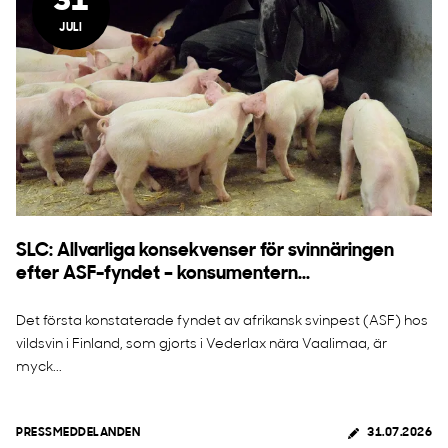
31
JULI
SLC: Allvarliga konsekvenser för svinnäringen
efter ASF-fyndet – konsumentern...
Det första konstaterade fyndet av afrikansk svinpest (ASF) hos
vildsvin i Finland, som gjorts i Vederlax nära Vaalimaa, är
myck...
PRESSMEDDELANDEN
31.07.2026