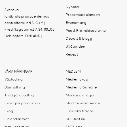
Nyheter
Svenska
Pressmeddelanden
lantbruksproducenternas
Evenemang
centralförbund SLC r.f. |
Fredriksgatan 61 A 34, 00100
Podd: Framtidsodlarna
Helsingfors, FINLAND |
Debatt & blogg
Utlåtanden
Recept
VÅRA NÄRINGAR
MEDLEM
Växtodling
Medlemskap
Djurhållning
Medlemsförmåner
Trädgårdsodling
Markägarfrågor
Ekologisk produktion
Stöd för välmående
Skog
Juridiska frågor
Finländsk mat
SLC Just nu