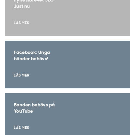
nyhetsbrevet SLC
Just nu
LÄS MER
Facebook: Unga
bönder behövs!
LÄS MER
Bonden behövs på
YouTube
LÄS MER