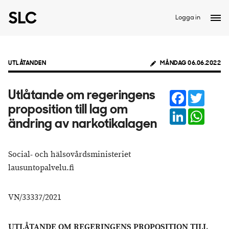
Logga in
UTLÅTANDEN
MÅNDAG 06.06.2022
Facebook
Twitter
Utlåtande om regeringens
proposition till lag om
LinkedIn
Whats
ändring av narkotikalagen
Social- och hälsovårdsministeriet
lausuntopalvelu.fi
VN/33337/2021
UTLÅTANDE OM REGERINGENS PROPOSITION TILL