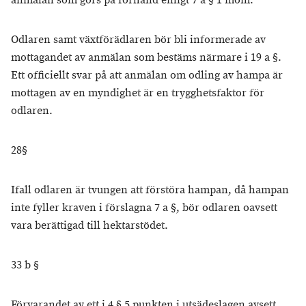
anmälan som görs på förhand enligt 7 a § 1 mom.
Odlaren samt växtförädlaren bör bli informerade av
mottagandet av anmälan som bestäms närmare i 19 a §.
Ett officiellt svar på att anmälan om odling av hampa är
mottagen av en myndighet är en trygghetsfaktor för
odlaren.
28§
Ifall odlaren är tvungen att förstöra hampan, då hampan
inte fyller kraven i förslagna 7 a §, bör odlaren oavsett
vara berättigad till hektarstödet.
33 b §
Förvarandet av ett i 4 § 5 punkten i utsädeslagen avsett