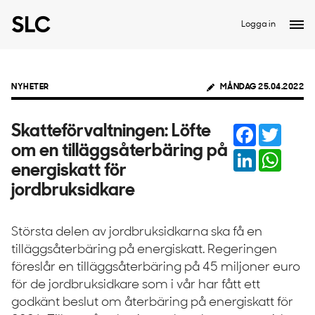
Logga in
NYHETER
MÅNDAG 25.04.2022
Facebook
Twitter
Skatteförvaltningen: Löfte
om en tilläggsåterbäring på
LinkedIn
Whats
energiskatt för
jordbruksidkare
Största delen av jordbruksidkarna ska få en
tilläggsåterbäring på energiskatt. Regeringen
föreslår en tilläggsåterbäring på 45 miljoner euro
för de jordbruksidkare som i vår har fått ett
godkänt beslut om återbäring på energiskatt för