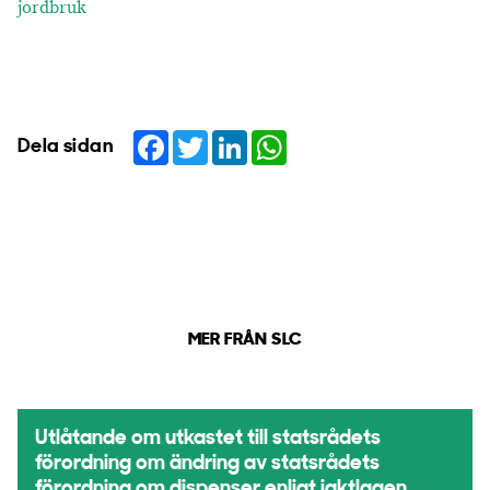
jordbruk
Facebook
Twitter
LinkedIn
WhatsApp
Dela sidan
MER FRÅN SLC
Utlåtande om utkastet till statsrådets
förordning om ändring av statsrådets
förordning om dispenser enligt jaktlagen