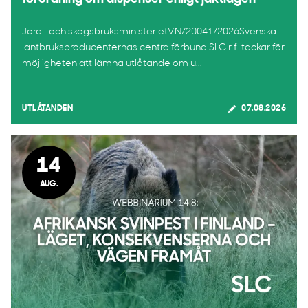
Jord- och skogsbruksministerietVN/20041/2026Svenska
lantbruksproducenternas centralförbund SLC r.f. tackar för
möjligheten att lämna utlåtande om u...
UTLÅTANDEN
07.08.2026
14
AUG.