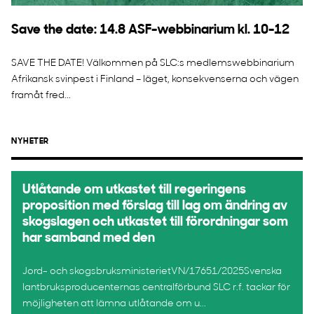
Save the date: 14.8 ASF-webbinarium kl. 10-12
SAVE THE DATE! Välkommen på SLC:s medlemswebbinarium
Afrikansk svinpest i Finland – läget, konsekvenserna och vägen
framåt fred...
NYHETER
Utlåtande om utkastet till regeringens
proposition med förslag till lag om ändring av
skogslagen och utkastet till förordningar som
har samband med den
Jord- och skogsbruksministerietVN/17651/2025Svenska
lantbruksproducenternas centralförbund SLC r.f. tackar för
möjligheten att lämna utlåtande om u...