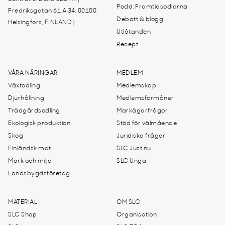
Podd: Framtidsodlarna
Fredriksgatan 61 A 34, 00100
Debatt & blogg
Helsingfors, FINLAND |
Utlåtanden
Recept
VÅRA NÄRINGAR
MEDLEM
Växtodling
Medlemskap
Djurhållning
Medlemsförmåner
Trädgårdsodling
Markägarfrågor
Ekologisk produktion
Stöd för välmående
Skog
Juridiska frågor
Finländsk mat
SLC Just nu
Mark och miljö
SLC Unga
Landsbygdsföretag
MATERIAL
OM SLC
SLC Shop
Organisation