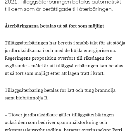
2021. Tilläggsåterbäringen betalas automatiskt
till dem som är berättigade till återbäringen.
Återbäringarna betalas ut så fort som möjligt
Tilläggsåterbäringen har beretts i snabb takt för att stödja
jordbruksidkarna i och med de höjda energipriserna.
Regeringens proposition överförs till riksdagen för
avgörande – målet är att tilläggsåterbäringen kan betalas
ut så fort som möjligt efter att lagen trätt i kraft.
Tilläggsåterbäring betalas för lätt och tung brännolja
samt biobrännolja R.
– Utöver jordbruksidkare gäller tilläggsåterbäringen
också dem som bedriver spannmålstorkning och
yrkesmässig växthusodling, berättar överinspektör Petri