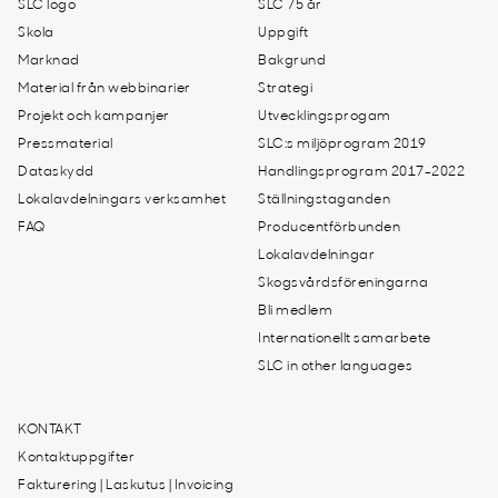
SLC logo
SLC 75 år
Skola
Uppgift
Marknad
Bakgrund
Material från webbinarier
Strategi
Projekt och kampanjer
Utvecklingsprogam
Pressmaterial
SLC:s miljöprogram 2019
Dataskydd
Handlingsprogram 2017-2022
Lokalavdelningars verksamhet
Ställningstaganden
FAQ
Producentförbunden
Lokalavdelningar
Skogsvårdsföreningarna
Bli medlem
Internationellt samarbete
SLC in other languages
KONTAKT
Kontaktuppgifter
Fakturering | Laskutus | Invoicing