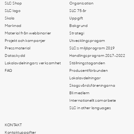
SLC Shop
Organisation
SLC logo
SLC 75 år
Skola
Uppgift
Marknad
Bakgrund
Material från webbinarier
Strategi
Projekt och kampanjer
Utvecklingsprogam
Pressmaterial
SLC:s miljöprogram 2019
Dataskydd
Handlingsprogram 2017-2022
Lokalavdelningars verksamhet
Ställningstaganden
FAQ
Producentförbunden
Lokalavdelningar
Skogsvårdsföreningarna
Bli medlem
Internationellt samarbete
SLC in other languages
KONTAKT
Kontaktuppgifter