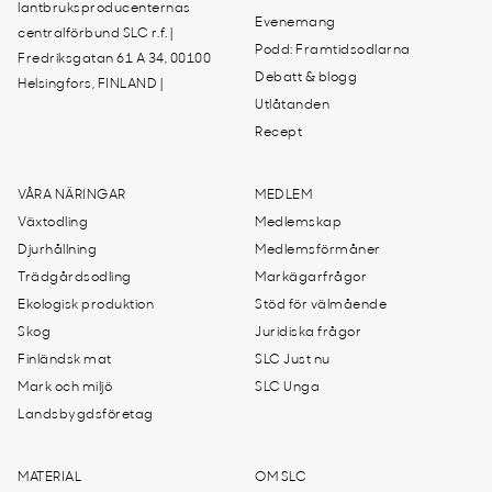
lantbruksproducenternas
Evenemang
centralförbund SLC r.f. |
Podd: Framtidsodlarna
Fredriksgatan 61 A 34, 00100
Debatt & blogg
Helsingfors, FINLAND |
Utlåtanden
Recept
VÅRA NÄRINGAR
MEDLEM
Växtodling
Medlemskap
Djurhållning
Medlemsförmåner
Trädgårdsodling
Markägarfrågor
Ekologisk produktion
Stöd för välmående
Skog
Juridiska frågor
Finländsk mat
SLC Just nu
Mark och miljö
SLC Unga
Landsbygdsföretag
MATERIAL
OM SLC