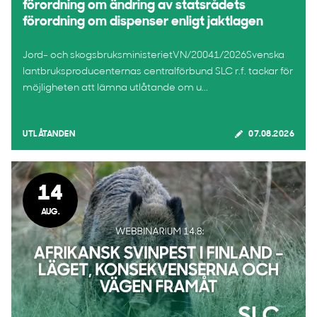
förordning om ändring av statsrådets
förordning om dispenser enligt jaktlagen
Jord- och skogsbruksministerietVN/20041/2026Svenska
lantbruksproducenternas centralförbund SLC r.f. tackar för
möjligheten att lämna utlåtande om u...
UTLÅTANDEN
07.08.2026
14
AUG.