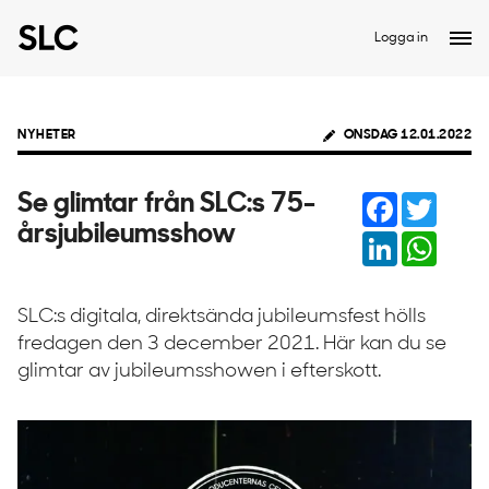
Logga in
NYHETER
ONSDAG 12.01.2022
Facebook
Twitter
Se glimtar från SLC:s 75-
årsjubileumsshow
LinkedIn
Whats
SLC:s digitala, direktsända jubileumsfest hölls
fredagen den 3 december 2021. Här kan du se
glimtar av jubileumsshowen i efterskott.