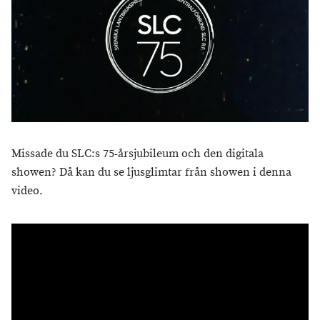
Missade du SLC:s 75-årsjubileum och den digitala
showen? Då kan du se ljusglimtar från showen i denna
video.