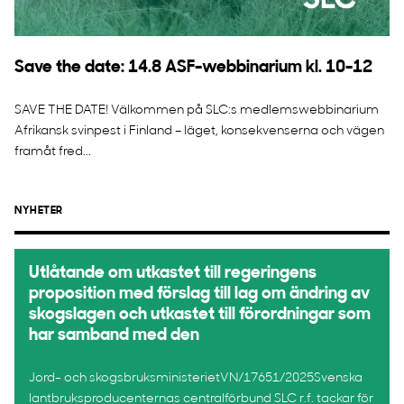
Save the date: 14.8 ASF-webbinarium kl. 10-12
SAVE THE DATE! Välkommen på SLC:s medlemswebbinarium
Afrikansk svinpest i Finland – läget, konsekvenserna och vägen
framåt fred...
NYHETER
Utlåtande om utkastet till regeringens
proposition med förslag till lag om ändring av
skogslagen och utkastet till förordningar som
har samband med den
Jord- och skogsbruksministerietVN/17651/2025Svenska
lantbruksproducenternas centralförbund SLC r.f. tackar för